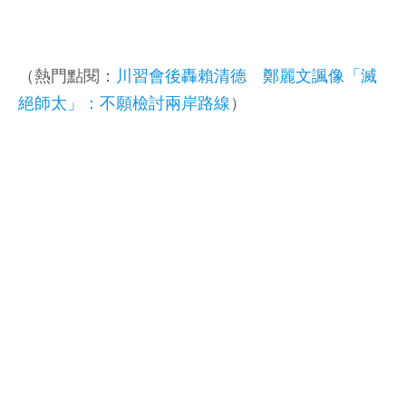
（熱門點閱：
川習會後轟賴清德 鄭麗文諷像「滅
絕師太」：不願檢討兩岸路線
）