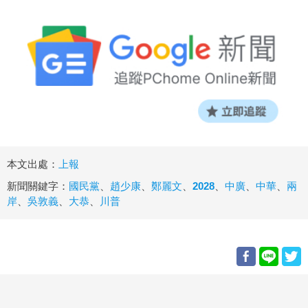
本文出處：
上報
新聞關鍵字：
國民黨
、
趙少康
、
鄭麗文
、
2028
、
中廣
、
中華
、
兩
岸
、
吳敦義
、
大恭
、
川普