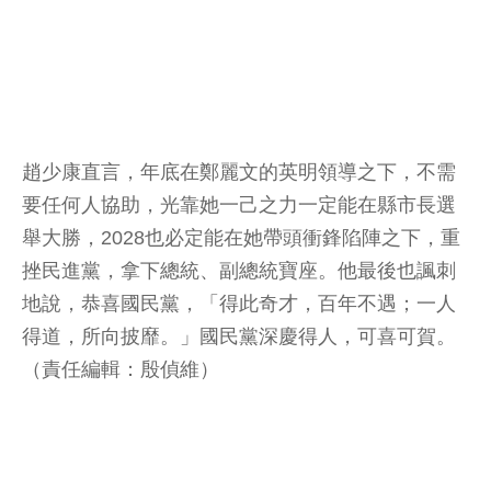
趙少康直言，年底在鄭麗文的英明領導之下，不需
要任何人協助，光靠她一己之力一定能在縣市長選
舉大勝，2028也必定能在她帶頭衝鋒陷陣之下，重
挫民進黨，拿下總統、副總統寶座。他最後也諷刺
地說，恭喜國民黨，「得此奇才，百年不遇；一人
得道，所向披靡。」國民黨深慶得人，可喜可賀。
（責任編輯：殷偵維）