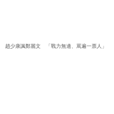
趙少康諷鄭麗文 「戰力無邊、罵遍一票人」