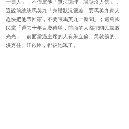
一票人」，不僅罵他「無法講理，講話沒人信」，
還說前總統馬英九「身體狀況很差，要馬英九家人
趕快把他帶回家，不要讓馬英九上新聞」；還罵國
民黨「過去十年百廢待舉，前面的人都把國民黨敗
光光」，前面當過主席的人有朱立倫、吳敦義的、
洪秀柱、江啟臣，都被她罵了。