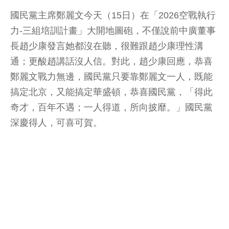
國民黨主席鄭麗文今天（15日）在「2026空戰執行
力-三組培訓計畫」大開地圖砲，不僅說前中廣董事
長趙少康發言她都沒在聽，很難跟趙少康理性溝
通；更酸趙講話沒人信。對此，趙少康回應，恭喜
鄭麗文戰力無邊，國民黨只要靠鄭麗文一人，既能
搞定北京，又能搞定華盛頓，恭喜國民黨，「得此
奇才，百年不遇；一人得道，所向披靡。」國民黨
深慶得人，可喜可賀。