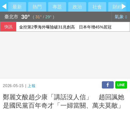
最新
熱門
專題
政治
社會
財經
30°
臺北市
氣象
(
31°
/
29°
)
快訊
金控第2季海外曝險破31兆創高 日本年增45%居冠
颱風白海豚逼近 上海兩機場取消逾1300架次航班
漢光42》第四作戰區要港演練 無人機登場
嘉義男向友借錢遭拒涉工廠縱火洩恨 地院裁准收押
2026-05-15 |
上報
鄭麗文酸趙少康「講話沒人信」 趙回諷她
是國民黨百年奇才「一婦當關、萬夫莫敵」