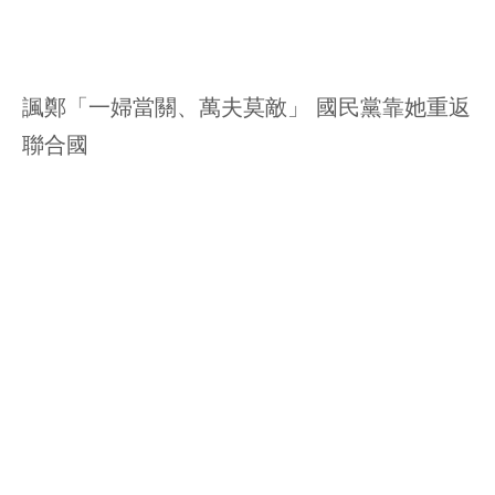
諷鄭「一婦當關、萬夫莫敵」 國民黨靠她重返
聯合國