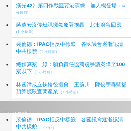
最新政治新聞
漢光42》第四作戰區要港演練 無人機登場
(34
分鐘前)
蔣萬安沒停班課搬氣象署挨轟 北市府急回應
(1 小時前)
裴倫德：IPAC拒反中標籤 各國議會逐漸認清
中共樣貌
(1 小時前)
總預算案 綠：願負責任協商盼爭議案降至100
案以下
(1 小時前)
林國漳成立扶輪後援會 王義川、陳俊宇轟藍擋
預算扼殺宜蘭產業
(1 小時前)
延伸閱讀
裴倫德：IPAC拒反中標籤 各國議會逐漸認清
中共樣貌
1 小時前