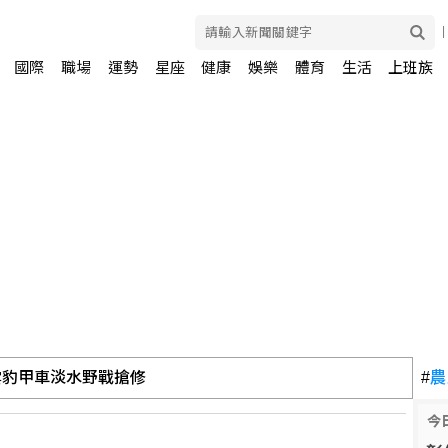
國際
職場
運勢
星座
健康
娛樂
體育
生活
上班族
雲豹甲車淡水野戰搶修
#
農
今
風險 歐股收紅