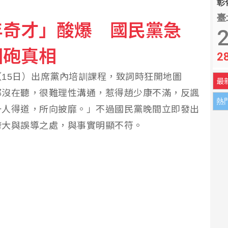
彰化
臺
年奇才」酸爆 國民黨急
2
圖砲真相
2
15日）出席黨內培訓課程，致詞時狂開地圖
最
都沒在聽，很難理性溝通，惹得趙少康不滿，反諷
熱
一人得道，所向披靡。」不過國民黨晚間立即發出
誇大與誤導之處，與事實明顯不符。