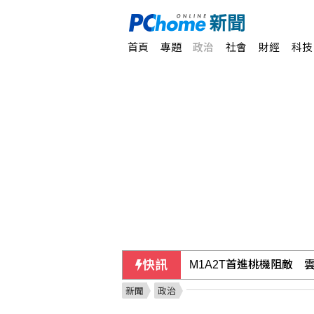
首頁
專題
政治
社會
財經
科技
快訊
M1A2T首進桃機阻敵 
新聞
政治
美非農就業疲弱降低升息