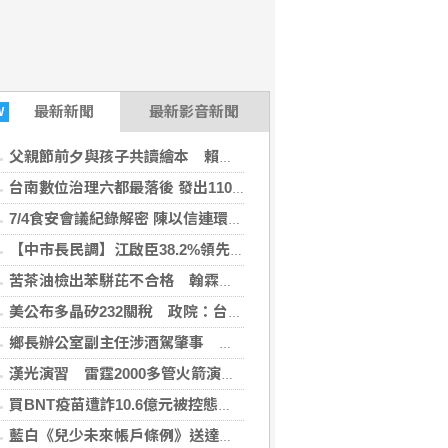
最新
新聞
最新影音新聞
W
父親節前夕與孩子共讀繪本 賴瑞隆宣示雙語教育加碼邁向2030雙語城市願景
台南數位治理六都最落後 發出110萬張實體卡卻無整合 林燕祝怒轟：AI時代市民還在「卡卡卡」
7/4食安會議紀錄解密 陳以信連環砲：許輔護航業者、姜至剛裁示20%蓋牌一月 賴清德才是最大食安破口
【中市長民調】江啟臣38.2%領先何欣純14.1% 各年齡層支持度全線領先
苦茶油檢出苯駢芘不合格 翰霖公司自主通報產線即日停止作業
美公布多晶矽232關稅 政院：台美已簽投資MOU，相關產品適用相關優惠待遇
鄉長辦公室副主任涉酒駕肇事 鄉公所：已主動請辭負起車禍責任
漢光演習 雷霆2000多管火箭演練打擊登陸敵軍
買BNT疫苗遭詐10.6億元被控態度消極 慈濟託律師再聲明：採取必要法律措施捍衛捐款大眾權益
藍白《兒少未來帳戶條例》送達 行政院批逾越憲政分際將採必要作為