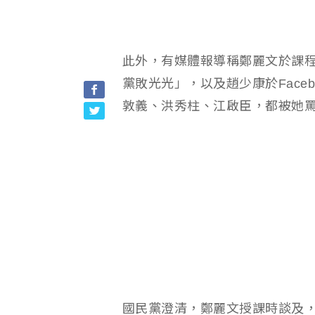
此外，有媒體報導稱鄭麗文於課
黨敗光光」，以及趙少康於Face
敦義、洪秀柱、江啟臣，都被她
國民黨澄清，鄭麗文授課時談及