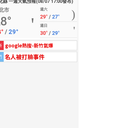
縣 一週天氣預報(08/07 17:00發布)
北市
週六
29°
/
27°
8°
週日
8°
/
29°
30°
/
29°
google熱搜-新竹氣爆
新
名人被打臉事件
門