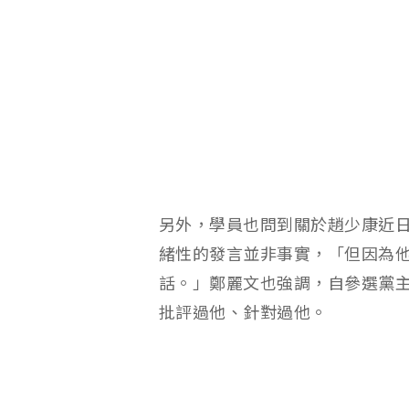
另外，學員也問到關於趙少康近
緒性的發言並非事實，「但因為
話。」鄭麗文也強調，自參選黨
批評過他、針對過他。