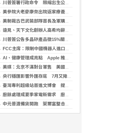
川普簽署行政命令 限縮出生公民權並禁生育旅遊
美參院大老麥康奈出院返家療養 未透露何時重返國會
美制裁古巴武裝部隊首長及軍購網絡 駐中俄武官在列
遠見、天下文化創辦人高希均辭世 留下華人世界珍貴思想遺產
川普簽公告多晶矽產品徵15%關稅 設定最低進口價
FCC主席：限制中國機器人進口 旨在提振美國產能
AI、健康管理成亮點 Apple 推薦多元裝置迎接父親
美媒：北京不滿對台軍售 美國防官員訪中受阻
央行穩匯影響外匯存底 7月又降破6000億美元
臺灣專利超級站首進文博會 提供免費智財諮詢助創作者護創意
廚餘處理成夏季家電新需求 廚餘機優惠搭地方補助最高省近萬元
中元普渡備貨開跑 萊爾富整合祭拜供品與民生補貨需求