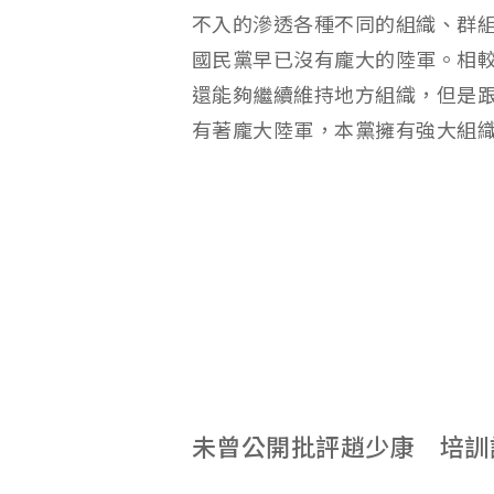
不入的滲透各種不同的組織、群組
國民黨早已沒有龐大的陸軍。相
還能夠繼續維持地方組織，但是
有著龐大陸軍，本黨擁有強大組
未曾公開批評趙少康 培訓