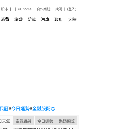
股市
PChome
合作媒體
說明
(登入)
消費
旅遊
雜誌
汽車
政府
大陸
民曆
#
今日運勢
#
金融股配息
日天氣
空氣品質
今日運勢
樂透開獎