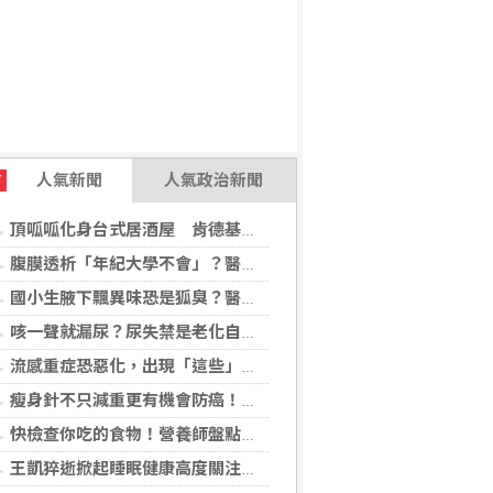
人氣新聞
人氣政治新聞
T
頂呱呱化身台式居酒屋 肯德基聯名EVA攻漫迷
腹膜透析「年紀大學不會」？醫：年齡並非限制 評估還要看3面向
國小生腋下飄異味恐是狐臭？醫：若伴青春期徵象應評估性早熟
咳一聲就漏尿？尿失禁是老化自然現象？醫揭：不同尿失禁的治療方式
流感重症恐惡化，出現「這些」症狀別再等！醫籲：別因非流感季就掉以輕心
瘦身針不只減重更有機會防癌！無糖尿病肥胖者使用GLP-1藥物 罹癌風險顯著下降
快檢查你吃的食物！營養師盤點「5大反式脂肪來源」跟你想的不同
王凱猝逝掀起睡眠健康高度關注！醫籲：最危險的不是熬夜，而是「這個」錯覺