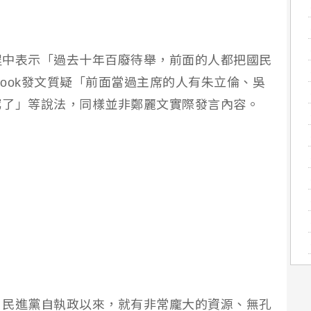
程中表示「過去十年百廢待舉，前面的人都把國民
book發文質疑「前面當過主席的人有朱立倫、吳
罵了」等說法，同樣並非鄭麗文實際發言內容。
，民進黨自執政以來，就有非常龐大的資源、無孔