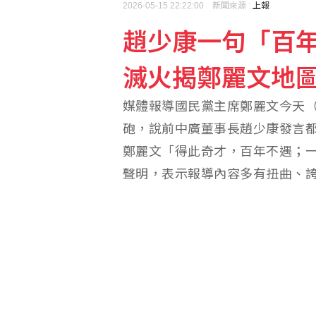
2026-05-15 22:22:00 新聞來源 :
上報
趙少康一句「百
滅火揭鄭麗文地
媒體報導國民黨主席鄭麗文今天（
砲，說前中廣董事長趙少康發言
鄭麗文「得此奇才，百年不遇；
聲明，表示報導內容多有扭曲、