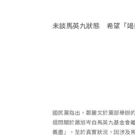
未談馬英九狀態 希望「竭
國民黨指出，鄭麗文於黨部舉辦
提問關於蕭旭岑自馬英九基金會
義盡」，至於真實狀況，因涉及