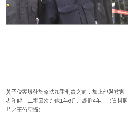
黃子佼案爆發於修法加重刑責之前，加上他與被害
者和解，二審因次判他1年6月、緩刑4年。（資料照
片／王侑聖攝）