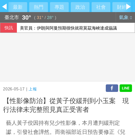
最新
熱門
專題
政治
社會
財經
30°
臺北市
氣象
(
31°
/
28°
)
快訊
美官員：伊朗與阿曼預期很快就荷莫茲海峽達成協議
2026-05-17 |
上報
【性影像防治】從黃子佼緩刑到小玉案 現
行法律未完整照見真正受害者
藝人黃子佼因持有兒少性影像，本月遭判緩刑定
讞，引發社會譁然。而衛福部近日預告要修正《兒