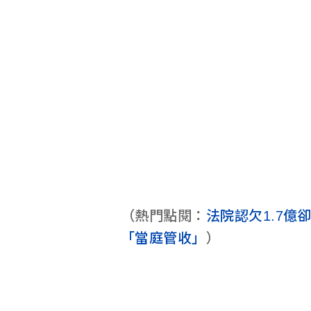
（熱門點閱：
法院認欠1.7
「當庭管收」
）