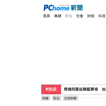
首頁
專題
政治
社會
財經
科技
快訊
印度羽球世錦賽防鳥屎再
新聞
政治
北部新聞
酒駕撞死人完成修復式司