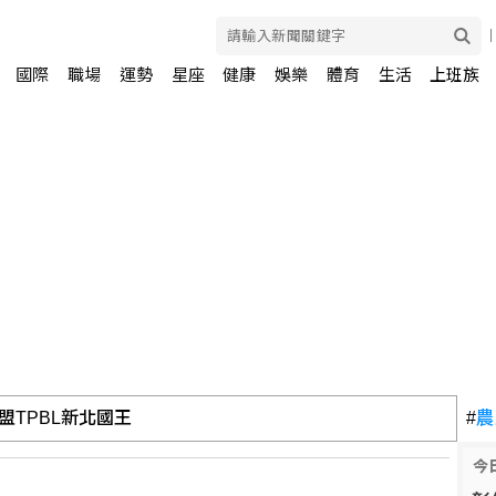
國際
職場
運勢
星座
健康
娛樂
體育
生活
上班族
鬧場 花逾6千萬翻新場館
#
農
今
法 嘉院判刑2年8月