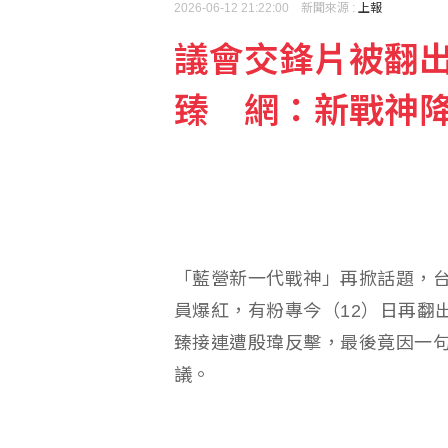
2026-06-12 21:22:00 新聞來源 :
上報
議會交鋒片被翻出
綠提案罰單收入50%用
臻 網：新戰神
周儀翔重返職籃賽場 加盟
「藍營新一代戰神」再掀話題，
員爆紅，有粉專今（12）日再翻
臻接連遭殷瑋反擊，最後竟因一
議。