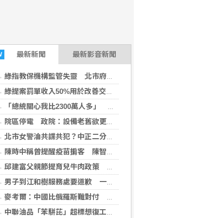
最新
新聞
最新影音新聞
W
綠指教保機構監管失靈 北市府：依法究辦從嚴裁處
綠提案罰單收入50%用於改善交通 藍白否決未列案
「總統關心我比2300萬人多」 盧秀燕籲賴清德團隊護食安
院區停電 政院：設備老舊欲更新盼立院儘速通過預算
北市女警淪共諜共犯？中正二分局回應了
陳時中稱曾提醒疫苗掮客 陳智菡怒列時間軸
邱建富父親節提育兒牛肉政策 喊十二年國教就要有十二年照顧
男子到江和樹服務處要道歉 一句話讓人發毛
麥考爾：中國比俄羅斯難對付 無人機有助台灣防衛
中聯油品「苯駢芘」超標想復工遭駁 台中食安處：未釐清原因也無改善措施