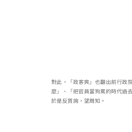
對此，「政客爽」也翻出前行政
麼」、「把官員當狗罵的時代過
於是反質詢，望周知。