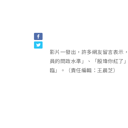
影片一發出，許多網友留言表示
員的問政水準」、「殷瑋你紅了
臨」。（責任編輯：王晨芝）