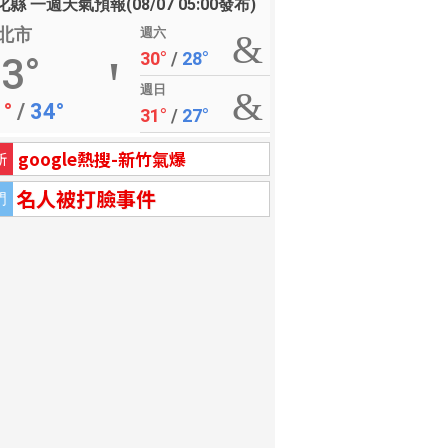
縣 一週天氣預報(08/07 05:00發布)
北市
週六
30°
/
28°
3°
週日
1°
/
34°
31°
/
27°
google熱搜-新竹氣爆
新
名人被打臉事件
門