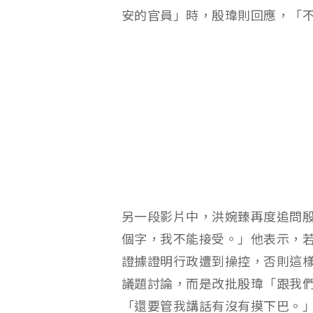
安的官員」時，殷瑋則回應，「
另一段影片中，洪婉臻再度追問
個字，我不能接受。」他表示，
證據證明行政遭到操控，否則這
議題討論，而是改批殷瑋「跟我
「還要管我講話有沒有摸下巴。