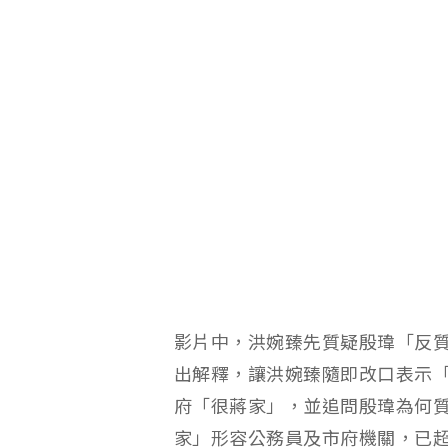
影片中，洪婉臻先質疑殷瑋「反
出解釋，讓洪婉臻隨即改口表示
府「很蔣家」，並追問殷瑋為何
家」形容公務員及市府機關，已