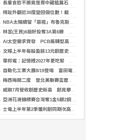
長輩食慾不振竟是胃中藏植糞石？醫用「可樂」化解危機
拇趾外翻近30度變回個位數！截骨矯正助重返登山活動
NBA太陽續留「惡棍」布魯克斯 簽3年23億合約
林昱(王民)6局好投奪3A第6勝 鄭宗哲3度上壘
AI太空需求齊發 PCB廠轉型高階產品迎收成
文曄上半年每股盈餘13元創歷史新高 賺贏2025年全年
華邦電：記憶體2027年更吃緊 啟動高雄廠模組B擴建計畫
自動化工業大展8/19登場 富田電機秀機器人關節模組
梅西梅開二度 登北美聯賽盃歷史進球王
威剛7月營收創歷史新高 創見攀同期高點
亞洲花滑錦標賽台灣奪1金5銀2銅 團隊表現超出預期
士電上半年第2季獲利創同期次高 看好AIDC拉貨需求