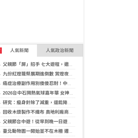
人氣新聞
人氣政治新聞
T
父親節「屏」招手 七大遊程，邀您陪爸爸一起過節「趣」！
九份紅燈籠祭展期進倒數 賞燈夜遊解謎集章「趣」！
癌症治療副作用別傻傻忍耐！中醫個人化體質調理 助癌友緩解疲憊與不適
2026台中石岡熱氣球嘉年華 女神台東天后宮媽祖以熱氣球造型、李多慧一起加持助陣
研究：瘦身針除了減重，還能降低罹癌機率
回收木漿製作不織布 奧地利廠商得獎
父親節台中遊！從早到晚一日遊行程推薦，美食、美景一次滿足！
臺北動物園一開始並不在木柵 遷園40周年之際，舉辧「與象同在、迎象未來」特展！