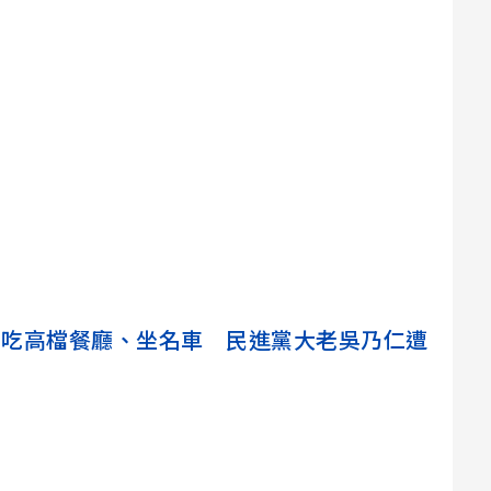
億卻吃高檔餐廳、坐名車 民進黨大老吳乃仁遭