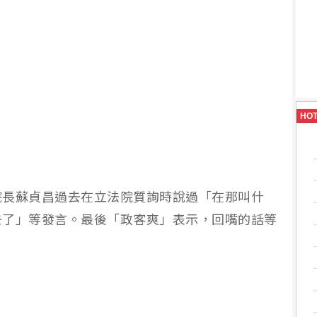
HO
院長蘇貞昌過去在立法院質詢時說過「在那叫什
去了」等發言。最後「政客爽」表示，回嘴的話等