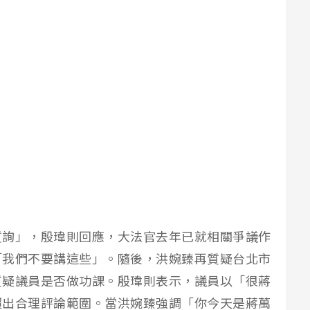
質詢」，殷瑋則回應，大法官去年已就相關爭議作
「我們不要講這些」。隨後，洪婉臻再質疑台北市
質疑議員是否做功課。殷瑋則表示，議員以「很蔣
超出合理評論範圍。當洪婉臻強調「你今天是蔣萬