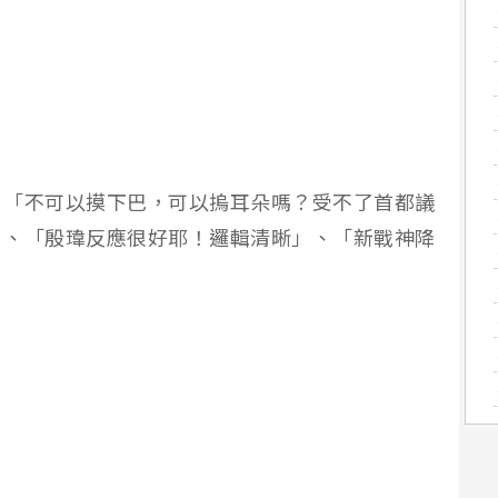
，「不可以摸下巴，可以摀耳朵嗎？受不了首都議
」、「殷瑋反應很好耶！邏輯清晰」、「新戰神降