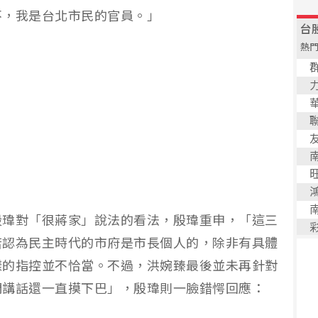
不，我是台北市民的官員。」
殷瑋對「很蔣家」說法的看法，殷瑋重申，「這三
若認為民主時代的市府是市長個人的，除非有具體
樣的指控並不恰當。不過，洪婉臻最後並未再針對
們講話還一直摸下巴」，殷瑋則一臉錯愕回應：
」