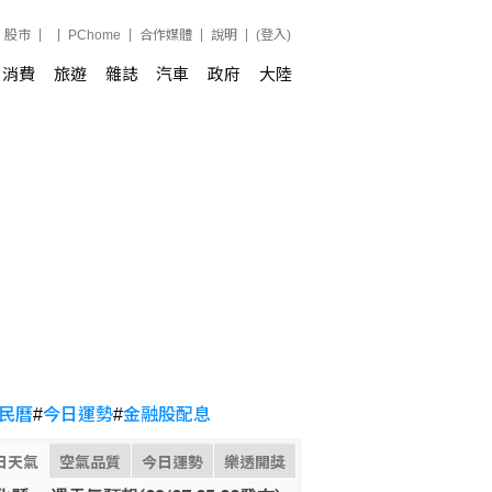
股市
PChome
合作媒體
說明
(登入)
消費
旅遊
雜誌
汽車
政府
大陸
民曆
#
今日運勢
#
金融股配息
日天氣
空氣品質
今日運勢
樂透開獎