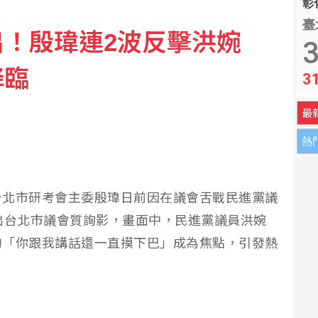
彰化
臺
！殷瑋連2波反擊洪婉
於改善交通 藍白否決未列案
3
降臨
3
TPBL新北國王
最
熱
台北市研考會主委殷瑋日前因在議會舌戰民進黨議
出台北市議會質詢影，畫面中，民進黨議員洪婉
句「你跟我講話還一直摸下巴」成為焦點，引發熱