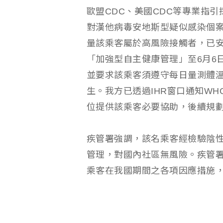
歐盟CDC、美國CDC等專業指
對漢他病毒安地斯型疑似感染個
量該乘客屬於高風險接觸者，已
「加強型自主健康管理」至6月6日
並要求該乘客須遵守每日量測體
生。我方已透過IHR窗口通知W
位提供該乘客必要協助，後續規
疾管署強調，該名乘客經檢驗陰
管理，對國內社區無風險。疾管署
乘客在我國期間之各項因應措施