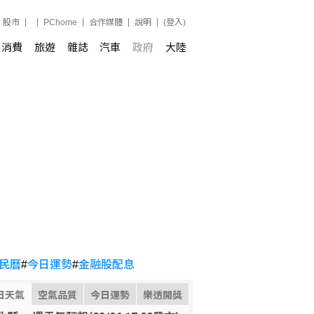
股市
PChome
合作媒體
說明
(登入)
消費
旅遊
雜誌
汽車
政府
大陸
民曆
#
今日運勢
#
金融股配息
日天氣
空氣品質
今日運勢
樂透開獎