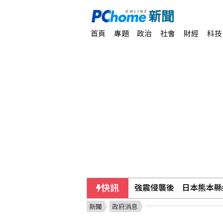
首頁
專題
政治
社會
財經
科技
強震侵襲後 日本熊本縣
快訊
台灣與澳洲原民舞作追尋
新聞
政府消息