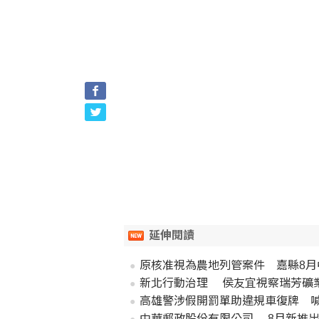
延伸閱讀
原核准視為農地列管案件 嘉縣8月
新北行動治理 侯友宜視察瑞芳礦
高雄警涉假開罰單助違規車復牌 喊
中華郵政股份有限公司 8月新推出