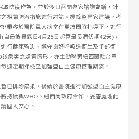
引採取防疫作為，並於今日召開專家諮詢會議，針
案之相關防治措施進行討論。經綜整專家建議，考
安排乘客於醫院單人病室在醫療團隊指導下，進行
(自最後暴露日4月25日起算最長潛伏期42天)，
溫進行健康監測、遵守良好呼吸道衛生及手部衛
HO該乘客之處置情形，亦主動聯繫紐西蘭駐台單
劃每週定期採檢至加強型自主健康管理期滿。
性暫已排除感染，後續於醫院進行加強型自主健康
將持續與WHO、紐西蘭政府合作，妥善處理此
，請國人安心。