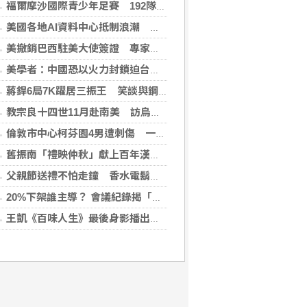
福爾摩沙國際青少年足賽 192隊參賽規模創新高
美國各地AI資料中心抵制浪潮 川普指控北京煽動
美撤銷巴西駐美大使簽證 專家警告加劇外交僵局
美學者：中國恐以火力封鎖迫台屈服 降低國際介入可能
蔣銲6局7K躍居三振王 笑談與鋼龍良性競爭
教宗良十四世11月赴南美 訪烏拉圭、阿根廷和秘魯
倫敦市中心柯芬園4男遭刺傷 一女涉持械攻擊被捕
舊振南「禮映仲秋」獻上百年漢餅心意 百日紅豆入餡經典蛋黃酥、噶瑪蘭聯名月餅、獨特人氣款必嚐
父親節送禮不怕走鐘 香水電鬍刀千年不敗
20%下架誰主導？ 會議紀錄揭「食安辦」提全面下架會牽連下游
王凱《百味人生》最後身影播出！夏宇禾捧信哭喊愛意 劇迷全破防