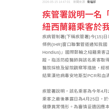
2026-05-15 14:47:01 新聞來源 :
衛福部
外送專法上路2週 Uber
疾管署說明一名
車禍撞頭檢查無礙 連續
紐西蘭籍乘客於
疾病管制署(下稱疾管署)今(15)日
條例(IHR)窗口聯繫管道通知我
Hondius)」國際郵輪之紐籍
蹤，指派防疫醫師與該名乘客取
醫院採檢及留院觀察等措施，經檢
結果漢他病毒安地斯型PCR和血清
疾管署說明，該名乘客為今年4月24日
乘客之最後暴露日為4月25日，
健康異常情形。為審慎妥適因應本