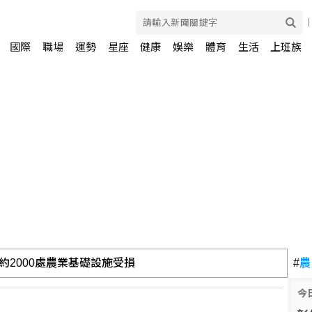
國際
職場
運勢
星座
健康
娛樂
體育
生活
上班族
約2000處農業基礎設施受損
#
農
彩虹 巡演閃耀北領地
今