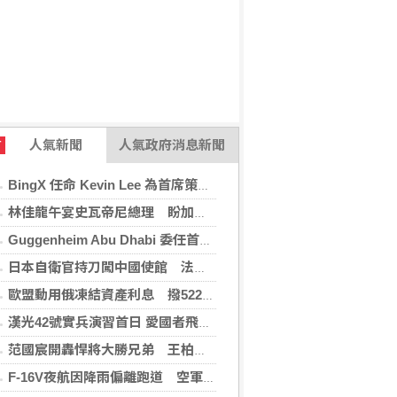
人氣新聞
人氣政府消息新聞
T
BingX 任命 Kevin Lee 為首席策略長，加速推進多資產、以用戶為核心的發展願景
林佳龍午宴史瓦帝尼總理 盼加強各領域雙邊合作
Guggenheim Abu Dhabi 委任首任館長
日本自衛官持刀闖中國使館 法庭上稱促中國改變外交
歐盟動用俄凍結資產利息 撥522億元援助烏克蘭
漢光42號實兵演習首日 愛國者飛彈車高雄罕見現蹤
范國宸開轟悍將大勝兄弟 王柏融再見安雄鷹擒猿
F-16V夜航因降雨偏離跑道 空軍：人員安全飛機輕損