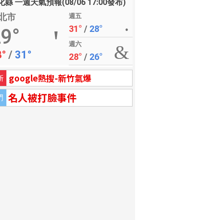
縣 一週天氣預報(08/06 17:00發布)
北市
週五
31°
/
28°
9°
週六
8°
/
31°
28°
/
26°
google熱搜-新竹氣爆
新
名人被打臉事件
門