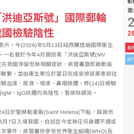
彰化
 Eats：低報酬者收入增逾18%
臺
「洪迪亞斯號」國際郵輪
2
數月頭暈婦人無奈
我國檢驗陰性
2
表示，今(2026)年5月13日紐西蘭透過國際衛生
最
國，一名曾於今年4月間搭乘「洪迪亞斯號(MV
熱
乘客正在我國停留但無相關症狀，疾管署旋即啟動追
得聯繫，並由衛生單位於當日完成安排該乘客前往
驗血液、尿液、唾液、鼻咽檢體，昨(14)日檢驗
IgM、IgG抗體均為陰性，暫排除感染。
於聖赫勒拿島(Saint Helena)下船，與其他
於5月7日入境我國，自述迄今並無任何身體不適或
次事件，疾管署除參依世界衛生組織(WHO)及