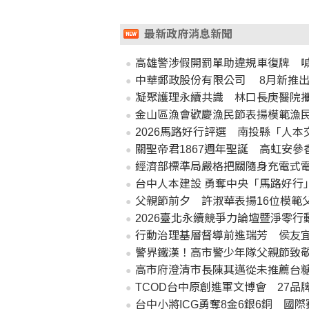
最新政府消息新聞
高雄警涉假開罰單助違規車復牌 喊
中華郵政股份有限公司 8月新推出
凝聚護理永續共識 林口長庚醫院
金山區漁會歡慶漁民節表揚模範漁
2026馬路好行評選 南投縣「人本
關聖帝君1867週年聖誕 高虹安參
經濟部標準局嚴格把關隨身充電式
台中人本建設 勇奪中央「馬路好行」
父親節前夕 許淑華表揚16位模範
2026臺北永續競爭力論壇暨淨零行動特展
行動治理基層督導前進瑞芳 侯友
警界鐵漢！高市警少年隊父親節致
高市府澄清市長陳其邁從未推薦台
TCOD台中原創進軍文博會 27品
台中小將ICG勇奪8金6銀6銅 國