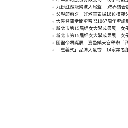
九份紅燈籠祭進入尾聲 跨界結合
父親節前夕 許淑華表揚16位模範
大溪普濟堂關聖帝君1867周年聖
新北市第15屆婦女大學成果展 女子
新北市第15屆婦女大學成果展 女子
關聖帝君誕辰 嘉邑鎮天宮舉辦「
「嘉義式」品牌人氣夯 14家業者