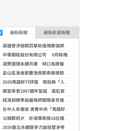
最新
新聞
最新影音新聞
W
高雄警涉假開罰單助違規車復牌 喊思覺失調、智商51遭法院打臉維持原判
中華郵政股份有限公司 8月新推出繽紛手繪風 10款經典夜市小吃郵票
凝聚護理永續共識 林口長庚醫院攜手各界共創健康台灣
金山區漁會歡慶漁民節表揚模範漁民 重現百年蹦火仔震撼魅力「火光紀事」開展
2026馬路好行評選 南投縣「人本交通有GO行」獲獎
關聖帝君1867週年聖誕 高虹安參香祈福
(墨新聞 2026-08-06 18:46:22)
經濟部標準局嚴格把關隨身充電式電器商品安全
台中人本建設 勇奪中央「馬路好行」10項大獎
父親節前夕 許淑華表揚16位模範父親
2026臺北永續競爭力論壇暨淨零行動特展》松山文創登場！ 企業、市民化身淨零英雄，成就臺北永續未來