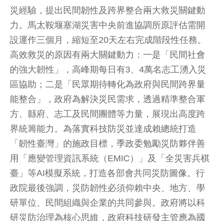
災經驗，提出民間韌性及跨界整合兩大救災關鍵動
力。馬太鞍堰塞湖災害中央前進協調所原評估需開
設運作三個月，縮短至20天左右完成階段性任務。
高效救災的原因有兩大關鍵動力：一是「民間社會
的強大韌性」，高峰期每日有3、4萬名志工湧入災
區協助；二是「民眾期待轉化為政府與民間跨界量
能整合」，政府為解決災民需求，透過精準整合軍
方、縣府、志工及民間團體等力量，展現出高度跨
界統籌能力。為落實科技防災並達成賴總統打造
「韌性臺灣」的施政目標，季政委勉勵災防夥伴善
用「應變管理資訊系統（EMIC）」及「全災害兵棋
臺」等AI模擬系統，打造各部會共同災防圖像。行
政院最後強調，災防韌性必須仰賴中央、地方、學
研單位、民間組織與企業的共同參與。政府將以科
研災防治理為核心思維，政府科技研發主管應為國