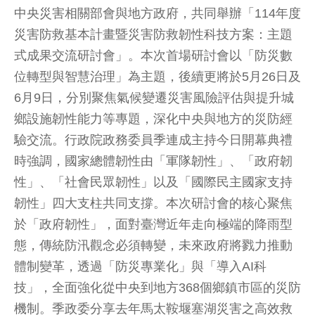
中央災害相關部會與地方政府，共同舉辦「114年度
災害防救基本計畫暨災害防救韌性科技方案：主題
式成果交流研討會」。本次首場研討會以「防災數
位轉型與智慧治理」為主題，後續更將於5月26日及
6月9日，分別聚焦氣候變遷災害風險評估與提升城
鄉設施韌性能力等專題，深化中央與地方的災防經
驗交流。行政院政務委員季連成主持今日開幕典禮
時強調，國家總體韌性由「軍隊韌性」、「政府韌
性」、「社會民眾韌性」以及「國際民主國家支持
韌性」四大支柱共同支撐。本次研討會的核心聚焦
於「政府韌性」，面對臺灣近年走向極端的降雨型
態，傳統防汛觀念必須轉變，未來政府將戮力推動
體制變革，透過「防災專業化」與「導入AI科
技」，全面強化從中央到地方368個鄉鎮市區的災防
機制。季政委分享去年馬太鞍堰塞湖災害之高效救