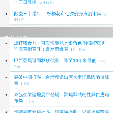
十三日登場
(2 小時前)
歡慶三十週年 板橋花市七夕變身浪漫市集
(2
小時前)
延伸閱讀
爆紅獵食片！可愛海龜竟是狠角色 秒嗑螃蟹再
吃海草網直呼：反差萌爆表
17 小時前
巴西亞馬遜雨林砍伐量 降至10年來最低
23 小
時前
突破中國打壓 台灣獲邀出席太平洋島國論壇峰
會
1 天前
東協企業論壇曼谷登場 聚焦區域韌性與供應鏈
布局
1 天前
走讀嘉市新店社區、錄製廣播劇 兒童播客營寓