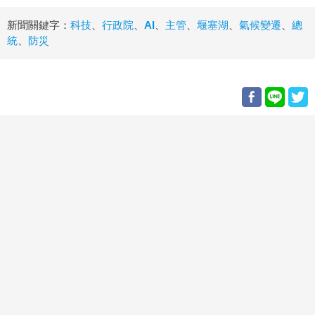
新聞關鍵字：
科技
、
行政院
、
AI
、
主管
、
堰塞湖
、
氣候變遷
、
總
統
、
防災