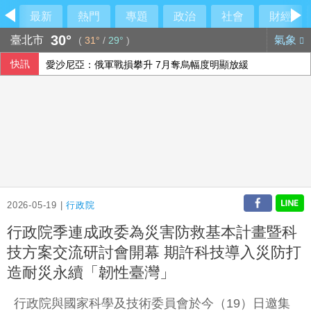
最新
熱門
專題
政治
社會
財經
30°
臺北市
氣象
(
31°
/
29°
)
快訊
愛沙尼亞：俄軍戰損攀升 7月奪烏幅度明顯放緩
經紀人車上強吻女藝人狡辯「沒伸舌頭」 法院判刑1年1月
藍白遭陳時中點名要求為抹黑道歉 蔣萬安：不會忘記政府百
嘉義男向友借錢遭拒涉工廠縱火洩恨 地院裁准收押
2026-05-19 |
行政院
行政院季連成政委為災害防救基本計畫暨科
技方案交流研討會開幕 期許科技導入災防打
造耐災永續「韌性臺灣」
行政院與國家科學及技術委員會於今（19）日邀集