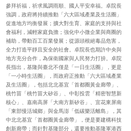
參拜祈福，祈求風調雨順、國人平安幸福。卓院長
強調，政府將持續推動「六大區域產業及生活圈」
促進地方均衡發展；擴大對生育、家庭的支持與社
會福利，減輕家庭負擔；強化中小微企業與商圈的
補助，帶動百工百業發展；從源頭根絕毒品危害，
全力打造平靜且安全的社會。卓院長也期許中央與
地方充分合作，為保衛國家與人民努力打拚。卓院
長指出，基隆與臺北不僅是「一日生活圈」，更是
「一小時生活圈」，而政府正推動「六大區域產業
及生活圈」，包括北北基宜「首都圈黃金廊帶」、
桃竹苗「桃竹苗大矽谷」、中彰投雲「精密智慧新
核心」、嘉南高屏「大南方新矽谷」、宜花東屏南
「東部慢活城鄉」與金馬澎「低碳樂活離島」，其
中北北基宜「首都圈黃金廊帶」，便是要建構科技
創新廊帶；而針對基隆部分，還要推動基隆軍港西