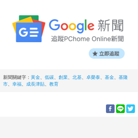
新聞關鍵字：
黃金
、
低碳
、
創業
、
北基
、
卓榮泰
、
基金
、
基隆
市
、
幸福
、
成長津貼
、
教育