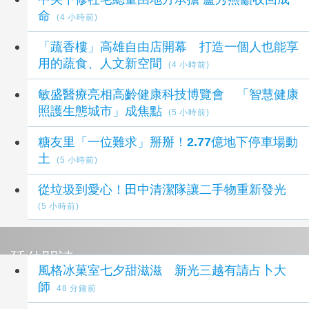
命
(4 小時前)
「蔬香樓」高雄自由店開幕 打造一個人也能享
用的蔬食、人文新空間
(4 小時前)
敏盛醫療亮相高齡健康科技博覽會 「智慧健康
照護生態城市」成焦點
(5 小時前)
糖友里「一位難求」掰掰！2.77億地下停車場動
土
(5 小時前)
從垃圾到愛心！田中清潔隊讓二手物重新發光
(5 小時前)
延伸閱讀
風格冰菓室七夕甜滋滋 新光三越有請占卜大
師
48 分鐘前