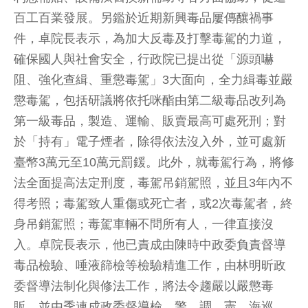
百工百業發展。另鑑於近期新興毒品屢傳釀禍事
件，卓院長表示，為加大反毒及打擊毒駕的力道，
確保國人與社會安全，行政院已提出從「源頭嚇
阻、強化查緝、重懲毒駕」3大面向，全力緝毒並嚴
懲毒駕，包括研議將依托咪酯由第二級毒品改列為
第一級毒品，製造、運輸、販賣最高可處死刑；對
於「持有」電子煙者，除得依法沒入外，並可處新
臺幣3萬元至10萬元罰鍰。此外，就毒駕行為，將修
法全面提高法定刑度，毒駕吊銷駕照，並且3年內不
得考照；毒駕致人重傷或死亡者，或2次毒駕者，終
身吊銷駕照；毒駕車輛不問所有人，一律直接沒
入。卓院長表示，他已責成由陳時中政委負責督導
毒品檢驗、唾液篩檢等檢驗精進工作，由林明昕政
委督導法制化與修法工作，將法令趨嚴以嚴懲毒
販，並由季連成政委督導檢、警、調、憲、海巡、