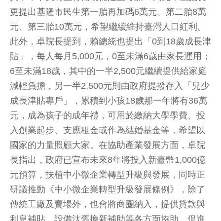
更提出基隆市民生第一胎再加碼6萬元、第二胎8萬
元、第三胎10萬元，希望繼續維持臺灣人口紅利。
此外，卓院長提到，賴總統也提出「0到18歲成長津
貼」，每人每月5,000元，0至未滿6歲由家長運用；
6至未滿18歲，其中的一半2,500元繼續提供給家庭
減輕負擔，另一半2,500元則由政府提撥存入「兒少
成長津貼專戶」，累積到小孩18歲那一年將有36萬
元，成為孩子的成年禮，可用於繳納大學學費、投
入創業起步、支應租金或作為結婚基金等，希望以
國家的力量照顧大家。在協助產業發展方面，卓院
長指出，政府已宣布未來8年將投入新臺幣1,000億
元預算，扶植中小微企業轉型升級與發展，同時正
研議推動《中小微企業轉型升級發展條例》，除了
傳統工廠及賣場外，也會將商圈納入，提供貸款與
利息補貼、設備汰舊換新補助等各方面協助，促進