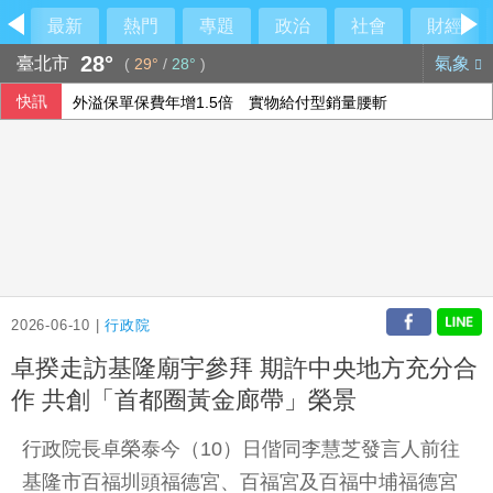
最新
熱門
專題
政治
社會
財經
28°
臺北市
氣象
(
29°
/
28°
)
快訊
外溢保單保費年增1.5倍 實物給付型銷量腰斬
美氣候變遷推升高溫 2026年7月創史上最熱紀錄
比金字塔頂端還頂端 世界傳奇卡就是傳奇
哥倫比亞7.4強震增至111死 美洲多國允諾伸援
2026-06-10 |
行政院
卓揆走訪基隆廟宇參拜 期許中央地方充分合
作 共創「首都圈黃金廊帶」榮景
行政院長卓榮泰今（10）日偕同李慧芝發言人前往
基隆市百福圳頭福德宮、百福宮及百福中埔福德宮