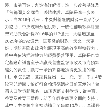
遷、市港再造，創造海洋經濟，進一步改善基隆及
「首都圈黃金廊帶」整體建設。卓院長進一步表
示，自2016年以來，中央對基隆的財源一直給予大
力協助，中央統籌分配稅款、一般性補助款與計畫
型補助款合計從2016年的117億元，大幅增加至
2025年的192億元，讓基隆的財政一天比一天更
好，期盼基隆市政府能展現更高的效率與執行力，
將中央依法挹注地方的經費妥善運用。卓院長也肯
定基隆市議會童子瑋議長善盡監督市政及市府預算
編列的責任，讓每一筆預算都能獲得更妥適的運
用。卓院長說，童議長提出「生、托、養、學」4階
段育兒藍圖，恰好符合賴清德總統日前宣示的「台
灣人口對策新戰略」18項家庭支持對策，從生育、
養育及教育三階段，給予年輕家庭更全面的支持；
其中，中央將生育補助補足至每胎10萬元，童議長