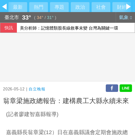
最新
熱門
專題
政治
社會
財經
33°
臺北市
氣象
(
34°
/
31°
)
快訊
美分析師：記憶體類股長線敘事未變 台灣為關鍵一環
韓國酷暑威脅 李在明：更應照顧長者等弱勢族群
梅西梅開二度 登北美聯賽盃歷史進球王
文曄上半年每股盈餘13元創歷史新高 賺贏2025年全年
2026-05-12 |
自立晚報
翁章梁施政總報告：建構農工大縣永續未來
(記者廖建智嘉縣報導)
嘉義縣長翁章梁(12）日在嘉義縣議會定期會施政總