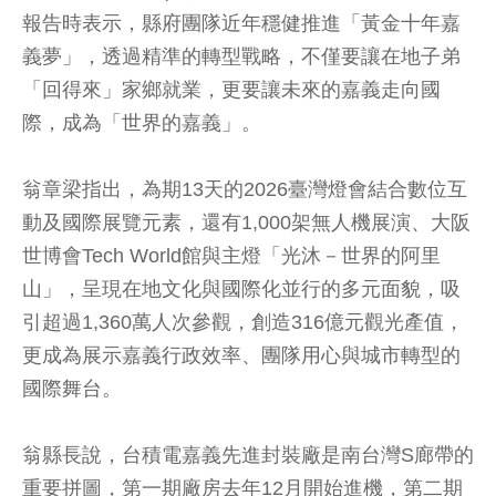
報告時表示，縣府團隊近年穩健推進「黃金十年嘉
義夢」，透過精準的轉型戰略，不僅要讓在地子弟
「回得來」家鄉就業，更要讓未來的嘉義走向國
際，成為「世界的嘉義」。
翁章梁指出，為期13天的2026臺灣燈會結合數位互
動及國際展覽元素，還有1,000架無人機展演、大阪
世博會Tech World館與主燈「光沐－世界的阿里
山」，呈現在地文化與國際化並行的多元面貌，吸
引超過1,360萬人次參觀，創造316億元觀光產值，
更成為展示嘉義行政效率、團隊用心與城市轉型的
國際舞台。
翁縣長說，台積電嘉義先進封裝廠是南台灣S廊帶的
重要拼圖，第一期廠房去年12月開始進機，第二期