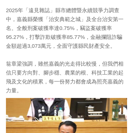
2025年「遠見雜誌」縣市總體暨永續競爭力調查
中，嘉義縣榮獲「治安典範之城」及全台治安第一
名。全般刑案破獲率達0.75%，竊盜案破獲率
95.27%，打擊詐欺破獲率85.77%，金融攔阻詐騙
金額超過3,073萬元，全面守護縣民財產安全。
翁章梁強調，雖然嘉義的光走得比較慢，但我們相
信只要方向對、腳步穩、農業的根、科技工業的起
飛及文化的積累，每一份努力都會成為照亮嘉義的
力量。