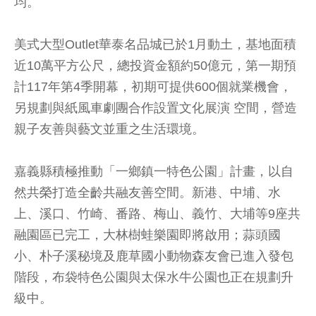
均。
美式大型Outlet華泰名品城已於1月動土，基地面積
近10萬平方公尺，總投資金額約50億元，第一期預
計117年第4季開幕，初期可提供600個就業機會，
另規劃與紙風車劇團合作設置文化展演 空間，營造
親子友善與藝文並重之生活環境。
嘉義縣積極推動「一鄉鎮一特色公園」計畫，以自
然共榮打造全齡共融友善空間。新港、中埔、水
上、溪口、竹崎、番路、梅山、義竹、大埔等9座共
融園區已完工，大林樹蛙樂園即將啟用；蒜頭國
小、朴子溪秘境及鹿草國小動物森友會已進入發包
階段，布袋特色公園與太保水牛公園也正在規劃升
級中。