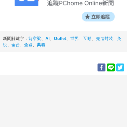
新聞關鍵字：
翁章梁
、
AI
、
Outlet
、
世界
、
互動
、
先進封裝
、
免
稅
、
全台
、
全國
、
典範