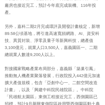
廠房也接近完工，預計今年底完成裝機、116年投
產。
另外，嘉科二期2月完成環評及開發計畫核定，新增
89.58公頃基地，將引進高速寬頻網路、AI、資安科
技、異質封裝、淨零及量子等新興科技，總產值
3,100億元，就業人口3,500人，嘉義園區一、二期
總就業人數達9,200人以上。
對接國家戰略產業布局部分，嘉義縣「築巢引鳳」
推動無人機產業聚落發展，行政院投入442億元加速
擴大產值規模，包含「亞創中心一、二館空間改造
計畫」，以及「興建中科院民雄院區」。中科院
「民雄航太園區」東側工程接近完工，西側園區已
招標，預計9月舉辦東側院區啟用暨西側園區動土典