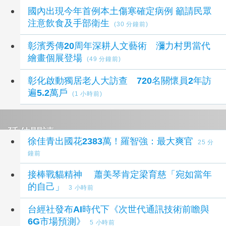
國內出現今年首例本土傷寒確定病例 籲請民眾
注意飲食及手部衛生
(30 分鐘前)
彰濱秀傳20周年深耕人文藝術 瀰力村男當代
繪畫個展登場
(49 分鐘前)
彰化啟動獨居老人大訪查 720名關懷員2年訪
遍5.2萬戶
(1 小時前)
延伸閱讀
徐佳青出國花2383萬！羅智強：最大爽官
25 分
鐘前
接棒戰貓精神 蕭美琴肯定梁育慈「宛如當年
的自己」
3 小時前
台經社發布AI時代下《次世代通訊技術前瞻與
6G市場預測》
5 小時前