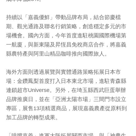
持續以「嘉義優鮮」帶動品牌布局，結合節慶檔
期、觀光通路及聯名行銷策略，創造穩定多元的市
場機會。國內方面，今年首度進駐桃園國際機場第
一航廈，與新東陽及昇恆昌免稅商店合作，將嘉義
縣農特產與阿里山精品咖啡推向國際旅人。
海外方面則透過展覽與實體通路策略拓展日本市
場：金鑽鳳梨首度打入日本東北市場，進駐青森縣
連鎖超市Universe。另外，在埼玉縣西武巨蛋舉辦
品牌推廣日，並在「亞洲太陽市場」三間門市設立
專區，展售13項精選商品，展現嘉義農產從原料到
加工品牌的轉型成果。
「啡嚐嘉義」進軍大阪拓展關西市場，與「神農生