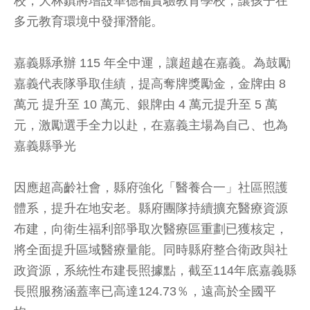
校，大林鎮將增設華德福實驗教育學校，讓孩子在
多元教育環境中發揮潛能。
嘉義縣承辦 115 年全中運，讓超越在嘉義。為鼓勵
嘉義代表隊爭取佳績，提高奪牌獎勵金，金牌由 8
萬元 提升至 10 萬元、銀牌由 4 萬元提升至 5 萬
元，激勵選手全力以赴，在嘉義主場為自己、也為
嘉義縣爭光
因應超高齡社會，縣府強化「醫養合一」社區照護
體系，提升在地安老。縣府團隊持續擴充醫療資源
布建，向衛生福利部爭取次醫療區重劃已獲核定，
將全面提升區域醫療量能。同時縣府整合衛政與社
政資源，系統性布建長照據點，截至114年底嘉義縣
長照服務涵蓋率已高達124.73％，遠高於全國平