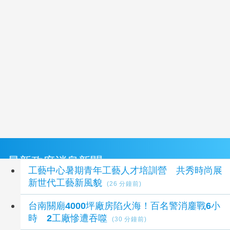
最新政府消息新聞
工藝中心暑期青年工藝人才培訓營 共秀時尚展
新世代工藝新風貌
(26 分鐘前)
台南關廟4000坪廠房陷火海！百名警消鏖戰6小
時 2工廠慘遭吞噬
(30 分鐘前)