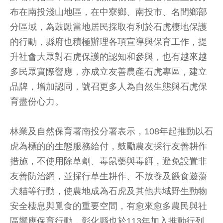
布在南投淺山地區，在中寮鄉、南投市、名間鄉部
分區域，為鼓勵當地居民採取有利於石虎棲地保護
的行動，縣府也積極辦理各項宣導與保育工作，提
升社會大眾對石虎保護的認知和參與，也有越來越
多民眾實際響應，亦成立友善農產石虎專區，建立
品牌，增加認同，號召更多人為自然生態與石虎保
育盡份心力。
林業及自然保育署南投分署表示，108年起推動以石
虎為標的的生態服務給付，鼓勵農友採行友善耕作
措施，不使用除草劑、毒鼠藥與毒餌，避免設置非
友善防治網，並採行草生耕作、不放養及餵食遊蕩
犬貓等行動，使農地成為石虎及其他共域野生動物
安全棲息與覓食的重要空間，有愈來愈多農民與社
區響應保育行動，彰化縣也於113年加入推動行列。