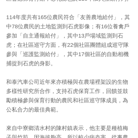
114年度共有165位農民符合「友善農地給付」，其
中78位農民的土地監測到石虎影像；有16位養禽戶
參加「自主通報給付」，其中13戶場域監測到石
虎；在社區巡守方面，有22個社區團體組成巡守隊
參與「巡護監測給付」，其中17個社區的自動相機
捕捉到石虎的身影。
和泰汽車公司近年來亦積極與在農場裡架設的生物
多樣性研究所合作，支持石虎保育工作，回饋並鼓
勵積極參與保育行動的農民和社區巡守隊成員，為
公私合力的最佳典範。
來自中寮鄉清水村的陳村鎮表示，他主要是種植梅
子與竹筍，因海拔夠高，所以較少病蟲害，從事農