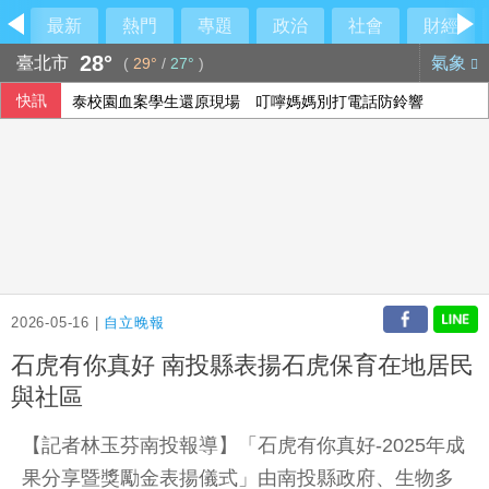
最新
熱門
專題
政治
社會
財經
28°
臺北市
氣象
(
29°
/
27°
)
快訊
泰校園血案學生還原現場 叮嚀媽媽別打電話防鈴響
2026-05-16 |
自立晚報
石虎有你真好 南投縣表揚石虎保育在地居民
與社區
【記者林玉芬南投報導】「石虎有你真好-2025年成
果分享暨獎勵金表揚儀式」由南投縣政府、生物多