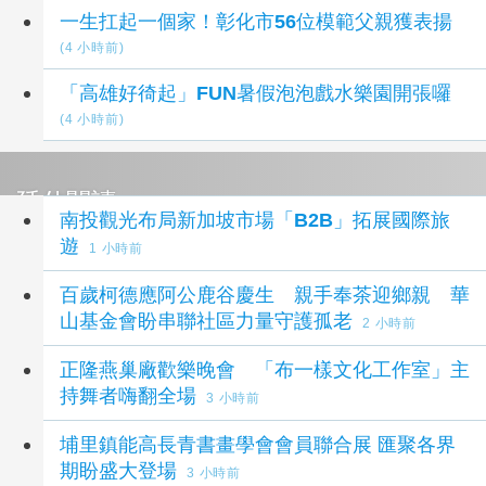
一生扛起一個家！彰化市56位模範父親獲表揚
(4 小時前)
「高雄好徛起」FUN暑假泡泡戲水樂園開張囉
(4 小時前)
延伸閱讀
南投觀光布局新加坡市場「B2B」拓展國際旅
遊
1 小時前
百歲柯德應阿公鹿谷慶生 親手奉茶迎鄉親 華
山基金會盼串聯社區力量守護孤老
2 小時前
正隆燕巢廠歡樂晚會 「布一樣文化工作室」主
持舞者嗨翻全場
3 小時前
埔里鎮能高長青書畫學會會員聯合展 匯聚各界
期盼盛大登場
3 小時前