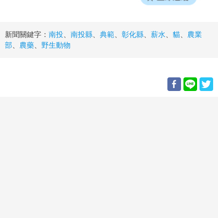
新聞關鍵字：
南投
、
南投縣
、
典範
、
彰化縣
、
薪水
、
貓
、
農業
部
、
農藥
、
野生動物