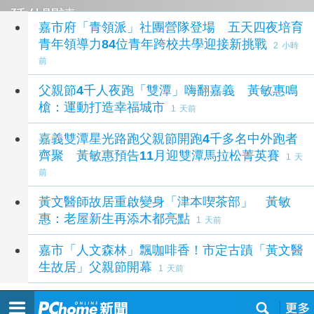
延伸閱讀
嘉市府「青領派」社團營隊登場 五天四夜培育
青年領導力84位青年跨校共學迎接新挑戰
2 小時
前
父親節4千人夜跑「雙潭」嗨翻嘉義 黃敏惠鳴
槍：運動打造幸福城市
1 天前
嘉義雙潭星光路跑父親節開跑4千多名中外跑者
齊聚 黃敏惠預告11月迎雙潭馬拉松菁英賽
1 天
前
黃文醫師故居重啟變身「津本喫茶部」 黃敏
惠：老屋新生再添木都亮點
1 天前
嘉市「人文森林」飄咖啡香！市定古蹟「黃文醫
生故居」父親節開幕
1 天前