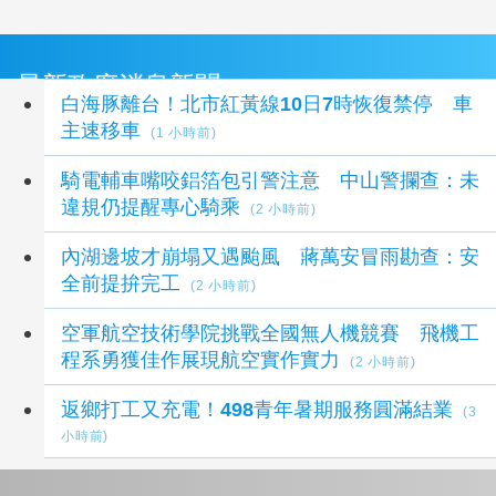
最新政府消息新聞
白海豚離台！北市紅黃線10日7時恢復禁停 車
主速移車
(1 小時前)
騎電輔車嘴咬鋁箔包引警注意 中山警攔查：未
違規仍提醒專心騎乘
(2 小時前)
內湖邊坡才崩塌又遇颱風 蔣萬安冒雨勘查：安
全前提拚完工
(2 小時前)
空軍航空技術學院挑戰全國無人機競賽 飛機工
程系勇獲佳作展現航空實作實力
(2 小時前)
返鄉打工又充電！498青年暑期服務圓滿結業
(3
小時前)