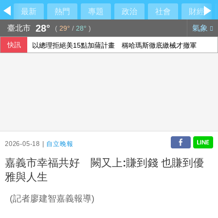
最新
熱門
專題
政治
社會
財經
28°
臺北市
氣象
(
29°
/
28°
)
快訊
以總理拒絕美15點加薩計畫 稱哈瑪斯徹底繳械才撤軍
台北永豐旺寶職業隊 奪T3X台灣聯賽台北站冠軍
印尼破獲1.3噸K他命走私市價37億元 遭扣留船員含台籍
澤倫斯基：最多5萬名北韓軍人將部署至俄羅斯
2026-05-18 |
自立晚報
嘉義市幸福共好 闕又上:賺到錢 也賺到優
雅與人生
(記者廖建智嘉義報導)