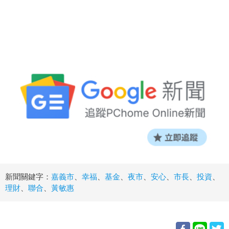
新聞關鍵字：
嘉義市
、
幸福
、
基金
、
夜市
、
安心
、
市長
、
投資
、
理財
、
聯合
、
黃敏惠