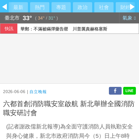
最新
熱門
專題
政治
社會
財經
33°
臺北市
氣象
(
34°
/
31°
)
快訊
華郵：不滿被瞞彈藥告罄 川普厲責赫格塞斯
台股開低震盪 股王股后撐盤盤中再現「雙萬金」
立院監委人事同意權案公聽會 學者關注監院存廢
漢光42演習登場！卓揆：政府當國軍最強後盾
2026-06-06 |
自立晚報
六都首創消防職安室啟航 新北舉辦全國消防
職安研討會
(記者謝政儒新北報導)為全面守護消防人員執勤安全
與身心健康，新北市政府消防局今（5）日上午8時