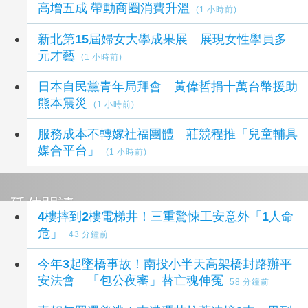
高增五成 帶動商圈消費升溫
(1 小時前)
新北第15屆婦女大學成果展 展現女性學員多
元才藝
(1 小時前)
日本自民黨青年局拜會 黃偉哲捐十萬台幣援助
熊本震災
(1 小時前)
服務成本不轉嫁社福團體 莊競程推「兒童輔具
媒合平台」
(1 小時前)
延伸閱讀
4樓摔到2樓電梯井！三重驚悚工安意外「1人命
危」
43 分鐘前
今年3起墜橋事故！南投小半天高架橋封路辦平
安法會 「包公夜審」替亡魂伸冤
58 分鐘前