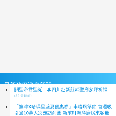
最新政府消息新聞
關聖帝君聖誕 李四川赴新莊武聖廟參拜祈福
(32 分鐘前)
「旗津X哈瑪星盛夏優惠券」串聯風箏節 首週吸
引逾10萬人次走訪商圈 新濱町海洋廚房來客最