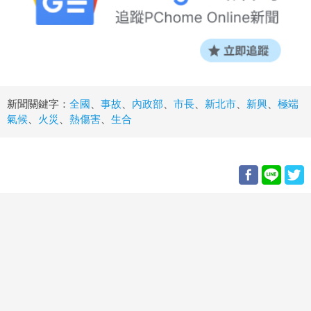
新聞關鍵字：
全國
、
事故
、
內政部
、
市長
、
新北市
、
新興
、
極端
氣候
、
火災
、
熱傷害
、
生合