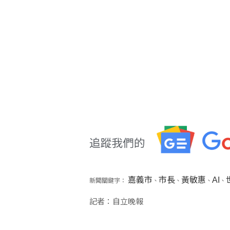
嘉義市
市長
黃敏惠
AI
新聞關鍵字：
、
、
、
、
記者：自立晚報