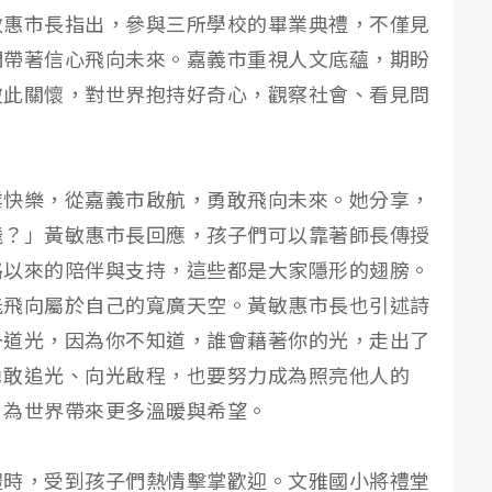
敏惠市長指出，參與三所學校的畢業典禮，不僅見
們帶著信心飛向未來。嘉義市重視人文底蘊，期盼
彼此關懷，對世界抱持好奇心，觀察社會、看見問
業快樂，從嘉義市啟航，勇敢飛向未來。她分享，
飛？」黃敏惠市長回應，孩子們可以靠著師長傳授
路以來的陪伴與支持，這些都是大家隱形的翅膀。
能飛向屬於自己的寬廣天空。黃敏惠市長也引述詩
一道光，因為你不知道，誰會藉著你的光，走出了
勇敢追光、向光啟程，也要努力成為照亮他人的
，為世界帶來更多溫暖與希望。
禮時，受到孩子們熱情擊掌歡迎。文雅國小將禮堂