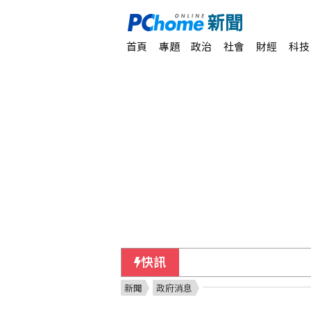
首頁
專題
政治
社會
財經
科技
快訊
【獨家】新北市長選戰震
新聞
政府消息