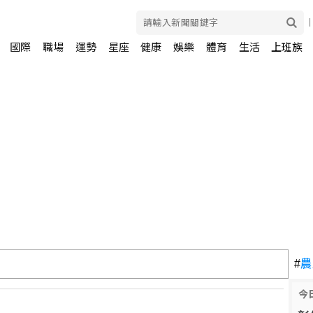
國際
職場
運勢
星座
健康
娛樂
體育
生活
上班族
撼彈 蔡英文將任蘇巧慧總部主委
#
農
今