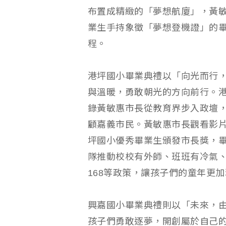
布置成精緻的「夢想航廈」，黃敏
業生手持象徵「夢想登機證」的
程。
港坪國小畢業典禮以「向光而行
與溫暖，勇敢朝光的方向前行。港
錄黃敏惠市長從教育界步入政壇
顧嘉義市民。黃敏惠市長觀看影
坪國小優秀畢業生頒發市長獎，
隊推動校校有外師、班班有冷氣
168等政策，讓孩子們的童年更
興嘉國小畢業典禮則以「未來，由我們開
孩子們勇敢逐夢，開創屬於自己