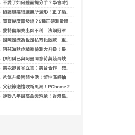
不愛了如何體面提分手？學會4招重新看待分手：道歉、挽留都沒必要
攝護腺癌細胞無所遁形！正子攝影掃描揪出攝護腺癌，精準定位助早期治療
寶寶幾度算發燒？5種正確測量體溫的方法：耳溫測量快、額溫快速便利
蒙特婁網賽出師不利 法網冠軍茲韋列夫輸荷蘭對手
國際足總為世足私有化致歉 重申力挺主席英凡提諾
阿茲海默症精準檢測大升級！最新血液生物標記檢測，不再只能靠「猜」
伊朗稱已與阿曼同意荷莫茲海峽通行航道 海峽重開與否取決美國
美次卿會谷立言：美台合作 確保AI關鍵供應鏈安全
爸氣升級智慧生活！燦坤滿額抽折疊旗艦機、台灣大 3C 豪禮最低 0 元帶回家
父親節送禮吹新風潮！PChome 24h 購物揭男香 TOP5 與居家健身器材買氣翻倍
蟬聯八年最高金獎殊榮！香港皇玥推「五大亮點」中秋禮盒