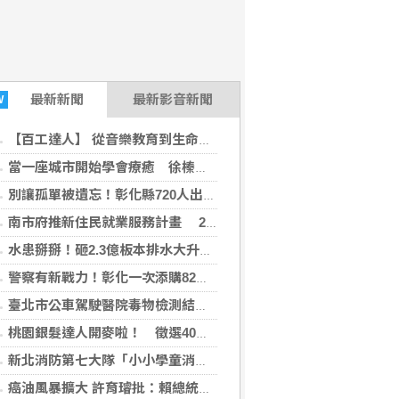
最新
新聞
最新影音新聞
W
【百工達人】 從音樂教育到生命陪伴 黛玉老師以生命經驗打造共學平台
當一座城市開始學會療癒 徐榛蔚打造的不只是花蓮，而是未來城市的新典範
別讓孤單被遺忘！彰化縣720人出動尋找獨居長者
南市府推新住民就業服務計畫 29日辦理講座暨職場參訪
水患掰掰！砸2.3億板本排水大升級拚117年完工
警察有新戰力！彰化一次添購82輛警車機車
臺北市公車駕駛醫院毒物檢測結果陰性 市府秉持勿枉勿縱速查釐清
桃園銀髮達人開麥啦！ 徵選40位達人進社區
新北消防第七大隊「小小學童消防夏令營」 深耕消防防災及自救觀念
癌油風暴擴大 許育璿批：賴總統該拼食安不是拼政治