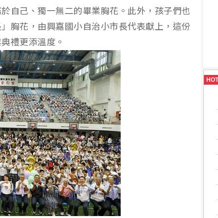
屬於自己、獨一無二的畢業胸花。此外，孩子們也
長」胸花，由興嘉國小自治小市長代表獻上，這份
業典禮更添溫度。
HO