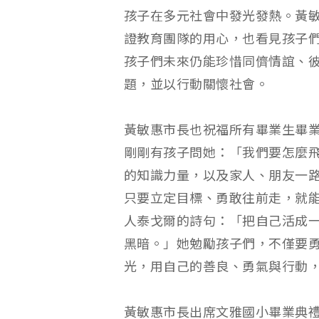
孩子在多元社會中發光發熱。黃
證教育團隊的用心，也看見孩子
孩子們未來仍能珍惜同儕情誼、
題，並以行動關懷社會。
黃敏惠市長也祝福所有畢業生畢
剛剛有孩子問她：「我們要怎麼
的知識力量，以及家人、朋友一
只要立定目標、勇敢往前走，就
人泰戈爾的詩句：「把自己活成
黑暗。」她勉勵孩子們，不僅要
光，用自己的善良、勇氣與行動
黃敏惠市長出席文雅國小畢業典