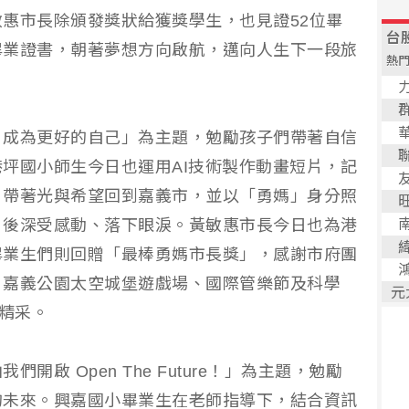
惠市長除頒發獎狀給獲獎學生，也見證52位畢
畢業證書，朝著夢想方向啟航，邁向人生下一段旅
，成為更好的自己」為主題，勉勵孩子們帶著自信
坪國小師生今日也運用AI技術製作動畫短片，記
，帶著光與希望回到嘉義市，並以「勇媽」身分照
片後深受感動、落下眼淚。黃敏惠市長今日也為港
畢業生們則回贈「最棒勇媽市長獎」，感謝市府團
、嘉義公園太空城堡遊戲場、國際管樂節及科學
加精采。
啟 Open The Future！」為主題，勉勵
的未來。興嘉國小畢業生在老師指導下，結合資訊