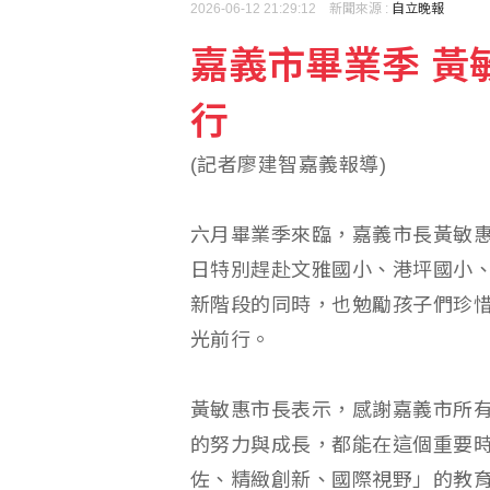
2026-06-12 21:29:12 新聞來源 :
自立晚報
嘉義市畢業季 黃
行
(記者廖建智嘉義報導)
六月畢業季來臨，嘉義市長黃敏惠
日特別趕赴文雅國小、港坪國小
新階段的同時，也勉勵孩子們珍
光前行。
黃敏惠市長表示，感謝嘉義市所
的努力與成長，都能在這個重要
佐、精緻創新、國際視野」的教