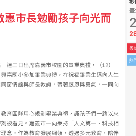
彰化
臺
敏惠市長勉勵孩子向光而
2
2
最
熱
一連三日出席嘉義市校園的畢業典禮，（12）
、興嘉國小參加畢業典禮，在祝福畢業生邁向人生
惜同窗情誼與師長教誨，帶著感恩與勇氣，一同向
有教育團隊用心規劃畢業典禮，讓孩子們一路以來
時刻被看見。嘉義市一向秉持「人文第一、科技相
育理念，作為教育發展綱領，透過多元教育，陪伴