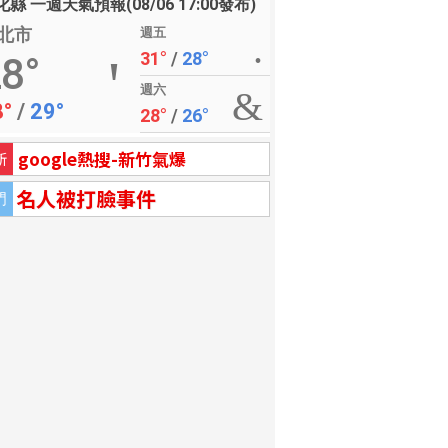
縣 一週天氣預報(08/06 17:00發布)
北市
週五
31°
/
28°
8°
週六
8°
/
29°
28°
/
26°
google熱搜-新竹氣爆
新
名人被打臉事件
門