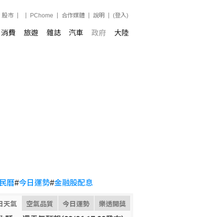
股市
PChome
合作媒體
說明
(登入)
消費
旅遊
雜誌
汽車
政府
大陸
民曆
#
今日運勢
#
金融股配息
日天氣
空氣品質
今日運勢
樂透開獎