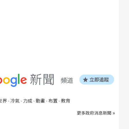
世界
冷氣
力成
動畫
布置
教育
、
、
、
、
、
更多政府消息新聞 »