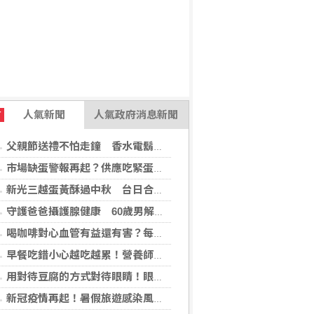
人氣新聞
人氣政府消息新聞
T
父親節送禮不怕走鐘 香水電鬍刀千年不敗
市場缺蛋警報再起？供應吃緊蛋價蠢蠢欲動
新光三越蛋黃酥過中秋 台日合作開發話題新品
守護爸爸攝護腺健康 60歲男解尿異常 靠PHI檢測及早揪出攝護腺癌
喝咖啡對心血管有益還有害？每日可以喝幾杯咖啡？美心臟協會一次解答
早餐吃錯小心越吃越累！營養師點名3大NG組合：根本「台式安眠藥」
用對待豆腐的方式對待眼睛！眼科醫揭「4件事」絕不可以對眼睛做
新冠疫情再起！暑假旅遊感染風險增 專家教你這樣做好防護