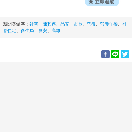
新聞關鍵字：
社宅
、
陳其邁
、
品安
、
市長
、
營養
、
營養午餐
、
社
會住宅
、
衛生局
、
食安
、
高雄