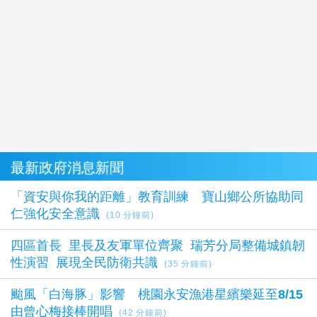
最新政府消息新聞
「資安與你我的距離」教育訓練 寶山鄉公所協助同
仁強化安全意識
(10 分鐘前)
四區首長 里長及友軍單位齊聚 瑞芳分局整備城鎮韌
性演習 展現全民防衛共識
(35 分鐘前)
颱風「白海豚」影響 桃園永安漁港星繽樂延至8/15
由曾心梅接棒開唱
(42 分鐘前)