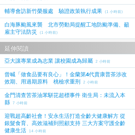
輔導會訪新竹榮服處 驗證政策執行成果
(1 小時前)
白海豚颱風來襲 北市勞動局提醒工地防颱準備、籲
雇主守法防災
(1 小時前)
延伸閱讀
亞大讓專業成為志業 讓校園成為歸屬
2 小時前
曾喊「做食品要有良心」！金蘭第4代賣康普茶涉改
效期、用過期原料 桃檢求重刑
2 小時前
金門清查苦茶油苯駢芘超標事件 衛生局：未流入本
縣
7 小時前
迎戰超高齡社會！安永生活打造全齡大健康解方 從
銀髮食育、高效滋補到照顧支持 三大方案守護全齡
健康生活
14 小時前