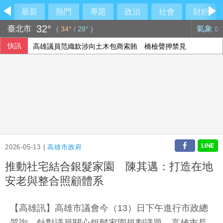
最新
熱門
專題
政治
社會
財經
32°
臺北市
氣象
(
34°
/
28°
)
快訊
高雄議員范織欽涉向土木包商索賄 橋檢聲押禁見
川普與科技業關係惹議 AI代理失控後遭兩黨共同批評
女遭餵毒咖啡包性侵致死 台中男一審判14年6月
快檢查你吃的食物！營養師盤點「5大反式脂肪來源」跟你想
2026-05-13 |
高雄市政府
推動社宅結合銀髮家園 陳其邁：打造在地
安老與整合照顧體系
【高雄訊】高雄市議會今（13）日下午進行市政總