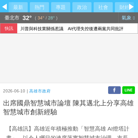
最新
熱門
專題
政治
社會
財經
32°
臺北市
氣象
(
34°
/
28°
)
快訊
川普與科技業關係惹議 AI代理失控後遭兩黨共同批評
美台僑社團挺徐佳青勤政出訪 譴責民眾黨混淆視聽
115年度總預算案卡關 蔡其昌喊話趕快協商討論
拒答疫情起源 美參院委員會認定佛奇藐視國會
2026-06-10 |
高雄市政府
出席國鼎智慧城市論壇 陳其邁北上分享高雄
智慧城市創新經驗
【高雄訊】高雄近年積極推動「智慧高雄 AI燈塔計