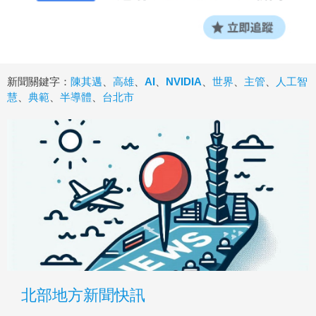
新聞關鍵字：
陳其邁
、
高雄
、
AI
、
NVIDIA
、
世界
、
主管
、
人工智
慧
、
典範
、
半導體
、
台北市
北部地方新聞快訊