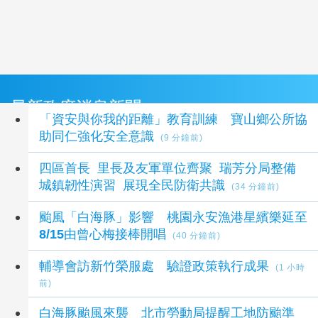
最新政府消息新聞
「資安與你我的距離」教育訓練 寶山鄉公所協
助同仁強化安全意識
(9 分鐘前)
四區首長 里長及友軍單位齊聚 瑞芳分局整備
城鎮韌性演習 展現全民防衛共識
(34 分鐘前)
颱風「白海豚」影響 桃園永安漁港星繽樂延至
8/15由曾心梅接棒開唱
(40 分鐘前)
輔導會訪新竹榮服處 驗證政策執行成果
(1 小時
前)
白海豚颱風來襲 北市勞動局提醒工地防颱準