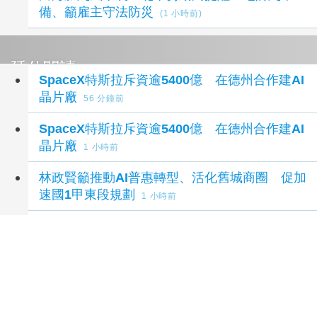
備、籲雇主守法防災
(1 小時前)
延伸閱讀
SpaceX特斯拉斥資逾5400億 在德州合作建AI
晶片廠
56 分鐘前
SpaceX特斯拉斥資逾5400億 在德州合作建AI
晶片廠
1 小時前
林政賢籲推動AI普惠轉型、活化舊城商圈 促加
速國1甲東段規劃
1 小時前
SpaceX、特斯拉砸168億美元蓋Terafab 德州
打造AI晶片超級工廠
1 小時前
AI應用驅動半導體市場成長 「全智科技」擴大
測試服務產能
1 小時前