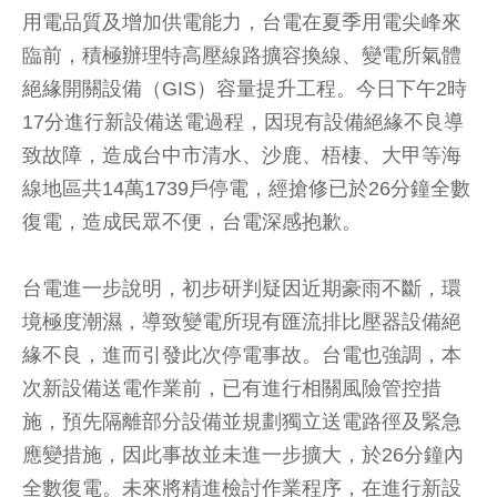
用電品質及增加供電能力，台電在夏季用電尖峰來
臨前，積極辦理特高壓線路擴容換線、變電所氣體
絕緣開關設備（GIS）容量提升工程。今日下午2時
17分進行新設備送電過程，因現有設備絕緣不良導
致故障，造成台中市清水、沙鹿、梧棲、大甲等海
線地區共14萬1739戶停電，經搶修已於26分鐘全數
復電，造成民眾不便，台電深感抱歉。
台電進一步說明，初步研判疑因近期豪雨不斷，環
境極度潮濕，導致變電所現有匯流排比壓器設備絕
緣不良，進而引發此次停電事故。台電也強調，本
次新設備送電作業前，已有進行相關風險管控措
施，預先隔離部分設備並規劃獨立送電路徑及緊急
應變措施，因此事故並未進一步擴大，於26分鐘內
全數復電。未來將精進檢討作業程序，在進行新設