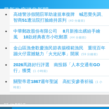
最新政府消息新聞
高雄警涉假開罰單助違規車復牌 喊思覺失調、
智商51遭法院打臉維持原判
(40 分鐘前)
中華郵政股份有限公司 8月新推出繽紛手繪
風 10款經典夜市小吃郵票
(44 分鐘前)
金山區漁會歡慶漁民節表揚模範漁民 重現百年
蹦火仔震撼魅力「火光紀事」開展
(59 分鐘前)
2026馬路好行評選 南投縣「人本交通有GO
行」獲獎
(1 小時前)
關聖帝君1867週年聖誕 高虹安參香祈福
(1 小
時前)
延伸閱讀