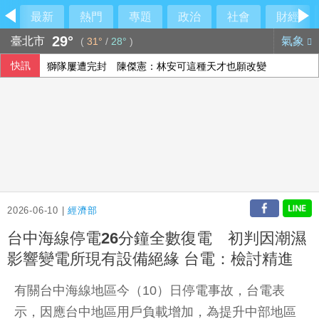
最新
熱門
專題
政治
社會
財經
29°
臺北市
氣象
(
31°
/
28°
)
快訊
獅隊屢遭完封 陳傑憲：林安可這種天才也願改變
劉世芳：社宅政策滾動調整 找到地就蓋恐變空餘屋
中磊前7月營收創同期新高 年增逾5成
8銀行強化AI防詐戰線 提升警示帳戶辨識精確率
2026-06-10 |
經濟部
台中海線停電26分鐘全數復電 初判因潮濕
影響變電所現有設備絕緣 台電：檢討精進
有關台中海線地區今（10）日停電事故，台電表
示，因應台中地區用戶負載增加，為提升中部地區