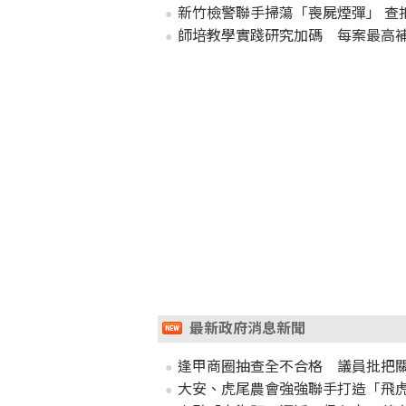
新竹檢警聯手掃蕩「喪屍煙彈」 查扣
師培教學實踐研究加碼 每案最高補
最新政府消息新聞
逢甲商圈抽查全不合格 議員批把
大安、虎尾農會強強聯手打造「飛