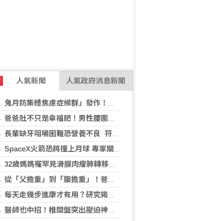
人氣新聞
人氣政府消息新聞
T
鬼月防集體焦慮症候群」發作！醫揭：安度民俗月2大「認知調適」對策
爸爸肚不只是幸福肥！男性腰圍逾90公分 醫籲留意脂肪肝風險
長輩缺牙咀嚼困難恐營養不良 符合「這二身分」可申請假牙補助
SpaceX火箭恐將撞上月球 專家關注衝擊後果
32歲媽媽罹罕見滑膜肉瘤肺轉移！立體定位精準放療SBRT，控制轉移病灶
從「父擔重」到「腹擔重」！爸爸肚恐暗藏中年男性健康危機
每天走幾步進康才有用？研究揭：5000步即可降低37%死亡風險
醫師也中招！椎間盤突出壓迫神經 微創內視鏡手術助重返正常生活