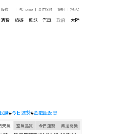
股市
PChome
合作媒體
說明
(登入)
消費
旅遊
雜誌
汽車
政府
大陸
民曆
#
今日運勢
#
金融股配息
日天氣
空氣品質
今日運勢
樂透開獎