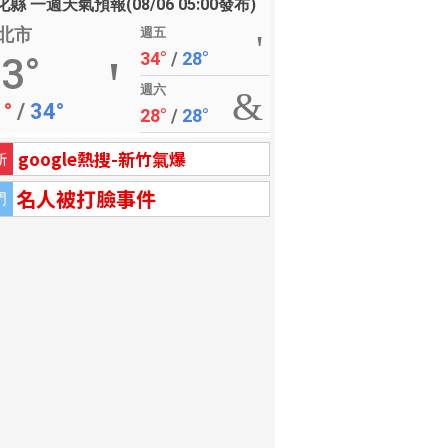
縣 一週天氣預報(08/06 05:00發布)
北市
週五
34°
/
28°
3°
週六
1°
/
34°
28°
/
28°
google熱搜-新竹氣爆
新
名人被打臉事件
門