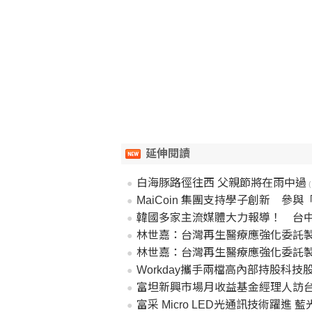
延伸閱讀
白海豚路徑往西 父親節將在雨中過
MaiCoin 集團支持學子創新 參與「2026 雲湧智生臺灣
韓國多家主流媒體大力報導！ 台
林世嘉：台灣再生醫療應強化委託
林世嘉：台灣再生醫療應強化委託
Workday攜手兩檔高內部持股科
富坦新興市場月收益基金經理人訪
富采 Micro LED光通訊技術躍進 藍