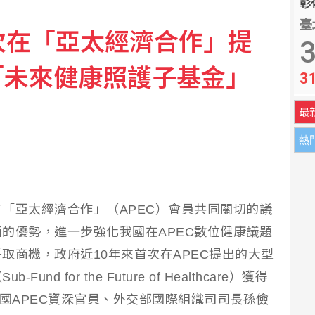
彰化
臺
次在「亞太經濟合作」提
碎 印度考試不公引發抗議
3
「未來健康照護子基金」
3
點 台積電跌40元
最
熱
「亞太經濟合作」（APEC）會員共同關切的議
的優勢，進一步強化我國在APEC數位健康議題
取商機，政府近10年來首次在APEC提出的大型
 for the Future of Healthcare）獲得
我國APEC資深官員、外交部國際組織司司長孫儉