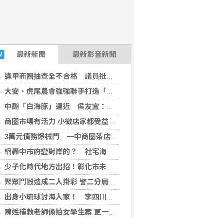
-08-06 11:44:28)
最新
新聞
最新影音新聞
W
逢甲商圈抽查全不合格 議員批把關成死角
大安、虎尾農會強強聯手打造「飛虎大聯盟」 中市農業局助攻品牌升級
中颱「白海豚」逼近 侯友宜：落實預防措施全力防災
商圈市場有活力 小微店家都受益 經濟部加碼推動商圈及市場升級
3萬元債務爆械鬥 一中商圈茶店濺血6人落網
網轟中市府變對岸的？ 社宅海報現中國國徽
少子化時代地方出招！彰化市未婚聯誼6年促成10對新人 今年再推解謎交友
聚眾鬥毆造成二人掛彩 警二分局火速連逮六嫌
出身小琉球討海人家！ 李四川出席金山漁民節感念父親辛勞
陳姓補教老師偷拍女學生案 更一審卅九罪全輕判