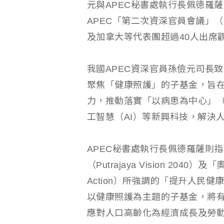
元與APEC秘書處執行長佩德羅薩（Ed
APEC「第二次資深官員會議」（
及加拿大等代表團超過40人出席
我國APEC資深官員孫儉元司長
聚焦「健康照護」的子基金，旨
力，推動落實「以病患為中心」（pat
工智慧（AI）等新興科技，解決
APEC秘書處執行長佩德羅薩則指
（Putrajaya Vision 2040）
Action）所強調的「提升人民
以健康照護為主題的子基金，將
應對人口高齡化為經濟成長及勞