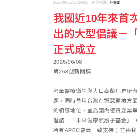
2026-06-08 14:54:00 新聞來源 :
外交部
我國近10年來首
全家支持考公務員無奈夢
出的大型倡議－
台股反彈熄火！收跌133
正式成立
2026/06/08
第253號新聞稿
考量醫療衛生與人口高齡化是所有
題，同時善用台灣在智慧醫療方面
的領導地位，並為國內優質產業爭
倡議—「未來健康照護子基金」（Sub-Fund
所有APEC會員一致支持；並由