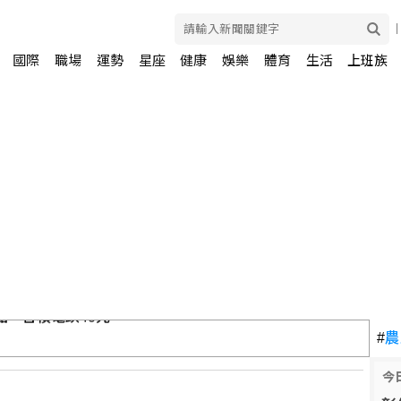
國際
職場
運勢
星座
健康
娛樂
體育
生活
上班族
天弓進駐雙北戰術位置待命
#
農
今