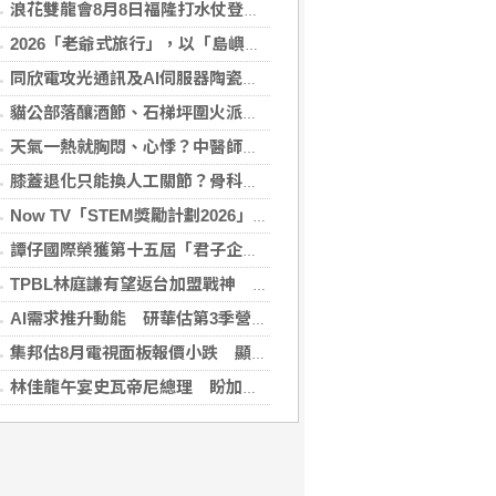
浪花雙龍會8月8日福隆打水仗登場 尚有免費名額快報名，還可抽住宿券！
2026「老爺式旅行」，以「島嶼的弦外之音」為題 帶旅人開箱歌劇院後台、探訪地下舞廳年代及體驗民歌
同欣電攻光通訊及AI伺服器陶瓷基板 明年業績看佳
貓公部落釀酒節、石梯坪圍火派對 分別在中秋與國慶連假登場
天氣一熱就胸悶、心悸？中醫師提醒：高溫讓心臟負擔大增，別輕忽身體警訊
膝蓋退化只能換人工關節？骨科醫師解析「退化性關節炎」治療評估
Now TV「STEM獎勵計劃2026」正式開始｜獲長隆度假區全力支持 推出《主題樂園有趣科學大探索》第二季及「長隆小科學家大獎」
譚仔國際榮獲第十五屆「君子企業獎」 卓越ESG及營商表現備受肯定
TPBL林庭謙有望返台加盟戰神 陳冠全笑稱不是AI嗎
AI需求推升動能 研華估第3季營收雙增、毛利率持穩
集邦估8月電視面板報價小跌 顯示器及NB面板持平
林佳龍午宴史瓦帝尼總理 盼加強各領域雙邊合作