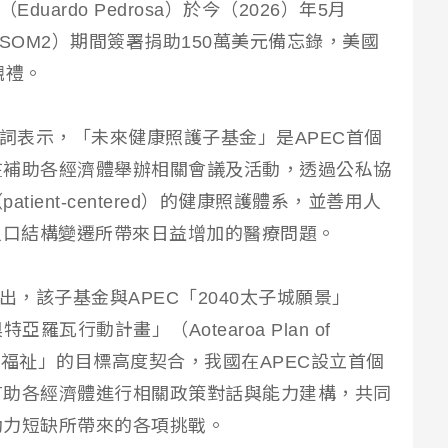
uardo Pedrosa）於今（2026）年5月
SOM2）期間簽署捐助150萬美元備忘錄，美國
觀禮。
致詞表示，「未來健康照護子基金」是APEC首個
在補助各經濟體舉辦相關會議及活動，透過公私協
ient-centered）的健康照護體系，並善用人
人口結構變遷所帶來日益增加的醫療問題。
出，該子基金與APEC「2040太子城願景」
及「奧特亞羅瓦行動計畫」（Aotearoa Plan of
健康福祉」的目標高度契合，我國在APEC設立首個
有助各經濟體進行相關政策對話與能力建構，共同
動力短缺所帶來的各項挑戰。