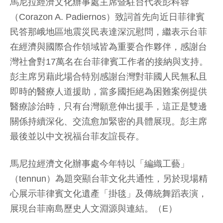
馬尼拉經濟文化辦事處主席暨駐台代表彭科蓉
（Corazon A. Padiernos）致詞首先向近日菲律賓
民答那峨地區地震災民表達深沉慰問，繼表示台菲
在經濟與國際合作領域皆為重要合作夥伴，感謝台
灣社會對17萬名在台菲律賓工作者的接納與支持。
彭主席另藉此場合特別感謝台灣對菲國人民無私且
即時的醫療人道援助，當多國拒絕為困難案例提供
醫療診治時，只有台灣願意伸出援手，這正是雙邊
關係持續深化、交流愈加緊密的具體展現。彭主席
最後並以中文祝福台菲友誼長存。
馬尼拉經濟文化辦事處今年特以「編織工藝」
（tennun）為題突顯台菲文化共通性，另於現場精
心展示菲律賓文化遺產「掛毯」及傳統舞蹈表演，
展現台菲南島歷史人文淵源與連結。（E）