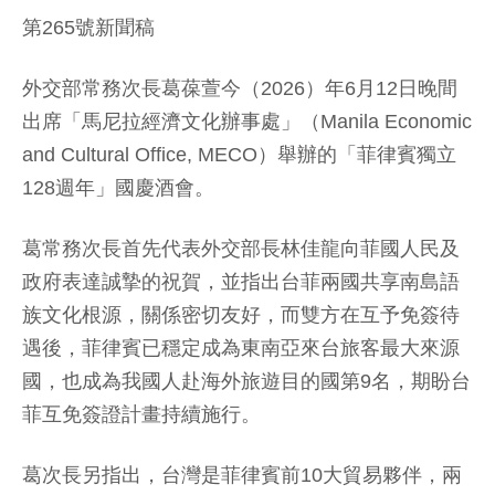
第265號新聞稿
外交部常務次長葛葆萱今（2026）年6月12日晚間
出席「馬尼拉經濟文化辦事處」（Manila Economic
and Cultural Office, MECO）舉辦的「菲律賓獨立
128週年」國慶酒會。
葛常務次長首先代表外交部長林佳龍向菲國人民及
政府表達誠摯的祝賀，並指出台菲兩國共享南島語
族文化根源，關係密切友好，而雙方在互予免簽待
遇後，菲律賓已穩定成為東南亞來台旅客最大來源
國，也成為我國人赴海外旅遊目的國第9名，期盼台
菲互免簽證計畫持續施行。
葛次長另指出，台灣是菲律賓前10大貿易夥伴，兩