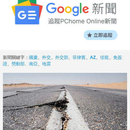
新聞關鍵字：
國慶
、
外交
、
外交部
、
菲律賓
、
AZ
、
佳龍
、
免簽
證
、
勞動部
、
南亞
、
地震