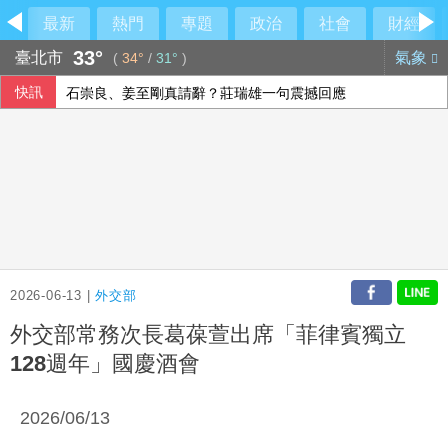
最新
熱門
專題
政治
社會
財經
33°
臺北市
氣象
(
34°
/
31°
)
快訊
石崇良、姜至剛真請辭？莊瑞雄一句震撼回應
颱風白海豚逼近 台電動員7215人投入防颱準備
尼泊爾政府傳在中國壓力下取消國際藏學研討會
大馬前首相依斯邁沙比利因病住院 檢方起訴期程延後
2026-06-13 |
外交部
外交部常務次長葛葆萱出席「菲律賓獨立
128週年」國慶酒會
2026/06/13