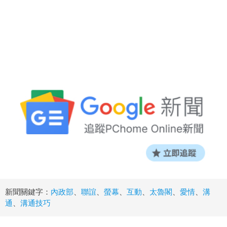
新聞關鍵字：
內政部
、
聯誼
、
螢幕
、
互動
、
太魯閣
、
愛情
、
溝
通
、
溝通技巧