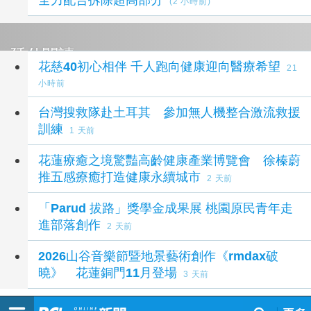
(2 小時前)
延伸閱讀
花慈40初心相伴 千人跑向健康迎向醫療希望
21
小時前
台灣搜救隊赴土耳其 參加無人機整合激流救援
訓練
1 天前
花蓮療癒之境驚豔高齡健康產業博覽會 徐榛蔚
推五感療癒打造健康永續城市
2 天前
「Parud 拔路」獎學金成果展 桃園原民青年走
進部落創作
2 天前
2026山谷音樂節暨地景藝術創作《rmdax破
曉》 花蓮銅門11月登場
3 天前