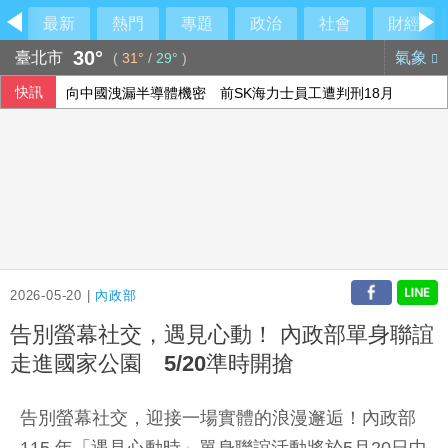
最新
熱門
專題
政治
社會
財經
30°
臺北市
氣象
(
31°
/
29°
)
快訊
向中國洩漏半導體機密 前SK海力士員工遭判刑18月
外籍人士以觀光入境涉任車手 高雄警查獲4人羈押
李逸洋未出席長崎原爆典禮 抗議席次安排矮化國格
世界U20田徑錦標賽 羅聖欽5千公尺競走獲第9
2026-05-20 |
內政部
告別螢幕社交，遇見心動！ 內政部單身聯誼
走進國家公園 5/20準時開搶
告別螢幕社交，迎接一場實體的浪漫邂逅！內政部