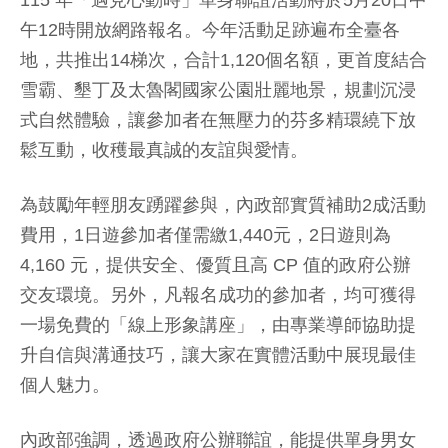
115 年「遇見心動時」單身聯誼活動將於5月20日中
午12時開放網路報名。今年活動足跡遍布全臺各
地，共推出14梯次，合計1,120個名額，更首度結合
雪霸、墾丁及太魯閣國家公園壯麗地景，規劃沉浸
式自然體驗，讓參加者在無壓力的芬多精環繞下放
鬆互動，收穫最真誠的友誼與愛情。
為鼓勵年輕朋友踴躍參與，內政部實質補助2成活動
費用，1日遊參加者僅需繳1,440元，2日遊則為
4,160 元，提供安全、優質且高 CP 值的政府公辦
交友環境。另外，凡報名成功的參加者，均可獲得
一場免費的「線上形象講座」，由專業導師協助提
升自信與溝通技巧，讓大家在實體活動中展現最佳
個人魅力。
內政部強調，透過政府公辦聯誼，能提供單身男女