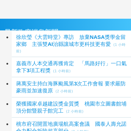
最新政府消息新聞
徐欣瑩《大雲時堂》專訪 放棄NASA獎學金留
家鄉 主張雙AI治縣讓城市更科技更有愛
(1 小時
前)
嘉義市人本交通再獲肯定 「馬路好行」一口氣
拿下3項工程獎
(1 小時前)
蔣萬安主持白海豚颱風第3次工作會報 要求嚴防
豪雨並加速復原
(2 小時前)
榮獲國家卓越建設獎金質獎 桃園市立圖書館埔
頂分館暨親子館完工
(2 小時前)
桃市府召開置地廣場航高案會議 國泰人壽允諾
全力配合拆除超高部分