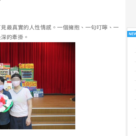
可見最真實的人性情感。一個擁抱、一句叮嚀、一
NE
最深的牽掛。