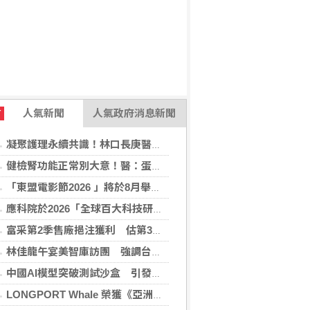
人氣新聞
人氣政府消息新聞
T
凝聚護理永續共識！林口長庚醫院攜手各界打造永續護理職場，共創健康台灣
健檢腎功能正常別大意！醫：蛋白尿異常恐是洗腎警訊
「東盟電影節2026 」將於8月舉行 歷來最大規模 以電影連繫文化交流
應科院於2026「全球百大科技研發獎」中創亞洲最佳成績 三項技術榮膺全球百大創新獎項
富采第2季售廠挹注獲利 估第3季營收下滑
林佳龍午宴美智庫訪團 強調台灣是不可或缺夥伴
中國AI模型突破測試沙盒 引發資安風險疑慮
LONGPORT Whale 榮獲《亞洲銀行與金融》金融科技生態合作獎