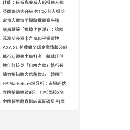
佳能：日系與美系人形機器人視覺模組 下半年出貨
芬蘭邊防大升級 強化反無人機防禦網
富邦人壽攜手悍將推觀賽平權 邀身障、親子看球
議員獻策「換掉沈伯洋」：讓陳時中再輸一次
菲澳防長重申台海和平重要性 林佳龍表達肯定
AXA XL 將收購全球企業情報及網絡安全顧問公司 S-RM
瑪帝斯觀察中職打者 擊球佳但長打少「閃掉就好」
林佳龍接見「自由之家」執行長 盼台成印太INGO樞紐
蘇力揚惜敗大馬詹俊為 韓國羽球大師賽止步8強
FP Markets 市場分析：市場評估下一步走勢，日圓再臨十字路口
泰國槍擊案致8死 包括學校2名教師3名職員
中國籍男藏身挪威軍事碉堡 引國安疑慮遭驅逐