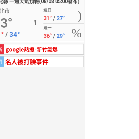
縣 一週天氣預報(08/08 05:00發布)
北市
週日
31°
/
27°
3°
週一
1°
/
34°
36°
/
29°
google熱搜-新竹氣爆
新
名人被打臉事件
門