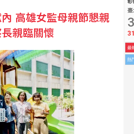
彰化
臺
內 高雄女監母親節懇親
 考量亞運任務充分休息
3
察長親臨關懷
3
誼深厚邱以太感嘆不捨
最
熱