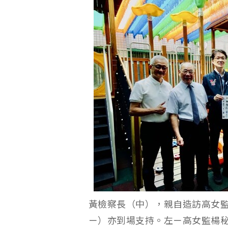
黃檢察長（中），親自造訪高女
ㄧ）亦到場支持。左ㄧ高女監楊