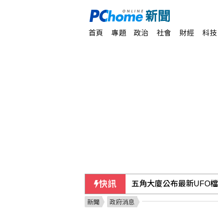
首頁
專題
政治
社會
財經
科技
快訊
五角大廈公布最新UFO
新聞
政府消息
慈濟買BNT遭詐反被追