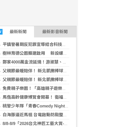
最新
新聞
最新影音新聞
W
平鎮警暑期反犯罪宣導結合科技跳格子 帶領青少年「跳」過犯罪陷阱
樹林育德公園擴建啟用 新設螺旋滑梯優化路網
鄭家4000萬金流延燒！游淑慧、徐巧芯、楊智妤接力追問：2190萬去哪了？
父親節最暖陪伴！ 新北凱撒棒球隊化身棒球爸爸 陪家扶孩子揮出夢想
父親節最暖陪伴！ 新北凱撒棒球隊化身棒球爸爸 陪家扶孩子揮出夢想
免費親子樂園！「高雄親子遊樂園區」開幕
馬偕高齡健康博覽會開幕！ 衛福部長親臨力挺
桃警少年隊「青春Comedy Night」 用脫口秀翻轉犯罪預防
白海豚逼近馬祖 台電啟動防颱整備 呼籲民眾嚴防強風吹落物
8/8-8/9「2026台北神匠工藝大賞-萬馬奔騰」於剝皮寮展出 DIY、走讀、賞工藝，探索百年佛具文化