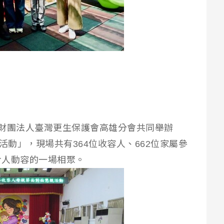
財團法人臺灣更生保護會高雄分會共同舉辦
活動」，現場共有364位收容人、662位家屬參
令人動容的一場相聚。