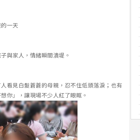
酸的一天
孩子與家人，情緒瞬間潰堤。
有人看見白髮蒼蒼的母親，忍不住低頭落淚；也有
好想你」，讓現場不少人紅了眼眶。