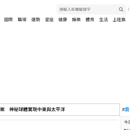
國際
職場
運勢
星座
健康
娛樂
體育
生活
上班族
檔案 神秘球體驚現中東與太平洋
#
農
今
打 柯文哲轟民進黨、陳時中：真的不要臉