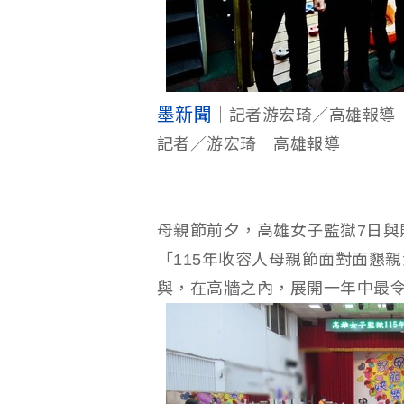
墨新聞
｜記者游宏琦／高雄報導
記者／游宏琦 高雄報導
母親節前夕，高雄女子監獄7日與
「115年收容人母親節面對面懇親
與，在高牆之內，展開一年中最