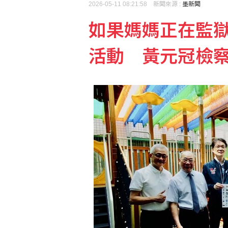
2026-05-11 08:21:58 新聞來源 :
墨新聞
如果媽媽正在監獄
中職張翔腳踝扭傷下二軍
活動 黃元冠檢
我的神隊友殺青 劇組情