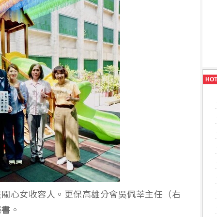
HO
監關心女收容人。更保高雄分會吳佩莘主任（右
秘書。