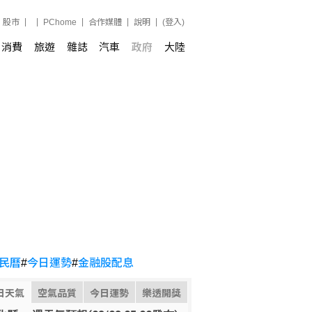
股市
PChome
合作媒體
說明
(登入)
消費
旅遊
雜誌
汽車
政府
大陸
民曆
#
今日運勢
#
金融股配息
日天氣
空氣品質
今日運勢
樂透開獎