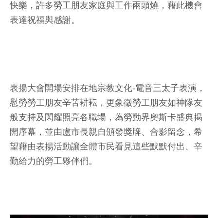
快樂，許多勞工朋友家庭與工作兩頭燒，藉此機會
表達祝福與感謝。
表揚大會開場安排在地宗教文化-電音三太子表演，
慰勞勞工朋友辛苦耕耘，更象徵勞工朋友如神隊友
般支持及閃耀照亮各職場，為勞動界奧斯卡盛典揭
開序幕，並由盧市長親自頒發獎牌、合影留念，希
望藉由表揚活動讓全體市民看見這些默默付出、辛
勤給力的勞工夥伴們。