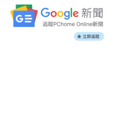
新聞關鍵字：
奧斯卡
、
就業博覽會
、
全國
、
卓越
、
太子
、
市長
、
放假
、
母親節
、
無印良品
、
盧秀燕