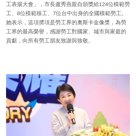
工表揚大會」，市長盧秀燕親自頒獎給124位模範勞
工、8位模範移工、7位台中出身的全國模範勞工。
她表示，這項奬項是勞工界的奧斯卡金像獎，為勞
工界的最高榮譽，感謝勞工對國家、城市與家庭的
貢獻，向所有勞工朋友致謝與致敬。