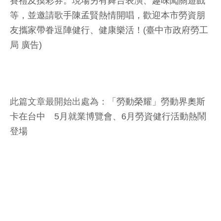
賽禮及摸彩券。現場另有舞台表演、趣味闖關遊戲
等，並邀請歌手陳孟賢熱情開唱，歡迎本市勞資朋
友攜家帶眷逗陣健行、健康樂活！(臺中市政府勞工
局 廣告)
此篇文章最開始出處為：
「勞動榮耀」勞動界奧斯
卡在台中 5月就業博覽會、6月勞資健行活動熱鬧
登場