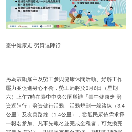
臺中健康走-勞資逗陣行
另為鼓勵雇主及勞工參與健康休閒活動、紓解工作
壓力並促進身心平衡，勞工局將於6月6日（星期
六）上午7時在臺中中央公園舉辦「臺中健康走 勞
資逗陣行」勞資健行活動。活動規劃一般路線（3.4
公里）及友善路線（1.4公里），歡迎民眾依需求擇
一報名參加。凡事先報名並完成全程者，可兌換完