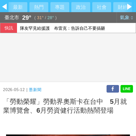
最新
熱門
專題
政治
社會
財經
29°
臺北市
氣象
(
31°
/
28°
)
快訊
隊友罕見給援護 布雷克：告訴自己不要搞砸
【中市長民調】江啟臣38.2%領先何欣純14.1% 各年齡層
上緯第2季營收年增57% 所得稅加徵衝擊短期獲利
香港宏福苑大火最終調查報告公布 菸頭引燃施工雜物
2026-05-12 |
墨新聞
「勞動榮耀」勞動界奧斯卡在台中 5月就
業博覽會、6月勞資健行活動熱鬧登場