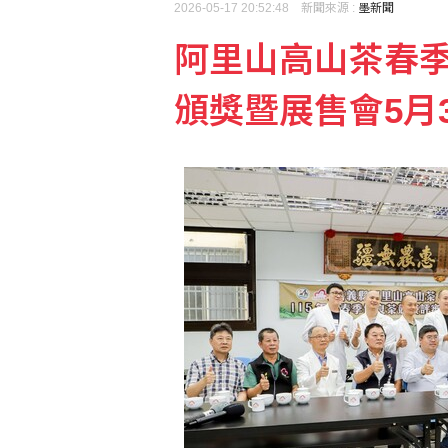
2026-05-17 20:52:48 新聞來源 :
墨新聞
U20田徑世錦賽簡子傑3
阿里山高山茶春
白海豚暴風圈逼到家門口
頒獎暨展售會5月