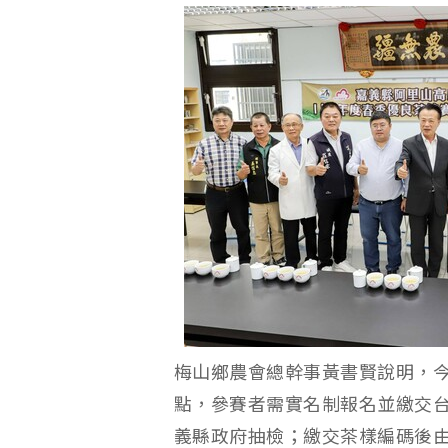
梅山鄉農會總幹事黃書賢說明，今
點，參賽者需實名制報名並繳交
義縣政府抽檢；繳交茶樣編碼後由