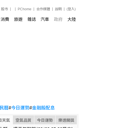
股市
PChome
合作媒體
說明
(登入)
消費
旅遊
雜誌
汽車
政府
大陸
民曆
#
今日運勢
#
金融股配息
日天氣
空氣品質
今日運勢
樂透開獎