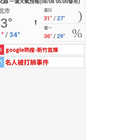
縣 一週天氣預報(08/08 05:00發布)
北市
週日
31°
/
27°
3°
週一
1°
/
34°
36°
/
29°
google熱搜-新竹氣爆
新
名人被打臉事件
門