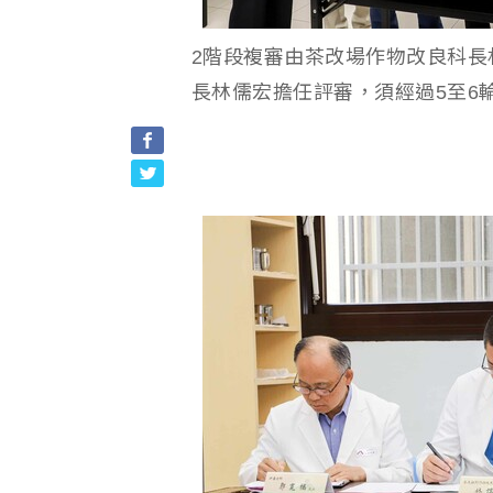
2階段複審由茶改場作物改良科長
長林儒宏擔任評審，須經過5至6