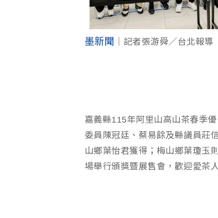
墨新聞
｜記者張游舜／台北報導
嘉義縣115年阿里山高山茶春季
委員陳冠廷、蔡易餘及縣議員莊
山鄉葉怡君獲得；梅山鄉葉瓊玉則
場舉行頒獎暨展售會，歡迎愛茶