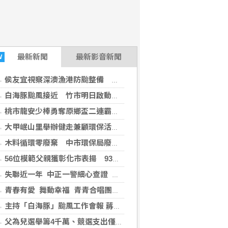
最新
新聞
最新影音新聞
W
侯友宜視察深澳漁港防颱整備 強化漁港避風安全
白海豚颱風接近 竹市明日啟動災害應變中心
桃市龍安少棒勇奪原鄉盃二連霸 暑假三度封王締造隊史新紀錄
大甲岷山里舉辦健走兼顧環保活動 一家人健走共享健康
木料循環零廢棄 中市環保局廢木料銀行歡迎市民踴躍領用
56位模範父親獲彰化市表揚 93歲雙壽星同獲殊榮
失聯近一年 中正一警細心查證 助婦人平安與家人重逢
青春有愛 舞動幸福 青青合唱團與信義分局熱力綻放 反毒拒菸反詐騙 市長到場力挺
主持「白海豚」颱風工作會報 蔣萬安：市府團隊嚴陣以待 強化防颱部署與整備
父為兒選舉籌4千萬、競選支出僅1810萬？游淑慧追問鄭朝方：2190萬差額去哪了