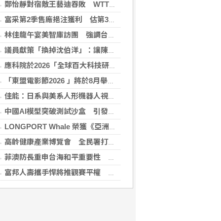
鄭怡靜對宿敵王藝迪吞敗 WTT橫濱冠軍戰止步16強
富采第2季售廠挹注獲利 估第3季營收下滑
林佳龍午宴美智庫訪團 強調台灣是不可或缺夥伴
議員獻策「換掉沈伯洋」：讓陳時中再輸一次
應科院於2026「全球百大科技研發獎」中創亞洲最佳成績 三項技術榮膺全球百大創新獎項
「東盟電影節2026 」將於8月舉行 歷來最大規模 以電影連繫文化交流
佳能：日系與美系人形機器人視覺模組 下半年出貨
中國AI模型突破測試沙盒 引發資安風險疑慮
LONGPORT Whale 榮獲《亞洲銀行與金融》金融科技生態合作獎
高齡健康產業博覽會 全民署打造主題館邀同樂
菲澳防長重申台海和平重要性 林佳龍表達肯定
富邦人壽攜手悍將推觀賽平權 邀身障、親子看球