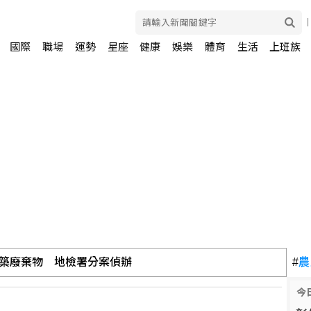
國際
職場
運勢
星座
健康
娛樂
體育
生活
上班族
築廢棄物 地檢署分案偵辦
#
農
杰團隊反擊涂權吉
今