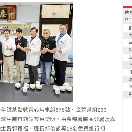
年繳茶點數青心烏龍組675點、金萱茶組233
台灣生產可溯源茶葉證明，由農糧署南區分署及嘉
主審郭寬福、班長郭俊麟等15名委員進行初