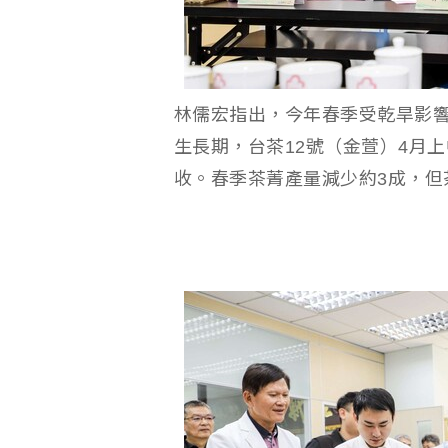
林儒宏指出，今年春季受乾旱影響
生長期，台茶12號（金萱）4月
收。春季茶菁產量減少約3成，但