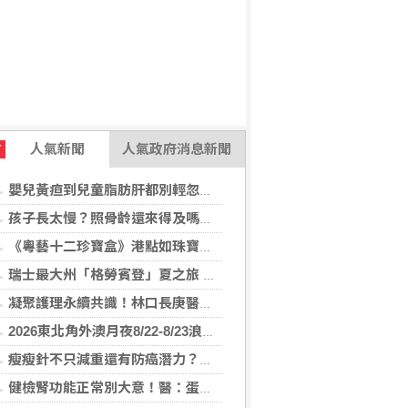
人氣新聞
人氣政府消息新聞
T
嬰兒黃疸到兒童脂肪肝都別輕忽！醫揭不同年齡「肝病警訊」
孩子長太慢？照骨齡還來得及嗎？AI骨齡輔助判讀系統成臨床評估重要參考
《粵藝十二珍寶盒》港點如珠寶藝術 臺中勤美洲際明娟樓餐桌變成精品櫃位？
瑞士最大州「格勞賓登」夏之旅 推薦6座山間秘境，感受不同阿爾卑斯療癒度假風情！
凝聚護理永續共識！林口長庚醫院攜手各界打造永續護理職場，共創健康台灣
2026東北角外澳月夜8/22-8/23浪漫登場！ 感受一「夏」東北角夜的浪漫！
瘦瘦針不只減重還有防癌潛力？臺大醫揭肥胖族群用藥 肥胖相關癌症風險降
健檢腎功能正常別大意！醫：蛋白尿異常恐是洗腎警訊