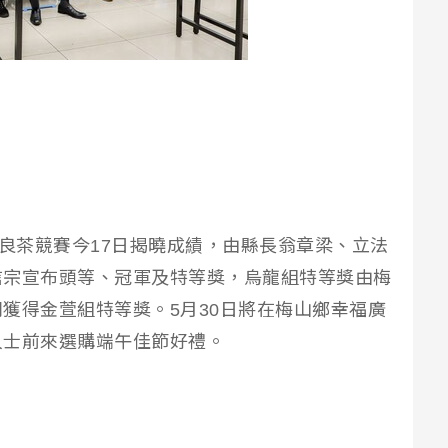
優良茶競賽今17日揭曉成績，由縣長翁章梁、立法
信宗宣布頭等、冠軍及特等獎，烏龍組特等獎由梅
獲得金萱組特等獎。5月30日將在梅山鄉幸福廣
人士前來選購端午佳節好禮。