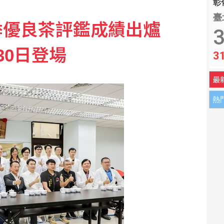
彰化
000公尺破全國 列亞洲第6傑
臺
季優良茶評鑑成績出爐
3
 今入夜風雨轉強、明最接近台灣
30日登場
3
最
熱