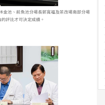
林金池、前魚池分場長郭寬福及茶改場南部分場
輪的評比才可決定成績。