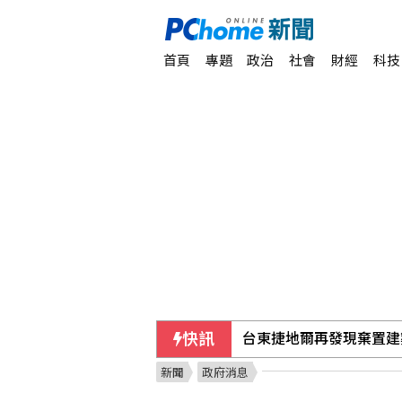
首頁
專題
政治
社會
財經
科技
台東捷地爾再發現棄置建
快訊
農水署活動掀攻防！黃世
新聞
政府消息