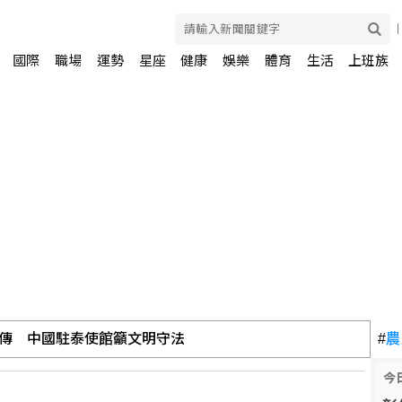
國際
職場
運勢
星座
健康
娛樂
體育
生活
上班族
傳 中國駐泰使館籲文明守法
#
農
今
征服在地味蕾