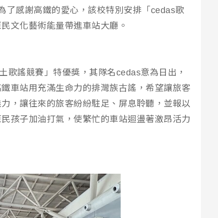
為了感謝高鐵的愛心，該校特別安排「cedas歌
原民文化藝術能量帶進車站大廳。
鄉土歌謠競賽」特優獎，其隊名cedas意為日出，
高鐵車站用充滿生命力的排灣族古謠，希望讓旅客
魅力，讓往來的旅客紛紛駐足、屏息聆聽，並報以
原民孩子加油打氣，使繁忙的車站迴盪著激昂活力