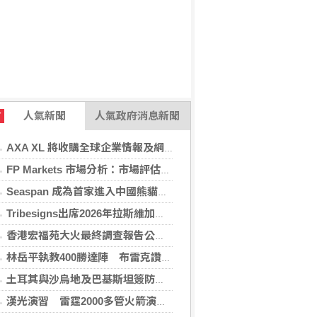
人氣新聞
人氣政府消息新聞
T
AXA XL 將收購全球企業情報及網絡安全顧問公司 S-RM
FP Markets 市場分析：市場評估下一步走勢，日圓再臨十字路口
Seaspan 成為首家進入中國熊貓債券市場的國際船東及營運商
Tribesigns出席2026年拉斯維加斯家具展，擴大與美國領先家居零售商的合作
香港宏福苑大火最終調查報告公布 菸頭引燃施工雜物
林岳平執教400勝達陣 布雷克讚獲球員愛戴
土耳其與沙烏地及巴基斯坦簽防禦協定 澄清無針對性
漢光演習 雷霆2000多管火箭演練打擊登陸敵軍