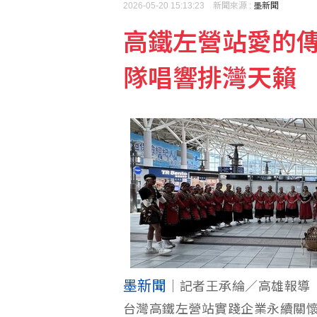
2026-05-20 15:13:23 新聞來源 :
墨新聞
高鐵左營站愛的
泰90天內推校園安全標
隊唱響排灣天籟
許富凱父親節登小巨蛋 
墨新聞
｜記者王承綸／高雄報導
台灣高鐵左營站實踐企業永續關懷