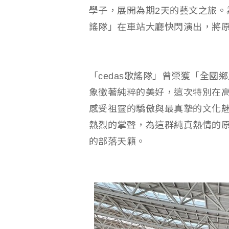
學子，展開為期2天的藝文之旅。
謠隊」在車站大廳快閃演出，將
「cedas歌謠隊」曾榮獲「全國
象徵著純粹的美好，這次特別在
感受祖靈的驕傲與最真摯的文化
熱烈的掌聲，為這群純真熱情的
的部落天籟。