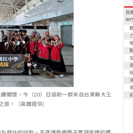
續關懷，今（20）日協助一群來自台東縣大王
之旅。（高鐵提供）
鐵左營站的協助，不僅讓偏鄉學子實現高鐵初體