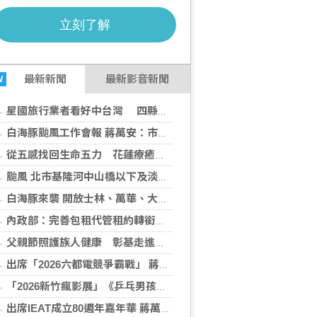
最新
新聞
最新影音新聞
W
星國旅行業者看好中台灣 四縣市攜手拓展國際旅遊商機
白海豚颱風工作會報 蔣萬安：市府團隊嚴陣以待
從五感找回生命五力 花蓮療癒之境重新定義旅行
颱風 北市基隆河中山橋以下及淡水河沿線只出不進
白海豚來襲 開放士林、萬華、大同區部分疏散門周邊紅黃線停車
內政部：完善包租代管租約轉銜機制 確保租賃雙方權益
父親節照護族人健康 彰基走進原民壘球賽守護身心靈
出席「2026六都電競爭霸戰」 蔣萬安：全臺首座電競特色運動館將於年底落成
「2026新竹瘋影展」《乒乓男孩》映後座談 洪伯豪導演分享幕後感動
出席IEAT成立80週年嘉年華 蔣萬安感謝IEAT長期帶領企業拓展國際市場、推動臺美商機媒合及社福公益