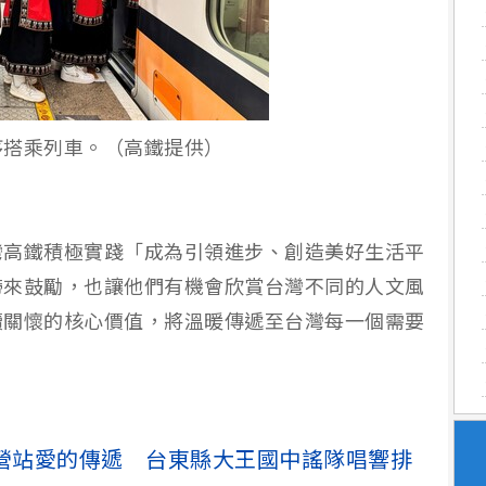
序搭乘列車。（高鐵提供）
灣高鐵積極實踐「成為引領進步、創造美好生活平
帶來鼓勵，也讓他們有機會欣賞台灣不同的人文風
續關懷的核心價值，將溫暖傳遞至台灣每一個需要
營站愛的傳遞 台東縣大王國中謠隊唱響排