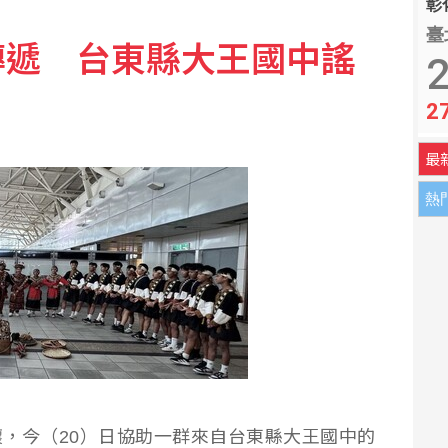
彰化
臺
傳遞 台東縣大王國中謠
準 槍擊案後全國加強心理篩檢
2
2
「我的心肝寶貝」思念爸爸
最
熱
，今（20）日協助一群來自台東縣大王國中的