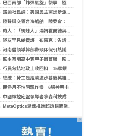
巴西南部「炸彈氣旋」襲擊 極端天候衝擊社會生活
路透社民調：美國民主黨進步派部分主張獲獨立選民支持
陸聲稱交管台海船舶 陸委會：違反國際規範
時人：「蜘蛛人」湯姆霍蘭德與辛蒂亞已辦派對慶祝結婚
隊友罕見給援護 布雷克：告訴自己不要搞砸
河南倡領導幹部帶頭休假引熱議 官方收回通知
熊本有明高中奪甲子園首勝 盼為震災故鄉送希望
行員勾結地政士收回扣 15家銀行60多人涉案
總統：勞工是經濟進步幕後英雄 盼支持政府政策
民俗月不怕阿飄作祟 6張神明卡護佑平安
中國線控底盤領導者拿森科技成功登陸香港交易所
MetaOptics聚焦推進超透鏡商業化 撤回納斯達克上市申請 並押後於美國作雙重上市之計劃