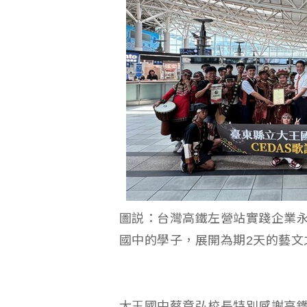
圖説：台灣高鐵左營站實踐企業永
國中的學子，展開為期2天的藝文
大王國中蔡章弘校長特別感謝高