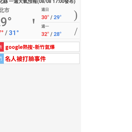
縣 一週天氣預報(08/08 17:00發布)
北市
週日
30°
/
29°
9°
週一
7°
/
31°
32°
/
28°
google熱搜-新竹氣爆
新
名人被打臉事件
門