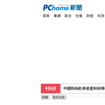
首頁
專題
政治
社會
財經
科技
快訊
中國粉絲赴泰追星糾紛頻
新聞
政府消息
大馬人也愛吃 台灣美食