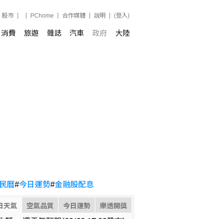
股市
PChome
合作媒體
說明
(登入)
消費
旅遊
雜誌
汽車
政府
大陸
民曆
#
今日運勢
#
金融股配息
日天氣
空氣品質
今日運勢
樂透開獎