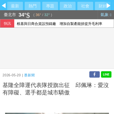
最新
熱門
專題
政治
社會
財經
34°
臺北市
氣象
(
36°
/
32°
)
快訊
根基與日商合資設預鑄廠 增加自製產能拚提升毛利率
台積電Sony擬合資生產影像晶片 專家：深化研發合作
研究揭青少年心理健康可能受同儕影響 專家籲「勿貼標籤」
美就業人數意外減Fed升息疑慮降 亞股多隨美股收高
2026-05-20 |
墨新聞
基隆全障運代表隊授旗出征 邱佩琳：愛沒
有障礙、選手都是城市驕傲