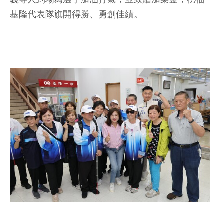
基隆代表隊旗開得勝、勇創佳績。