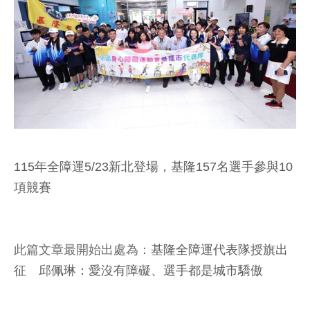
115年全障運5/23新北登場，基隆157名選手參與10
項競賽
此篇文章最開始出處為：
基隆全障運代表隊授旗出
征 邱佩琳：愛沒有障礙、選手都是城市驕傲