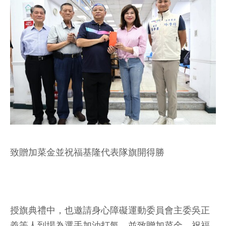
致贈加菜金並祝福基隆代表隊旗開得勝
授旗典禮中，也邀請身心障礙運動委員會主委吳正
義等人到場為選手加油打氣，並致贈加菜金，祝福