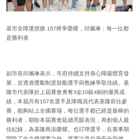
基市全障運授旗 157將爭榮耀，邱佩琳：每一位都
是勝利者
副市長邱佩琳表示，市府持續支持身心障礙體育發
展，並透過獎勵制度鼓勵選手與教練爭取佳績。基
隆市代表隊於上屆賽會勇奪3金10銀4銅的優異成
績，本屆共有157名選手及隊職員代表基隆前往參
賽，能夠站上全國賽場，每位選手都已經是最棒的
勝利者，期盼本屆賽會延續亮眼表現，再創個人最
佳紀錄，為基隆再添榮耀。也叮嚀選手，在賽事期
間除了全力發揮實力外，更要注意自身安全與健