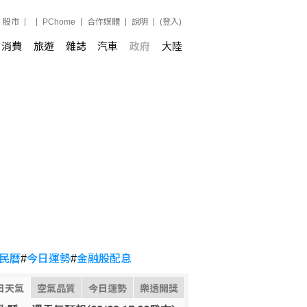
股市
PChome
合作媒體
說明
(登入)
消費
旅遊
雜誌
汽車
政府
大陸
民曆
#
今日運勢
#
金融股配息
日天氣
空氣品質
今日運勢
樂透開獎