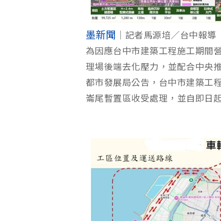
墨新聞
｜記者馬源培／台中報導
為因應台中市建築工程施工期間
理場後端去化壓力，並配合中央
都市發展局公告，台中市建築工
崙尾暫置區收受處理，並自即日