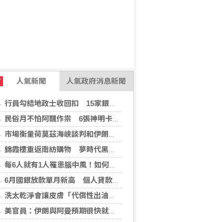
人氣新聞
人氣政府消息新聞
T
行員勾結地政士收回扣 15家銀行60多人涉案
民俗月不怕阿飄作祟 6張神明卡護佑平安
市場衡量荷莫茲海峽談判和伊朗局勢 油價走高
錦霞樓重返南紡購物 夢時代黑毛屋新開張
每6人就有1人罹患腦中風！如何預防中風？危險因子與治療新進展
6月國銀放款單月新高 個人貸款暴增2575億
洗太乾淨會讓皮膚「代償性出油」？2招擺脫外油內乾的穩膚對策
美官員：伊朗與阿曼預期很快就荷莫茲海峽達成協議