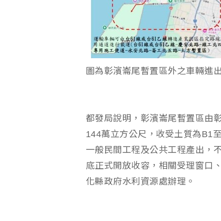
圖為彰濱崙尾暫置區外之車輛進
都發局說明，彰濱崙尾暫置區由彰
144萬立方公尺，收受土質為B1
一般民間工程及公共工程產出，不
底正式開放收容，相關受理窗口
化縣政府水利資源處辦理。