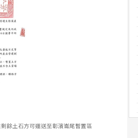
建剩餘土石方可運送至彰濱崙尾暫置區