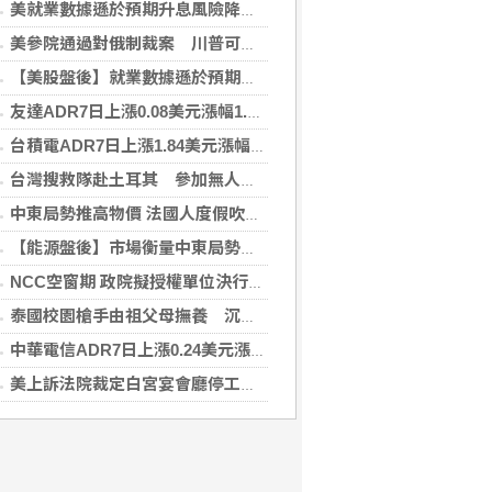
美就業數據遜於預期升息風險降低 美股收紅
美參院通過對俄制裁案 川普可課俄商品最高500%關稅
【美股盤後】就業數據遜於預期升息風險降 收紅
友達ADR7日上漲0.08美元漲幅1.06%折台股24.70元
台積電ADR7日上漲1.84美元漲幅0.44%折台股2712.45元
台灣搜救隊赴土耳其 參加無人機整合激流救援訓練
中東局勢推高物價 法國人度假吹起「平價風」
【能源盤後】市場衡量中東局勢 油價走高
NCC空窗期 政院擬授權單位決行藍牙器材等業務
泰國校園槍手由祖父母撫養 沉默少友案發前疑遭霸凌
中華電信ADR7日上漲0.24美元漲幅0.57%折台股137.29元
美上訴法院裁定白宮宴會廳停工 川普誓言上訴最高院