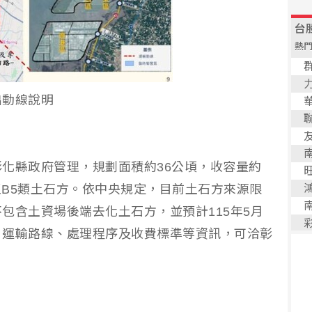
出動線說明
化縣政府管理，規劃面積約36公頃，收容量約
至B5類土石方。依中央規定，目前土石方來源限
包含土資場後端去化土石方，並預計115年5月
、運輸路線、處理程序及收費標準等資訊，可洽彰