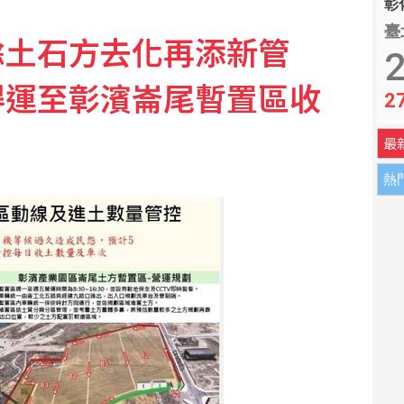
彰化
臺
餘土石方去化再添新管
2
得運至彰濱崙尾暫置區收
2
最
熱