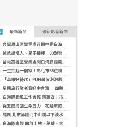
最新
新聞
最新影音新聞
W
台電鳳山區營業處召開中颱白海豚整備會議
爸爸抓壞人、兒子接棒 33對警界父子暖心同框
台電高雄區營業處開白海豚颱風災害整備會議
一生扛起一個家！彰化市56位模範父親獲表揚
「高雄好徛起」FUN暑假泡泡戲水樂園開張囉
星國旅行業者看好中台灣 四縣市攜手拓展國際旅遊商機
白海豚颱風工作會報 蔣萬安：市府團隊嚴陣以待
從五感找回生命五力 花蓮療癒之境重新定義旅行
颱風 北市基隆河中山橋以下淡水河沿線只出不進
白海豚來襲 開放士林、萬華、大同區部分疏散門周邊紅黃線停車