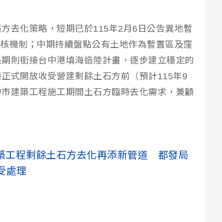
方去化策略，短期已於115年2月6日公告異地暫
P查核機制；中期持續盤點公有土地作為暫置區及窪
長期則銜接台中港填海造陸計畫，逐步建立穩定的
正式開放收受營建剩餘土石方前（預計115年9
中市建築工程施工期間土石方臨時去化需求，兼顧
。
築工程剩餘土石方去化再添新管道 都發局
受處理