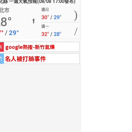
縣 一週天氣預報(08/08 17:00發布)
北市
週日
30°
/
29°
8°
週一
7°
/
29°
32°
/
28°
google熱搜-新竹氣爆
新
名人被打臉事件
門