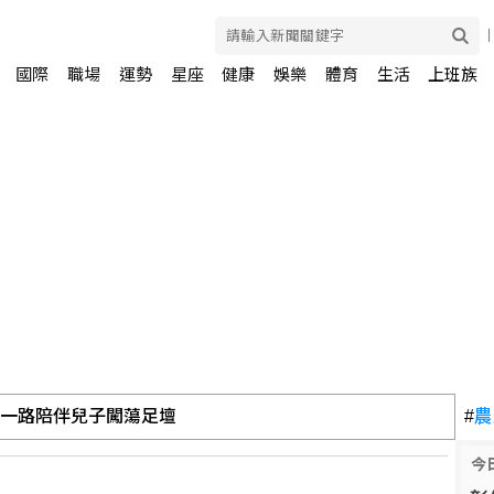
國際
職場
運勢
星座
健康
娛樂
體育
生活
上班族
 一路陪伴兒子闖蕩足壇
#
農
今