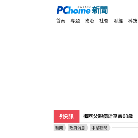
首頁
專題
政治
社會
財經
科技
快訊
梅西父親病逝享壽68歲
新聞
政府消息
中部新聞