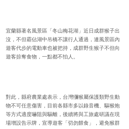
宜蘭縣著名風景區「冬山梅花湖」近日成群猴子出
沒，不但霸佔湖中吊橋不讓行人通過，連風景區內
遊客代步的電動車也被把持，成群野生猴子不但向
遊客掠奪食物，一點都不怕人。
對此，縣府農業處表示，台灣獼猴屬保護類野生動
物不可任意傷害，目前各縣市多以錄音機、驅猴炮
等方式適度嚇阻與驅離，後續將與工旅處研議在現
場增設告示牌，宣導遊客「切勿餵食」，避免猴群