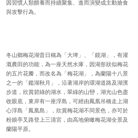
因習慣人類餵養而持續聚集、進而演變成主動搶食
與攻擊行為。
冬山鄉梅花湖昔日稱為「大埤」、「鏡湖」，有灌
溉農田的功能，為一座天然水庫，因湖形狀似梅花
的五片花瓣，而改名為「梅花湖」，為蘭陽十八景
之一的「鑑湖秋月」，沿著湖岸的環湖道路及湖濱
步道，欣賞碧綠的湖水，翠綠的山巒，湖光山色盡
收眼底，東岸有一座浮島，可經由鳳凰吊橋走上湖
心浮島「鳳凰島」，欣賞梅花湖不同景色，亦可於
粉娘亭叉路登上三清宮，由高地俯瞰梅花湖全景及
蘭陽平原。