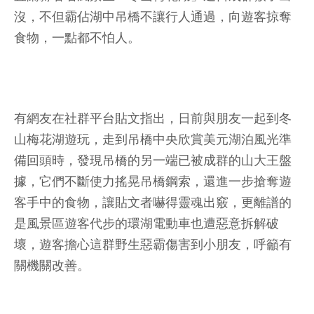
沒，不但霸佔湖中吊橋不讓行人通過，向遊客掠奪
食物，一點都不怕人。
有網友在社群平台貼文指出，日前與朋友一起到冬
山梅花湖遊玩，走到吊橋中央欣賞美元湖泊風光準
備回頭時，發現吊橋的另一端已被成群的山大王盤
據，它們不斷使力搖晃吊橋鋼索，還進一步搶奪遊
客手中的食物，讓貼文者嚇得靈魂出竅，更離譜的
是風景區遊客代步的環湖電動車也遭惡意拆解破
壞，遊客擔心這群野生惡霸傷害到小朋友，呼籲有
關機關改善。