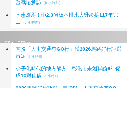
暨職場參訪
(8 小時前)
水患掰掰！砸2.3億板本排水大升級拚117年完
工
(8 小時前)
延伸閱讀
南投「人本交通有GO行」獲2026馬路好行評選
肯定
8 小時前
少子化時代的地方解方！彰化市未婚聯誼6年促
成10對佳偶
8 小時前
2026馬路好行評選 南投縣「人本交通有GO
行」獲獎
9 小時前
台中人本建設再創佳績 市府勇奪「馬路好行」
10項大獎
9 小時前