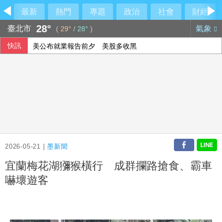
最新
熱門
專題
政治
社會
財經
28°
臺北市
氣象
(
29°
/
28°
)
快訊
美公布就業報告前夕 美股多收黑
美媒：北京不滿對台軍售 美國防官員訪中受阻
伊朗擬禁美以船隻過海峽 國際油價大漲逾3美元
2026-05-21 |
墨新聞
宜蘭梅花湖獼猴橫行 成群攔路搶食、霸車
嚇壞遊客