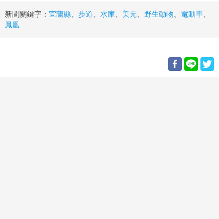
新聞關鍵字：
宜蘭縣
、
步道
、
水庫
、
美元
、
野生動物
、
電動車
、
鳳凰