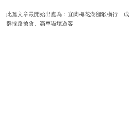
此篇文章最開始出處為：
宜蘭梅花湖獼猴橫行 成
群攔路搶食、霸車嚇壞遊客