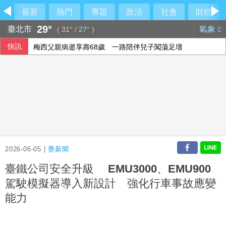
最新
熱門
專題
政治
社會
財經
29°
臺北市
氣象
(
31°
/
27°
)
快訊
梅西父親病逝享壽68歲 一路陪伴兒子闖蕩足壇
2026-06-05 |
墨新聞
臺鐵公司安全升級 EMU3000、EMU900
駕駛模擬器導入新設計 強化行車事故應變
能力