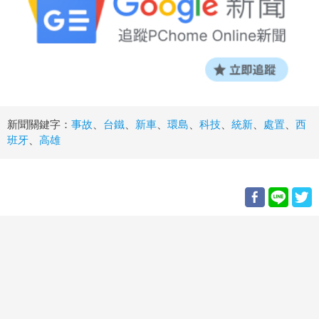
新聞關鍵字：
事故
、
台鐵
、
新車
、
環島
、
科技
、
統新
、
處置
、
西
班牙
、
高雄