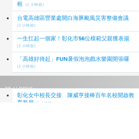
框
(1 小時前)
台電高雄區營業處開白海豚颱風災害整備會議
(2 小時前)
一生扛起一個家！彰化市56位模範父親獲表揚
(2 小時前)
「高雄好徛起」FUN暑假泡泡戲水樂園開張囉
(2 小時前)
延伸閱讀
彰化女中校長交接 陳威亨接棒百年名校開啟教
育新局
2 小時前
結合科技教育 清大國際高中籃球邀請賽落幕
3
小時前
高齡健康產業博覽會「臺灣農業樂活館」 邀請