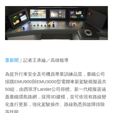
墨新聞
｜記者王承綸／高雄報導
為提升行車安全及司機員專業訓練品質，臺鐵公司
採購EMU900與EMU3000型電聯車新駕駛模擬器共
50組，由西班牙Lander公司得標。新一代模擬器涵
蓋臺鐵環島路網，採用3D建模，並可依現有路線變
化進行更新，強化駕駛操作、路線熟悉與故障排除
等技能。