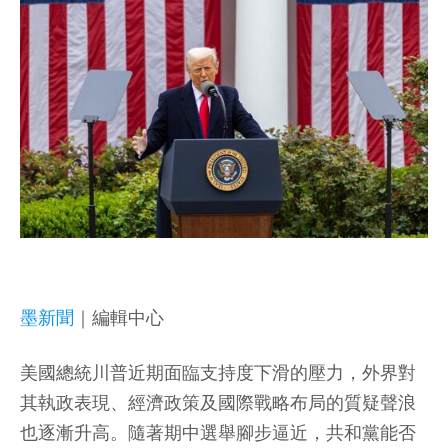
墨新聞
｜編輯中心
美國總統川普近期面臨支持度下滑的壓力，外界對
其執政表現、經濟政策及國際戰略布局的質疑聲浪
也逐漸升高。隨著期中選舉腳步逼近，共和黨能否