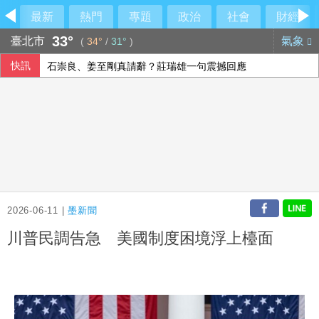
最新
熱門
專題
政治
社會
財經
33°
臺北市
氣象
(
34°
/
31°
)
快訊
石崇良、姜至剛真請辭？莊瑞雄一句震撼回應
農水署活動喊「黃世杰凍蒜」 他舉報賄選
40公里就能做公益 富邦全民線上跑至10月底
尼泊爾政府傳在中國壓力下取消國際藏學研討會
2026-06-11 |
墨新聞
川普民調告急 美國制度困境浮上檯面