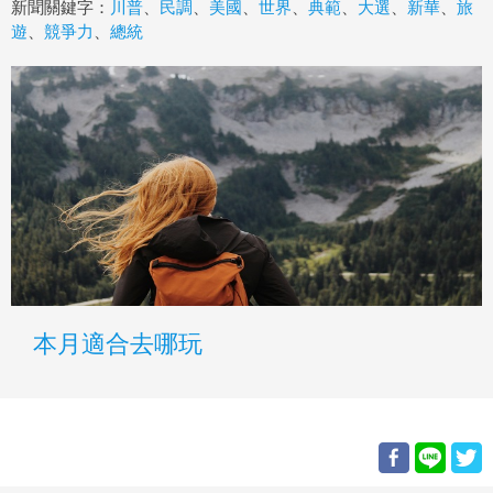
新聞關鍵字：
川普
、
民調
、
美國
、
世界
、
典範
、
大選
、
新華
、
旅
遊
、
競爭力
、
總統
本月適合去哪玩