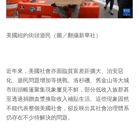
美國紐約街頭遊民（圖／翻攝新華社）
近年來，美國社會亦面臨貧富差距擴大、治安惡
化、遊民問題增加等挑戰。洛杉磯、舊金山等大城
市街頭帳篷聚集現象屢見不鮮，部分低收入族群甚
至透過捐贈血漿換取收入補貼生活。這些現象固然
不能代表整個美國社會，卻反映出其社會治理體系
仍存在不少待解決的問題。