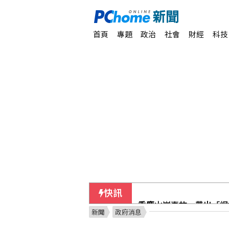
首頁
專題
政治
社會
財經
科技
快訊
重慶山崩事故 帶出「網
新聞
政府消息
賴總統視導海軍漢光演習