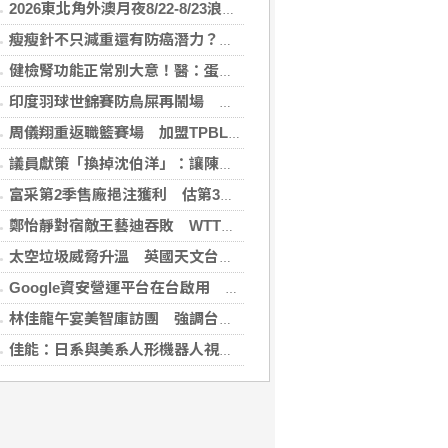
2026東北角外澳月夜8/22-8/23浪漫登場！ 感受一「夏」東北角夜的浪漫！
瘦瘦針不只減重還有防癌潛力？臺大醫揭肥胖族群用藥 肥胖相關癌症風險降
健檢腎功能正常別大意！醫：蛋白尿異常恐是洗腎警訊
印度羽球世錦賽防鳥屎再鬧場 花逾6千萬翻新場館
周儀翔重返職籃賽場 加盟TPBL新北國王
議員獻策「換掉沈伯洋」：讓陳時中再輸一次
富采第2季售廠挹注獲利 估第3季營收下滑
鄭怡靜對宿敵王藝迪吞敗 WTT橫濱冠軍戰止步16強
太空垃圾威脅升溫 英國天文台緊盯4.6萬塊碎片
Google資安營運平台在台啟用 滿足資料落地需求
林佳龍午宴美智庫訪團 強調台灣是不可或缺夥伴
佳能：日系與美系人形機器人視覺模組 下半年出貨