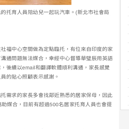
的托育人員陪幼兒一起玩汽車。(新北市社會局
重社福中心空間做為定點臨托，有位來自印度的家
言溝通問題無法媒合，幸經中心督導華璧辰用英語
，後續以email和翻譯軟體順利溝通，家長感覺
人員的貼心照顧表示感謝。
臨托需求的家長多會找鄰近熟悉的居家保母，因此
協助媒合，目前有超過500名居家托育人員也會提