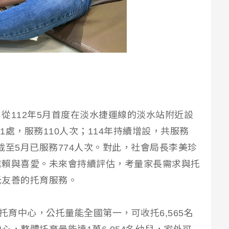
從112年5月首度在淡水捷運線的淡水站附近設
1處，服務110人次；114年持續增設，共服務
處，截至5月已服務774人次。對此，社會局長李美珍
信賴與喜愛。未來會持續評估，考量家長需求與托
元友善的托育服務。
托育中心，公托量能全國第一，可收托6,565名