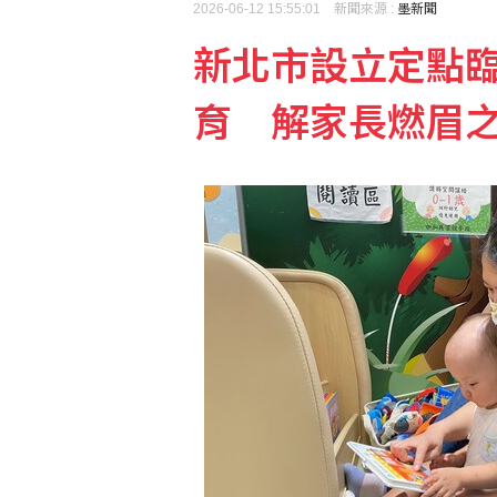
2026-06-12 15:55:01 新聞來源 :
墨新聞
新北市設立定點臨
川普提名布蘭希任司法部
育 解家長燃眉
首亮相出包！國產無人機