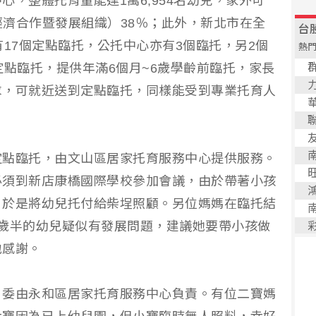
，整體托育量能達1萬6,954名幼兒，家外可
經濟合作暨發展組織）38％；此外，新北市在全
有17個定點臨托，公托中心亦有3個臨托，另2個
定點臨托，提供年滿6個月~6歲學齡前臨托，家長
求，可就近送到定點臨托，同樣能受到專業托育人
定點臨托，由文山區居家托育服務中心提供服務。
必須到新店康橋國際學校參加會議，由於帶著小孩
，於是將幼兒托付給柴埕照顧。另位媽媽在臨托結
歲半的幼兒疑似有發展問題，建議她要帶小孩做
地感謝。
，委由永和區居家托育服務中心負責。有位二寶媽