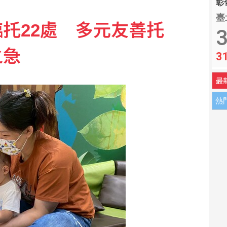
彰化
臺
托22處 多元友善托
長 獲凱西迪力挺清除障礙
3
之急
3
尾翼鬆脫 軍方認了
最
熱