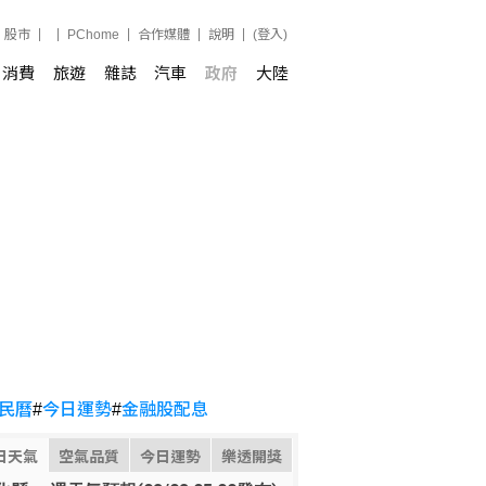
股市
PChome
合作媒體
說明
(登入)
消費
旅遊
雜誌
汽車
政府
大陸
民曆
#
今日運勢
#
金融股配息
日天氣
空氣品質
今日運勢
樂透開獎