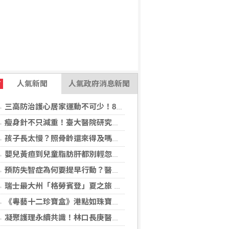
人氣新聞
人氣政府消息新聞
T
三高防治護心居家運動不可少！888知能宣導互動遊戲，掌握自己的健康密碼
瘦身針不只減重！臺大醫院研究：有機會降低13種肥胖相關癌症41%風險
孩子長太慢？照骨齡還來得及嗎？AI骨齡輔助判讀系統成臨床評估重要參考
嬰兒黃疸到兒童脂肪肝都別輕忽！醫揭不同年齡「肝病警訊」
預防失智症為何要提早行動？醫揭：ApoE基因檢測助提早看見失智風險
瑞士最大州「格勞賓登」夏之旅 推薦6座山間秘境，感受不同阿爾卑斯療癒度假風情！
《粵藝十二珍寶盒》港點如珠寶藝術 臺中勤美洲際明娟樓餐桌變成精品櫃位？
凝聚護理永續共識！林口長庚醫院攜手各界打造永續護理職場，共創健康台灣