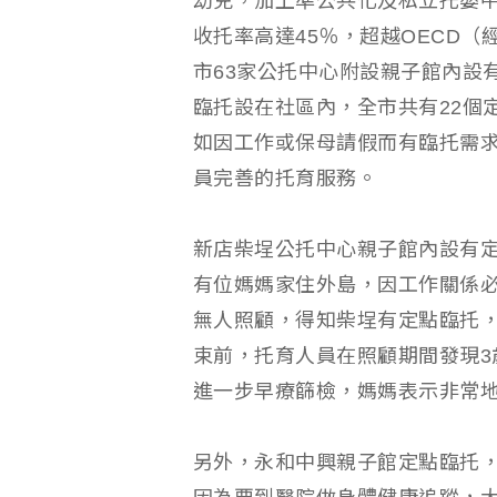
幼兒，加上準公共化及私立托嬰中心
收托率高達45％，超越OECD（
市63家公托中心附設親子館內設
臨托設在社區內，全市共有22個
如因工作或保母請假而有臨托需
員完善的托育服務。
新店柴埕公托中心親子館內設有
有位媽媽家住外島，因工作關係
無人照顧，得知柴埕有定點臨托
束前，托育人員在照顧期間發現3
進一步早療篩檢，媽媽表示非常
另外，永和中興親子館定點臨托