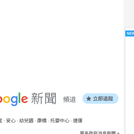
NE
度
安心
幼兒園
康橋
托嬰中心
捷運
、
、
、
、
、
更多政府消息新聞 »