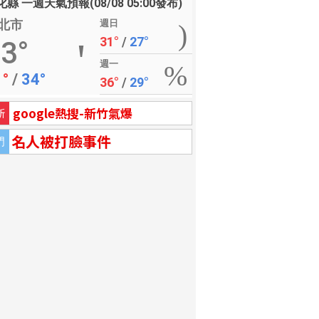
縣 一週天氣預報(08/08 05:00發布)
北市
週日
31°
/
27°
3°
週一
1°
/
34°
36°
/
29°
google熱搜-新竹氣爆
新
名人被打臉事件
門