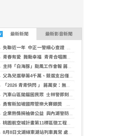
最新
新聞
最新影音新聞
W
失聯近一年 中正一警細心查證 助婦人平安與家人重逢
青春有愛 舞動幸福 青青合唱團與信義分局熱力綻放 反毒拒菸反詐騙 市長到場力挺
主持「白海豚」颱風工作會報 蔣萬安：市府團隊嚴陣以待 強化防颱部署與整備
父為兒選舉籌4千萬、競選支出僅1810萬？游淑慧追問鄭朝方：2190萬差額去哪了
「2026 青青快閃 」 蔣萬安：無菸城市、打造友善健康環境
汽車山區拋錨困民眾 士林警即刻救援暖人心
勇奪新加坡國際管樂大賽銀獎 自強高工國中部藝才班傳捷報
企業熱情捥袖做公益 與內湖警防制酒毒駕
桃園航空城計畫第11標區徵工程順利決標 預計11月開工
8月8日文湖線東湖站列車異常 處理後恢復正常營運