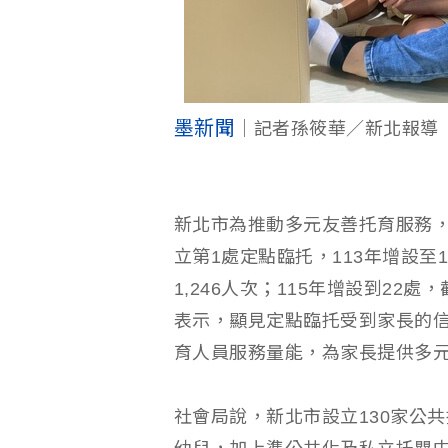
墨新聞
｜記者孫筱華／新北報導
新北市為推動多元友善托育服務，
立第1處定點臨托，113年增設至1
1,246人次；115年增設到22
表示，顯見定點臨托受到家長的
育人員服務量能，為家長提供多
社會局說，新北市設立130家公共