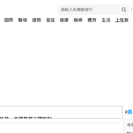
國際
職場
運勢
星座
健康
娛樂
體育
生活
上班族
格員」中國基層治理機制
#
農
今
濱海打擊 無人機秀攻擊力