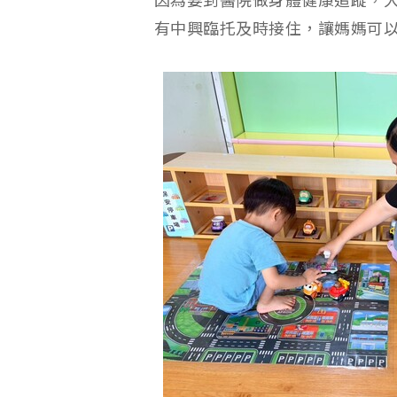
因為要到醫院做身體健康追蹤，
有中興臨托及時接住，讓媽媽可