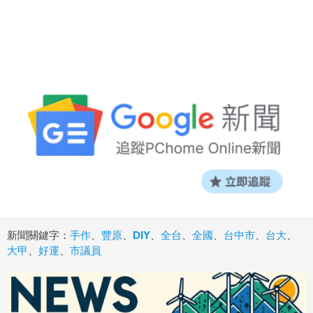
新聞關鍵字：
手作
、
豐原
、
DIY
、
全台
、
全國
、
台中市
、
台大
、
大甲
、
好運
、
市議員