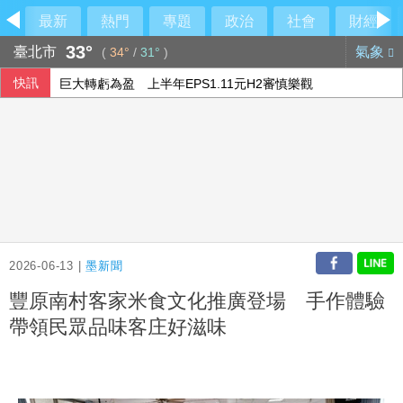
最新
熱門
專題
政治
社會
財經
33°
臺北市
氣象
(
34°
/
31°
)
快訊
巨大轉虧為盈 上半年EPS1.11元H2審慎樂觀
五角大廈公布最新UFO檔案 神秘球體驚現中東與太平洋
守桃機！陸射劍二防空部署 雷霆2000殲敵
五角大廈將投資4億美元 助澳洲開發稀土礦物
2026-06-13 |
墨新聞
豐原南村客家米食文化推廣登場 手作體驗
帶領民眾品味客庄好滋味