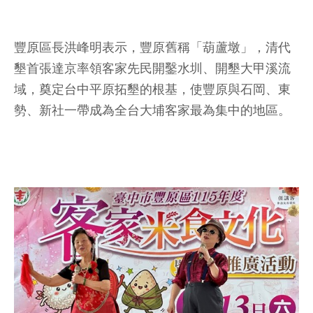
豐原區長洪峰明表示，豐原舊稱「葫蘆墩」，清代
墾首張達京率領客家先民開鑿水圳、開墾大甲溪流
域，奠定台中平原拓墾的根基，使豐原與石岡、東
勢、新社一帶成為全台大埔客家最為集中的地區。