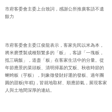
市府客委會主委上台致詞，感謝公所推廣客語不遺
餘力
市府客委會主委江俊龍表示，客家先民以米為本，
將米磨漿製成種類繁多的「粄」，客諺「一塊粄，
抵三碗飯」，道盡「粄」在客家生活中的分量。從
年節應景的菜頭粄、清明掃墓的艾粄、秋收時節的
蝲䗁粄（芋粄），到象徵發財好運的發粄、過年團
圓的甜粄(年糕)，皆就地取材、順應節氣，展現客家
人與土地間深厚的連結。