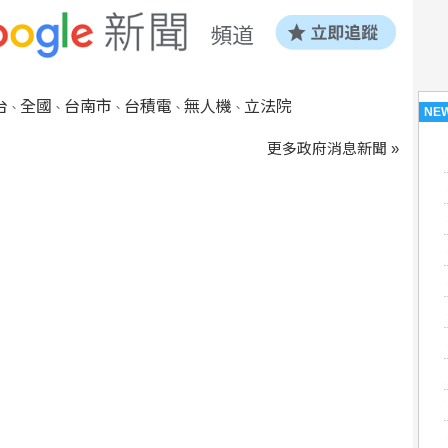
台
全國
台南市
台積電
無人機
立法院
、
、
、
、
、
NE
更多政府消息新聞 »