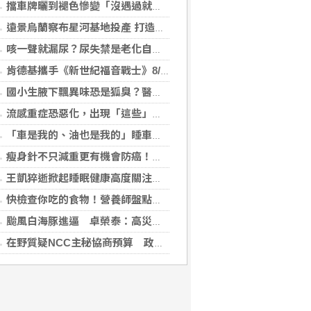
擋車牌曬到褪色慘變「沒遇過就好了」！崔始源親朝聖崩潰喊：記得常換照片
遠景烏蘭察布星河基地投產 打造吉瓦級AI基礎設施新模式
咳一聲就漏尿？尿失禁是老化自然現象？醫揭：不同尿失禁的治療方式
肯德基攜手《新世紀福音戰士》8/11霸脆覺醒 首度跨界台灣速食品牌！
國小生腋下飄異味恐是狐臭？醫：若伴青春期徵象應評估性早熟
流感重症恐惡化，出現「這些」症狀別再等！醫籲：別因非流感季就掉以輕心
「車是我的、油也是我的」睡車竟被收住宿費 官方一句話打臉飯店
瘦身針不只減重更有機會防癌！無糖尿病肥胖者使用GLP-1藥物 罹癌風險顯著下降
王凱猝逝掀起睡眠健康高度關注！醫籲：最危險的不是熬夜，而是「這個」錯覺
快檢查你吃的食物！營養師盤點「5大反式脂肪來源」跟你想的不同
颱風白海豚進逼 卓榮泰：高災害潛勢區加強預防性整備
在野質疑NCC主秘協商預算 政院：委員全出缺所致