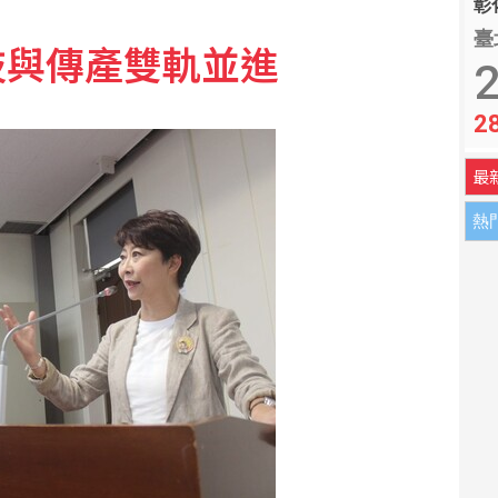
彰化
臺
技與傳產雙軌並進
2
2
最
熱