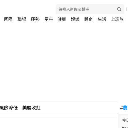
國際
職場
運勢
星座
健康
娛樂
體育
生活
上班族
風險降低 美股收紅
#
農
今
川普可課俄商品最高500%關稅