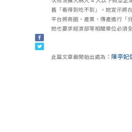
次修法擴大納入 4 人以下微型
舊「看得到吃不到」，她宣示將
平台將商圈、產業、傳產進行「
她也要求經濟部等相關單位必須
陳亭妃
此篇文章最開始出處為：