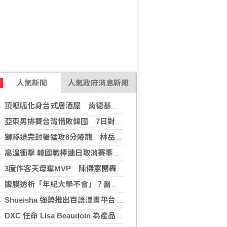
人氣新聞
人氣政府消息新聞
T
頂呱呱化身台式居酒屋 肯德基聯名EVA攻漫迷
亞東男排賽台灣惜敗韓國 7日對戰日本拚4強
獅隊遭完封後猛攻8分降龍 林岳平：總是要發揮
高溫衝擊 韓國職棒連日取消賽事、11日起晚間7時開打
3度作客天母奪MVP 陳傑憲開轟擊退雙殺心魔
腹膜透析「年紀大學不會」？醫：年齡並非限制 評估還要看3面向
Shueisha 強勢推出百語漫畫平台 MANGA MILLION 大舉進軍全球市場
DXC 任命 Lisa Beaudoin 為產品總監，以加速產品導向型增長