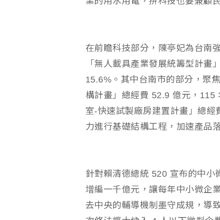
業的用水用電，拚科技也要兼顧
在前瞻科技部分，陳亭妃為台南強
「無人載具產業發展統籌型計畫」中
15.6%。其中台南市的部分，聚
構計畫」總經費 52.9 億元，1
室-快速試製廠房建置計畫」總經費 
力進行基礎結構工程，加速產品
針對賴清德總統 520 宣布的中
增編一千億元，讓每年中小微企
去中央的輔導機制墨守成規，導