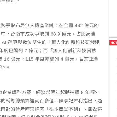
民生穩定。
勢爭取布局無人機產業鏈。在全國 442 億元的
，台南市成功爭取到 68.9 億元，占比高達
焦 AI 運算與數位雙生的「無人化創新科技研發建
HO
15 年度已編列 7 億元；而「無人化創新科技實驗
16 億元，115 年度亦編列 4 億元，目前正全
落地。
小微企業轉型方案，經濟部明年起將連續 8 年額外
業的輔導總預算達兩百多億。陳亭妃犀利指出，過
致南部的傳產時常抱怨「根本感受不到」。雖然這