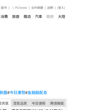
股市
PChome
合作媒體
說明
(登入)
消費
旅遊
雜誌
汽車
政府
大陸
民曆
#
今日運勢
#
金融股配息
日天氣
空氣品質
今日運勢
樂透開獎