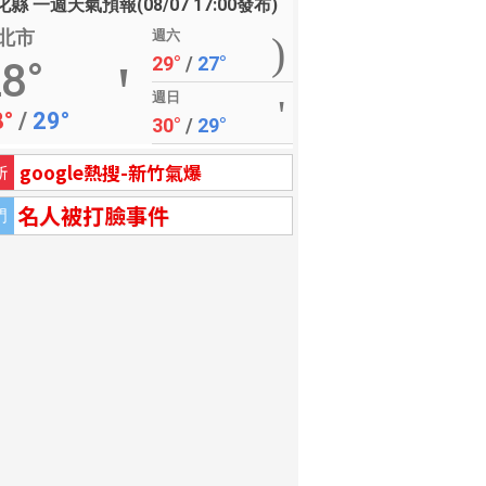
縣 一週天氣預報(08/07 17:00發布)
北市
週六
29°
/
27°
8°
週日
8°
/
29°
30°
/
29°
google熱搜-新竹氣爆
新
名人被打臉事件
門