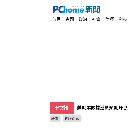
首頁
專題
政治
社會
財經
科技
快訊
美就業數據遜於預期升息
新聞
政府消息
美參院通過對俄制裁案 