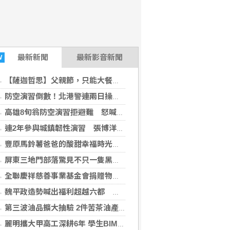
最新
新聞
最新影音新聞
W
【薩迦哲思】父親節，只能大餐一頓嗎？不只是「付清節」更要培福積德
防空演習倒數！北港警連兩日操演 未配合最高罰15萬元
高雄8旬翁防空演習拒避難 怒喊「路不是警察的」遭帶回法辦 最高恐挨罰15萬元
連2年參與城鎮韌性演習 張博洋提這建言
豐原馬鈴薯爸爸的酸甜幸福時光 親子攜手認識在地農業
屏東三地門部落驚見不只一隻黑熊出沒 林保署證實留下新鮮排遺與爪痕
全聯慶祥慈善事業基金會捐贈物資 張善政：讓愛心觸及更多需要的市民
魏平政造勢喊出福利超越六都 推薦同志介紹會泛藍基層實力再度凝聚
第三波油品擴大抽驗 2件苦茶油產品苯駢芘超標 前已要求預防性下架
麗明攜大甲高工深耕6年 學生BIM奪金創佳績