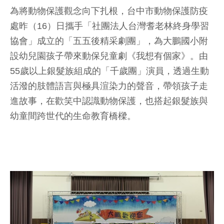
為將動物保護觀念向下扎根，台中市動物保護防疫
處昨（16）日攜手「社團法人台灣耆老林終身學習
協會」成立的「五五後精采劇團」，為大鵬國小附
設幼兒園孩子帶來動保兒童劇《我想有個家》。由
55歲以上銀髮族組成的「千歲團」演員，透過生動
活潑的肢體語言與極具渲染力的聲音，帶領孩子走
進故事，在歡笑中認識動物保護，也搭起銀髮族與
幼童間跨世代的生命教育橋樑。