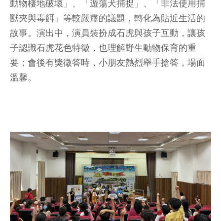
動物棲地破壞」、「遊蕩犬捕捉」、「非法使用捕
獸夾與毒餌」等較嚴肅的議題，轉化為貼近生活的
故事。演出中，演員裝扮成石虎與孩子互動，讓孩
子認識石虎花色特徵，也理解野生動物保育的重
要；會後有獎徵答時，小朋友熱烈舉手搶答，場面
溫馨。