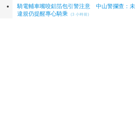
騎電輔車嘴咬鋁箔包引警注意 中山警攔查：未
違規仍提醒專心騎乘
(3 小時前)
內湖邊坡才崩塌又遇颱風 蔣萬安冒雨勘查：安
全前提拚完工
(3 小時前)
延伸閱讀
AI 改變觀看方式 品牌更需要真實理解 吳柏賢以
插畫、雕塑與敘事轉譯故事
57 分鐘前
父親節限定動畫饗宴！2026東博會「未來人孵
化器」以動畫深耕美感教育
1 小時前
高雄知名台潮伴手禮虎承殿推「月映福虎」中秋
禮盒 兩款限定新味首度登場
2 小時前
永續列車第十三站｜大同創新研究院開創產學新
局、聚焦數位、低碳雙軸轉型
3 小時前