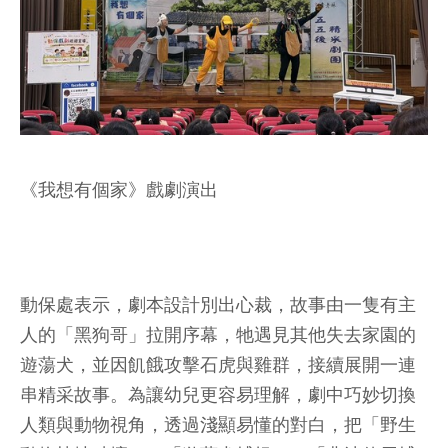
《我想有個家》戲劇演出
動保處表示，劇本設計別出心裁，故事由一隻有主
人的「黑狗哥」拉開序幕，牠遇見其他失去家園的
遊蕩犬，並因飢餓攻擊石虎與雞群，接續展開一連
串精采故事。為讓幼兒更容易理解，劇中巧妙切換
人類與動物視角，透過淺顯易懂的對白，把「野生