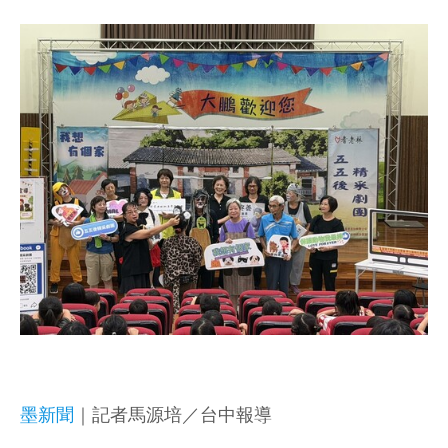
墨新聞
｜記者馬源培／台中報導