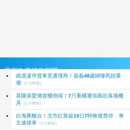
最新政府消息新聞
繞過違停貨車竟遭撞死！嘉義48歲婦慘死姪重
傷
(1 小時前)
基隆港驚傳貨櫃倒塌！7只重櫃遭強風吹落撞機
具
(1 小時前)
白海豚離台！北市紅黃線10日7時恢復禁停 車
主速移車
(2 小時前)