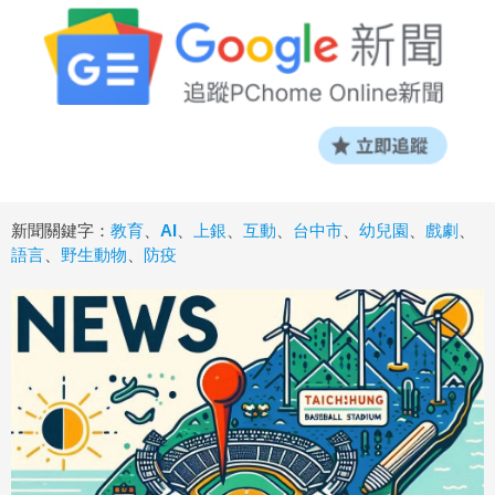
新聞關鍵字：
教育
、
AI
、
上銀
、
互動
、
台中市
、
幼兒園
、
戲劇
、
語言
、
野生動物
、
防疫