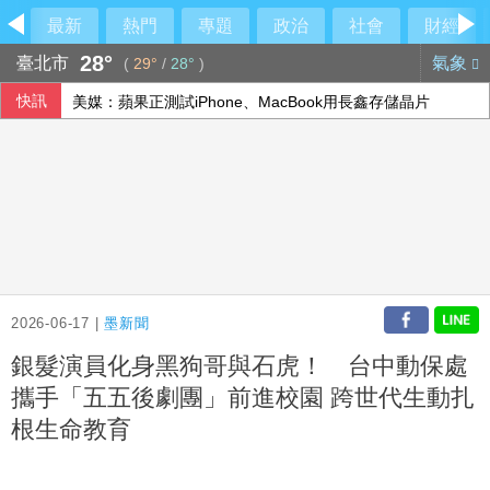
最新
熱門
專題
政治
社會
財經
28°
臺北市
氣象
(
29°
/
28°
)
快訊
美媒：蘋果正測試iPhone、MacBook用長鑫存儲晶片
2026-06-17 |
墨新聞
銀髮演員化身黑狗哥與石虎！ 台中動保處
攜手「五五後劇團」前進校園 跨世代生動扎
根生命教育