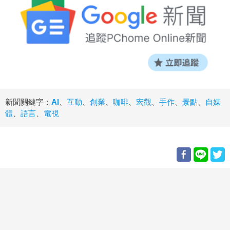
新聞關鍵字：
AI
、
互動
、
創業
、
咖啡
、
宏觀
、
手作
、
景點
、
自媒
體
、
語言
、
電視