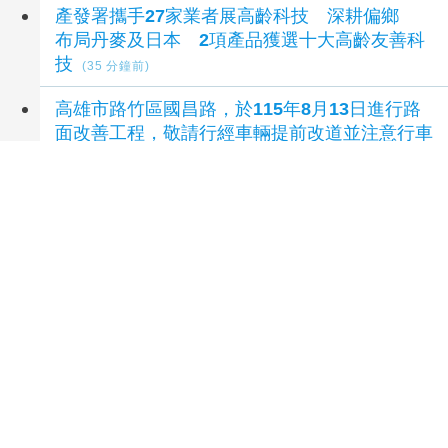
產發署攜手27家業者展高齡科技 深耕偏鄉
布局丹麥及日本 2項產品獲選十大高齡友善科
技
(35 分鐘前)
高雄市路竹區國昌路，於115年8月13日進行路
面改善工程，敬請行經車輛提前改道並注意行車
安全
(37 分鐘前)
嘉市重拳整頓交通 嚴抓違停、酒駕15項違
規、人行道改善同步推
(51 分鐘前)
本府115年度第1批代為標售地籍清理未能釐清
權屬土地開標結果
(1 小時前)
延伸閱讀
老爺式旅行探索台灣聲景 北管演奏、DJ打
碟、卑南古謠9路線登場
21 分鐘前