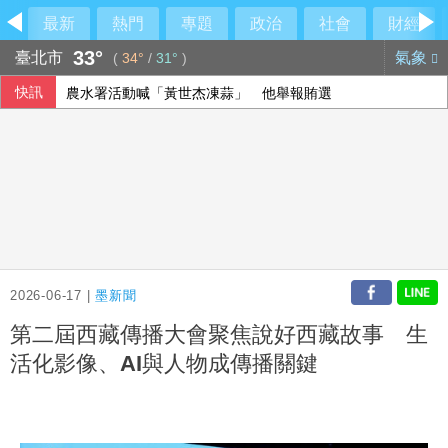
最新
熱門
專題
政治
社會
財經
33°
臺北市
氣象
(
34°
/
31°
)
快訊
農水署活動喊「黃世杰凍蒜」 他舉報賄選
石崇良、姜至剛真請辭？莊瑞雄一句震撼回應
烏克蘭無人機攻擊俄電商野莓倉庫 距邊境逾2000公里
颱風白海豚逼近 台電動員7215人投入防颱準備
2026-06-17 |
墨新聞
第二屆西藏傳播大會聚焦說好西藏故事 生
活化影像、AI與人物成傳播關鍵