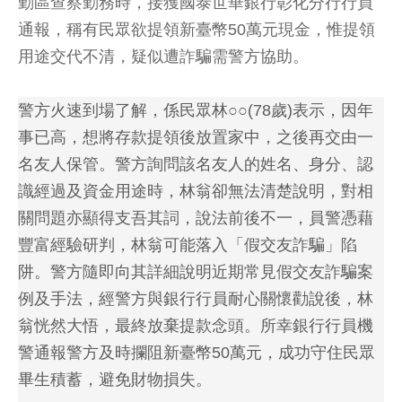
勤區查察勤務時，接獲國泰世華銀行彰化分行行員
通報，稱有民眾欲提領新臺幣50萬元現金，惟提領
用途交代不清，疑似遭詐騙需警方協助。
警方火速到場了解，係民眾林○○(78歲)表示，因年
事已高，想將存款提領後放置家中，之後再交由一
名友人保管。警方詢問該名友人的姓名、身分、認
識經過及資金用途時，林翁卻無法清楚說明，對相
關問題亦顯得支吾其詞，說法前後不一，員警憑藉
豐富經驗研判，林翁可能落入「假交友詐騙」陷
阱。警方隨即向其詳細說明近期常見假交友詐騙案
例及手法，經警方與銀行行員耐心關懷勸說後，林
翁恍然大悟，最終放棄提款念頭。所幸銀行行員機
警通報警方及時攔阻新臺幣50萬元，成功守住民眾
畢生積蓄，避免財物損失。