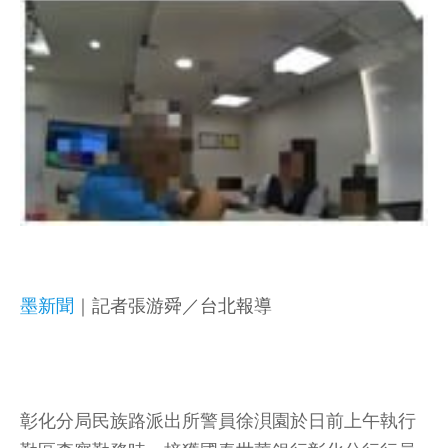
墨新聞
｜記者張游舜／台北報導
彰化分局民族路派出所警員徐浿園於日前上午執行