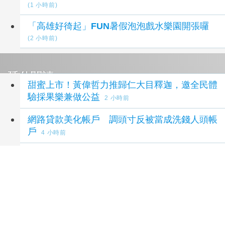
(1 小時前)
「高雄好徛起」FUN暑假泡泡戲水樂園開張囉
(2 小時前)
延伸閱讀
甜蜜上市！黃偉哲力推歸仁大目釋迦，邀全民體
驗採果樂兼做公益
2 小時前
網路貸款美化帳戶 調頭寸反被當成洗錢人頭帳
戶
4 小時前
歡慶父親節結合反賄反詐資訊 臺東縣府與地檢
署深入馬當部落宣導
5 小時前
平鎮警暑期反犯罪宣導結合科技跳格子 帶領青
少年「跳」過犯罪陷阱
7 小時前
IG臉書「保證核貸」藏陷阱 女子誤信「帳戶美