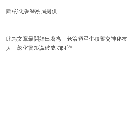
圖/彰化縣警察局提供
此篇文章最開始出處為：
老翁領畢生積蓄交神秘友
人 彰化警銀識破成功阻詐