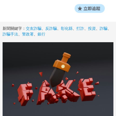
新聞關鍵字：
交友詐騙
、
反詐騙
、
彰化縣
、
打詐
、
投資
、
詐騙
、
詐騙手法
、
警政署
、
銀行