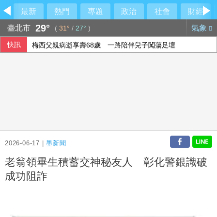
最新
熱門
專題
政治
社會
財經
29°
臺北市
氣象
(
31°
/
27°
)
快訊
梅西父親病逝享壽68歲 一路陪伴兒子闖蕩足壇
2026-06-17 |
墨新聞
老翁領畢生積蓄交神秘友人 彰化警銀識破
成功阻詐