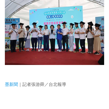
墨新聞
｜記者張游舜／台北報導