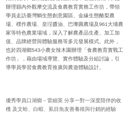
辦理縣內外觀摩交流及食農教育實務工作坊，帶領
學員走訪臺灣鯛生態創意園區、金緣生態酪梨農
場、樸作農場、皇珵醬油、巴瓈圓農場及961大埔農
家等特色農業場域，深入了解農產品生產、加工加
值、品牌經營與體驗服務等多元發展模式。此外，
也於四湖鄉543小農女辣木園辦理「食農教育實戰工
作坊」，藉由場域導覽、實作體驗及分組討論，引
導學員學習食農教育推廣與農遊體驗設計。
優秀學員口湖鄉－雷細英 分享一對一深度陪伴的收
穫 及文蛤、白蝦、虱目魚友善養殖與行銷的經驗