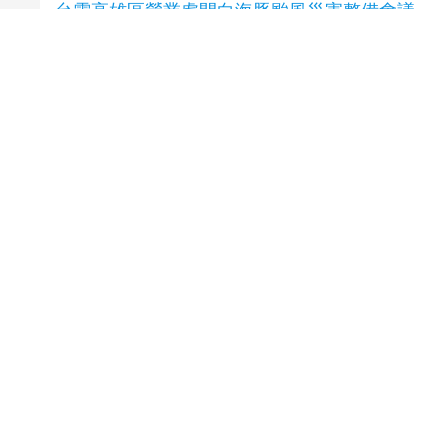
台電高雄區營業處開白海豚颱風災害整備會議
(5 小時前)
一生扛起一個家！彰化市56位模範父親獲表揚
(5 小時前)
「高雄好徛起」FUN暑假泡泡戲水樂園開張囉
(6 小時前)
延伸閱讀
颱風白海豚逼近！8／9颱風假一次看 連江縣
停班停課
7 小時前
西螺停電 民間吊車作業距高壓線路過近所致 台
電提醒：高壓電未接觸也會感電
10 小時前
食藥署公布雲縣羊隻檢驗結果 縣府持續追查戴
奧辛污染源
10 小時前