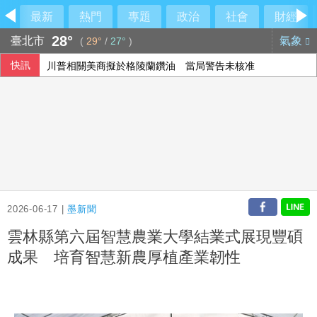
最新
熱門
專題
政治
社會
財經
28°
臺北市
氣象
(
29°
/
27°
)
快訊
川普相關美商擬於格陵蘭鑽油 當局警告未核准
2026-06-17 |
墨新聞
雲林縣第六屆智慧農業大學結業式展現豐碩
成果 培育智慧新農厚植產業韌性