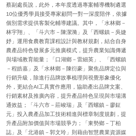
蔡副處長說，此外，本年度透過專案輔導機制遴選
10位優秀學員接受專家顧問一對一深度陪伴，依據
個別需求提供客製化輔導建議。其中，「水林鄉－
林宇翔」、「斗六市－陳潔漪」及「西螺鎮－吳婕
妤」運用食農教育課程設計與教材規劃，結合自身
農產品特色發展多元推廣模式，提升農業知識傳遞
與場域教育能量；「口湖鄉－雷細英」、「西螺鎮
－程皓嘉」及「水林鄉－陳衍豪」聚焦品牌定位與
行銷升級，除進行品牌故事梳理與視覺形象優化
外，更結合AI工具實作應用，協助產出品牌文案、
行銷素材及推廣內容，提升產品特色呈現與市場溝
通效益；「斗六市－莊峻瑞」及「西螺鎮－廖鉦
元」投入農產品加工技術精進與標章制度規劃，提
升產品附加價值與市場競爭力；「東勢鄉－丁柏
誌」及「北港鎮－郭文玲」則藉由智慧農業資源媒