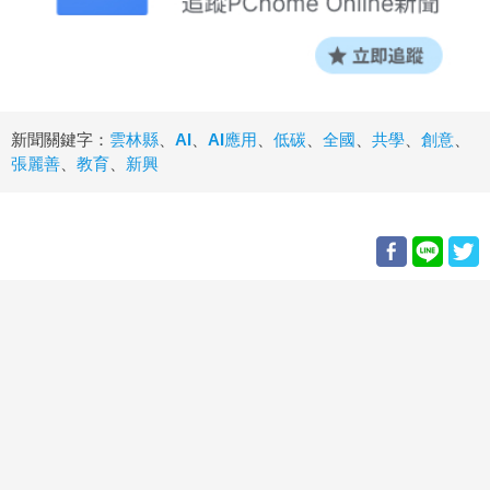
新聞關鍵字：
雲林縣
、
AI
、
AI應用
、
低碳
、
全國
、
共學
、
創意
、
張麗善
、
教育
、
新興