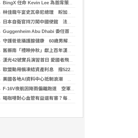
BingX 任命 Kevin Lee 為首席策略長，加速推進多資產、以用戶為核心的發展願景
林佳龍午宴史瓦帝尼總理 盼加強各領域雙邊合作
日本自衛官持刀闖中國使館 法庭上稱促中國改變外交
Guggenheim Abu Dhabi 委任首任館長
守護爸爸攝護腺健康 60歲男解尿異常 靠PHI檢測及早揪出攝護腺癌
舊振南「禮映仲秋」獻上百年漢餅心意 百日紅豆入餡經典蛋黃酥、噶瑪蘭聯名月餅、獨特人氣款必嚐
漢光42號實兵演習首日 愛國者飛彈車高雄罕見現蹤
歐盟動用俄凍結資產利息 撥522億元援助烏克蘭
美國各地AI資料中心抵制浪潮 川普指控北京煽動
F-16V夜航因降雨偏離跑道 空軍：人員安全飛機輕損
喝咖啡對心血管有益還有害？每日可以喝幾杯咖啡？美心臟協會一次解答