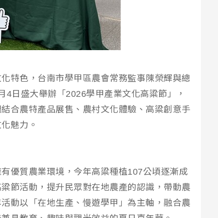
文化特色，台南市學甲區農會常務監事陳榮輝與總
月4日盛大舉辦「2026學甲產業文化高粱節」，
調結合農特產品展售、農村文化體驗、高粱創意手
文化魅力。
有優質農業環境，今年高粱種植107公頃逐漸成
高粱節活動，提升民眾對在地農產的認識，帶動農
年活動以「在地生產、慢遊學甲」為主軸，融合農