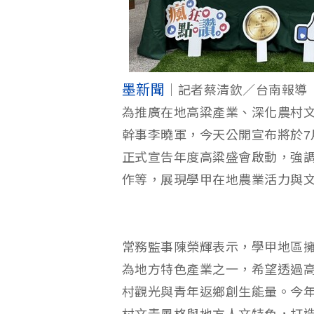
墨新聞
｜記者蔡清欽／台南報導
為推廣在地高粱產業、深化農村
幹事李曉軍，今天公開宣布將於7
正式宣告年度高粱盛會啟動，強
作等，展現學甲在地農業活力與
常務監事陳榮輝表示，學甲地區擁
為地方特色產業之一，希望透過
村觀光與青年返鄉創生能量。今