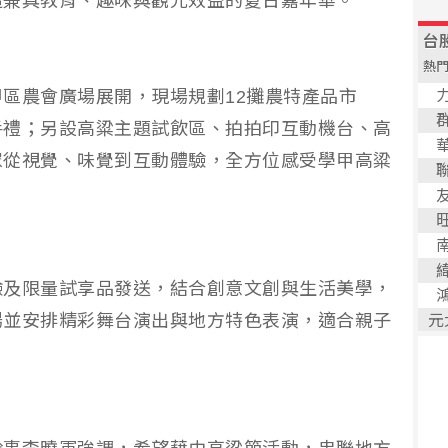
造兼具教育、趣味與觀光效益的夏日嘉年華。
區農會廣場展開，現場規劃12攤農特產品市
手禮；另設高粱主題試飲區、拍拍印互動機台、高
眾從視覺、味覺到互動體驗，全方位感受學甲高粱
驗及限量試享品發送，結合創意文創與生活美學，
場並安排精彩舞台演出與地方特色表演，適合親子