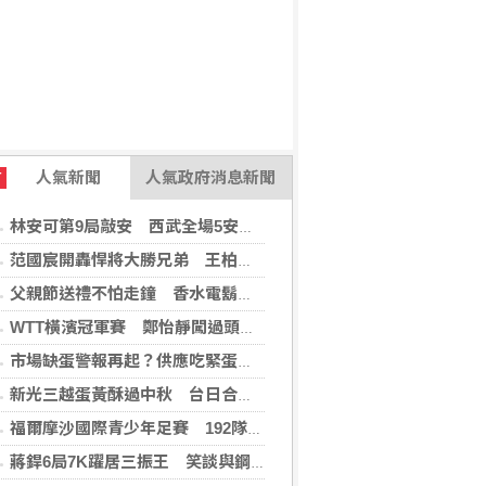
人氣新聞
人氣政府消息新聞
T
林安可第9局敲安 西武全場5安遭羅德完封
范國宸開轟悍將大勝兄弟 王柏融再見安雄鷹擒猿
父親節送禮不怕走鐘 香水電鬍刀千年不敗
WTT橫濱冠軍賽 鄭怡靜闖過頭關晉女單16強
市場缺蛋警報再起？供應吃緊蛋價蠢蠢欲動
新光三越蛋黃酥過中秋 台日合作開發話題新品
福爾摩沙國際青少年足賽 192隊參賽規模創新高
蔣銲6局7K躍居三振王 笑談與鋼龍良性競爭