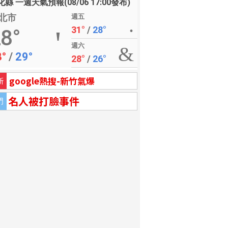
縣 一週天氣預報(08/06 17:00發布)
北市
週五
31°
/
28°
8°
週六
8°
/
29°
28°
/
26°
google熱搜-新竹氣爆
新
名人被打臉事件
門