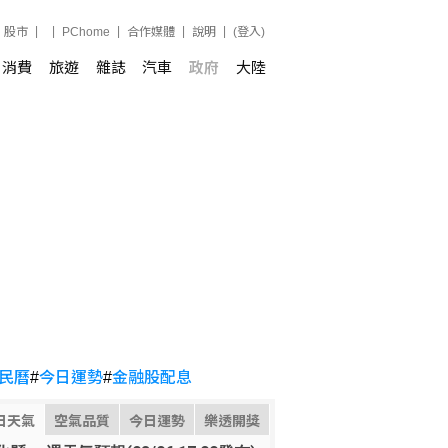
股市
PChome
合作媒體
說明
(登入)
消費
旅遊
雜誌
汽車
政府
大陸
民曆
#
今日運勢
#
金融股配息
日天氣
空氣品質
今日運勢
樂透開獎