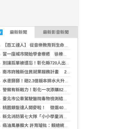
最新
新聞
最新影音新聞
W
【百工達人】 從音樂教育到生命陪伴 黛玉老師以生命經驗打造共學平台
當一座城市開始學會療癒 徐榛蔚打造的不只是花蓮，而是未來城市的新典範
別讓孤單被遺忘！彰化縣720人出動尋找獨居長者
南市府推新住民就業服務計畫 29日辦理講座暨職場參訪
水患掰掰！砸2.3億板本排水大升級拚117年完工
警察有新戰力！彰化一次添購82輛警車機車
臺北市公車駕駛醫院毒物檢測結果陰性 市府秉持勿枉勿縱速查釐清
桃園銀髮達人開麥啦！ 徵選40位達人進社區
新北消防第七大隊「小小學童消防夏令營」 深耕消防防災及自救觀念
癌油風暴擴大 許育璿批：賴總統該拼食安不是拼政治