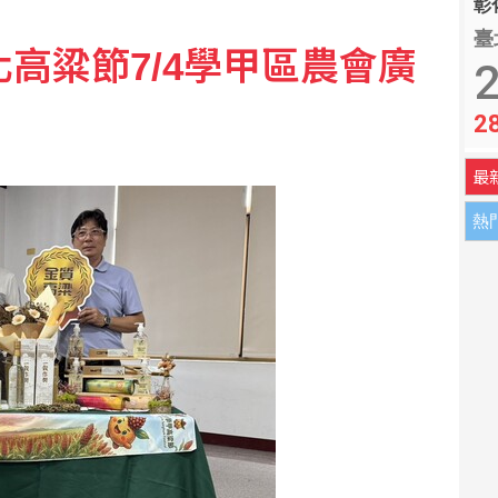
彰化
臺
化高粱節7/4學甲區農會廣
者社群審查 納入外國記者
2
2
最
熱