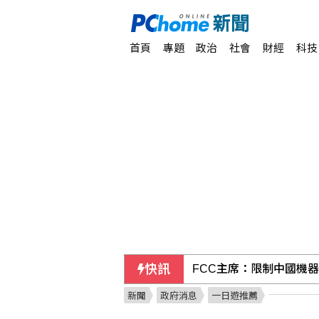
首頁
專題
政治
社會
財經
科技
快訊
FCC主席：限制中國機
新聞
政府消息
一日遊推薦
西班牙飛地移民危機 官