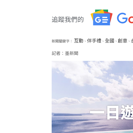
互動
伴手禮
全國
創意
新聞關鍵字：
、
、
、
、
記者：墨新聞
一日