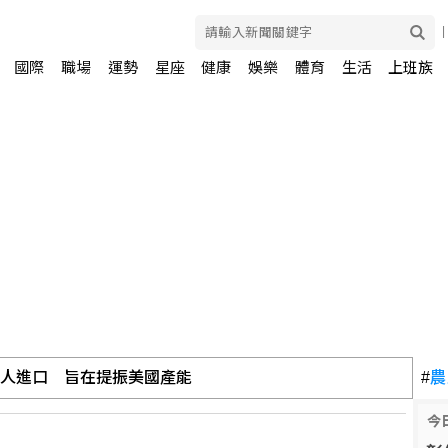
國際
職場
運勢
星座
健康
娛樂
體育
生活
上班族
器人進口 旨在提振美國產能
#
農
今
員促歐盟用籌碼確保摩洛哥配合