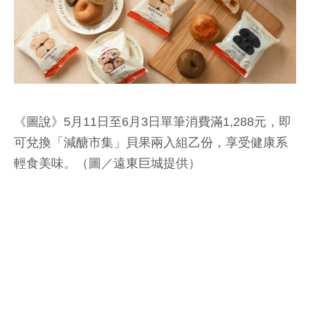
《圖說》5月11日至6月3日單筆消費滿1,288元，即
可兌換「減醣市集」貝果兩入組乙份，享受健康系
輕食美味。（圖／遠東巨城提供）