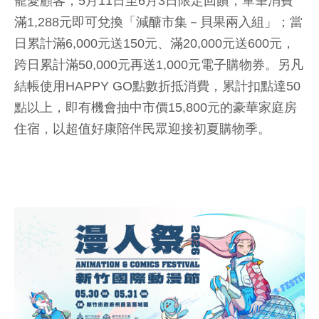
寵愛顧客，5月11日至6月3日限定回饋，單筆消費
滿1,288元即可兌換「減醣市集－貝果兩入組」；當
日累計滿6,000元送150元、滿20,000元送600元，
跨日累計滿50,000元再送1,000元電子購物券。另凡
結帳使用HAPPY GO點數折抵消費，累計扣點達50
點以上，即有機會抽中市價15,800元的豪華家庭房
住宿，以超值好康陪伴民眾迎接初夏購物季。