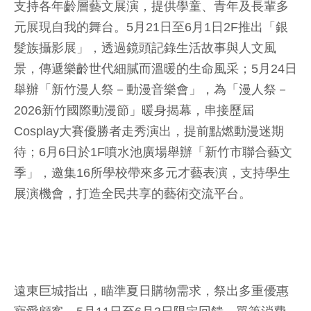
支持各年齡層藝文展演，提供學童、青年及長輩多
元展現自我的舞台。5月21日至6月1日2F推出「銀
髮族攝影展」，透過鏡頭記錄生活故事與人文風
景，傳遞樂齡世代細膩而溫暖的生命風采；5月24日
舉辦「新竹漫人祭－動漫音樂會」，為「漫人祭－
2026新竹國際動漫節」暖身揭幕，串接歷屆
Cosplay大賽優勝者走秀演出，提前點燃動漫迷期
待；6月6日於1F噴水池廣場舉辦「新竹市聯合藝文
季」，邀集16所學校帶來多元才藝表演，支持學生
展演機會，打造全民共享的藝術交流平台。
遠東巨城指出，瞄準夏日購物需求，祭出多重優惠