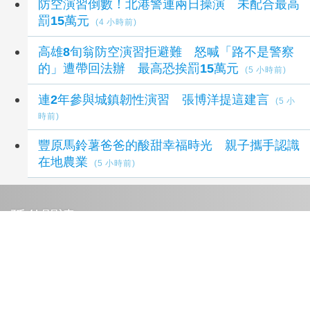
防空演習倒數！北港警連兩日操演 未配合最高
罰15萬元
(4 小時前)
高雄8旬翁防空演習拒避難 怒喊「路不是警察
的」遭帶回法辦 最高恐挨罰15萬元
(5 小時前)
連2年參與城鎮韌性演習 張博洋提這建言
(5 小
時前)
豐原馬鈴薯爸爸的酸甜幸福時光 親子攜手認識
在地農業
(5 小時前)
延伸閱讀
美國地熱市場升溫 外國渦輪機業者加速布局
10
小時前
台韓出口首度超越日本 AI半導體需求成關鍵推
手
11 小時前