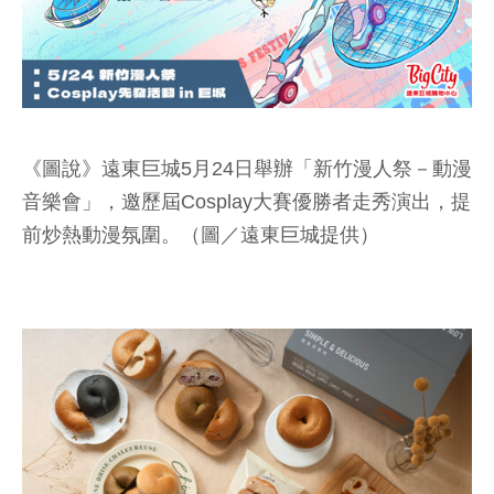
《圖說》遠東巨城5月24日舉辦「新竹漫人祭－動漫
音樂會」，邀歷屆Cosplay大賽優勝者走秀演出，提
前炒熱動漫氛圍。（圖／遠東巨城提供）