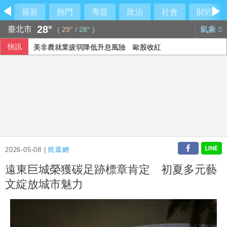
最新
熱門
專題
政治
社會
財經
28°
臺北市
氣象
(
29°
/
28°
)
快訊
美非農就業疲弱降低升息風險 歐股收紅
2026-05-08 |
民眾網
遠東巨城榮獲碳足跡標章肯定 初夏多元藝
文綻放城市魅力