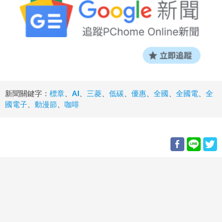
新聞關鍵字：
標章
、
AI
、
三菱
、
低碳
、
優惠
、
全國
、
全國電
、
全
國電子
、
動漫節
、
咖啡