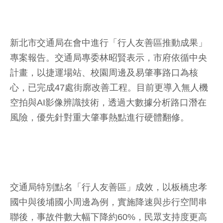
新北市交通局在會中進行「行人友善區推動成果」
專案報告。交通局專委林昭賢表示，市府依循中央
計畫，以捷運場站、校園周邊及易肇事路口為核
心，已完成47處街廓改善工程。目前更導入無人機
空拍與AI影像辨識技術，透過大數據分析路口潛在
風險，優先針對重大肇事熱點進行硬體翻修。
交通局特別點名「行人友善區」成效，以板橋忠孝
國中與後埔國小周邊為例，實施降速與步行空間串
聯後，事故件數大幅下降約60%，民眾支持度更高