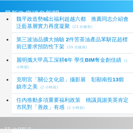
最新政府消息新聞
魏平政造勢喊出福利超越六都 推薦同志介紹會
泛藍基層實力再度凝聚
(23 分鐘前)
第三波油品擴大抽驗 2件苦茶油產品苯駢芘超標
前已要求預防性下架
(59 分鐘前)
麗明攜大甲高工深耕6年 學生BIM奪金創佳績
(1
小時前)
克明宮「關公文化節」攝影展 彰顯南投13鄉
鎮市之美
(2 小時前)
任內推動多項重要福利政策 桃議員謝美英肯定
市民對「善政」有感
(2 小時前)
延伸閱讀