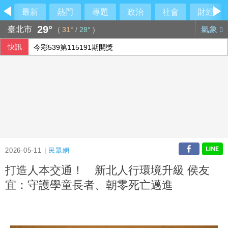
最新
熱門
專題
政治
社會
財經
29°
臺北市
氣象
(
31°
/
28°
)
快訊
今彩539第115191期開獎
宏碁發現兆基內部管理缺失 辭任董事長撤出經營層
台師赴中任教遭拘2個月 羅文嘉示警：國人須評估兩岸法治
慈濟遭詐綠營「見獵心喜」？ 藍營：別想將陳時中捧回神壇
2026-05-11 |
民眾網
打造人本交通！ 新北人行環境升級 侯友
宜：守護學童長者、朝零死亡邁進