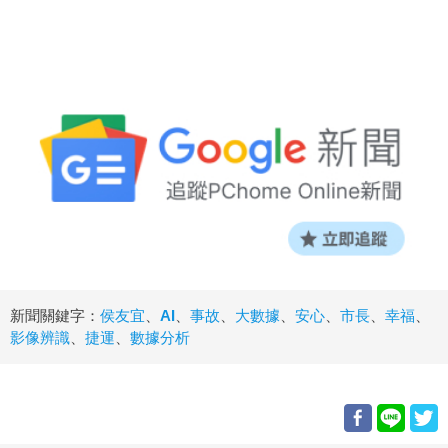
新聞關鍵字：
侯友宜
、
AI
、
事故
、
大數據
、
安心
、
市長
、
幸福
、
影像辨識
、
捷運
、
數據分析