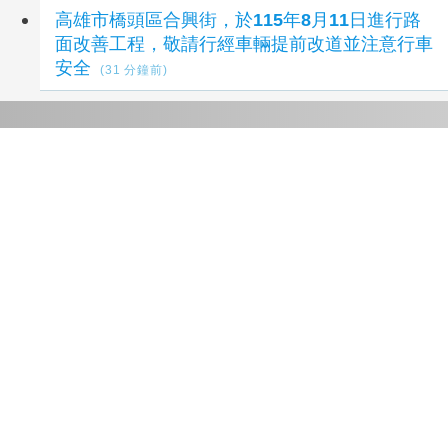
高雄市橋頭區合興街，於115年8月11日進行路
面改善工程，敬請行經車輛提前改道並注意行車
安全
(31 分鐘前)
延伸閱讀
「2026 Taipei AI+ Startup Pitch Contest」 6
強出爐 17國76組新創報名創新高
8 分鐘前
社工魂入房仲業 信義房屋：同理心贏得信任
17 分鐘前
AI兩分鐘完成認知篩檢 台加智慧醫療合作邁新
里程
25 分鐘前
體驗消防文化趣 竹市消防博物館1樓開館邀市
民走進市定古蹟
28 分鐘前
分科志願倒數！TutorABC推大學生英文先修專