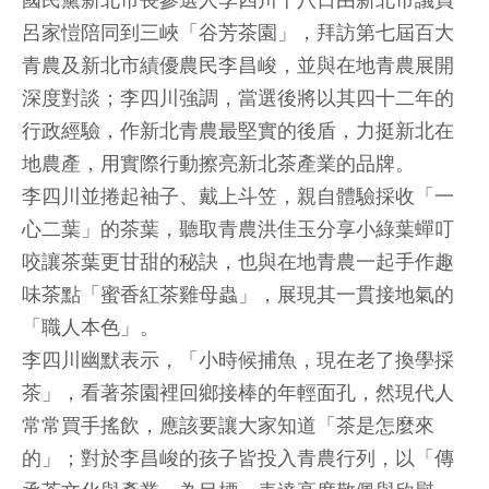
國民黨新北市長參選人李四川十八日由新北市議員
呂家愷陪同到三峽「谷芳茶園」，拜訪第七屆百大
青農及新北市績優農民李昌峻，並與在地青農展開
深度對談；李四川強調，當選後將以其四十二年的
行政經驗，作新北青農最堅實的後盾，力挺新北在
地農產，用實際行動擦亮新北茶產業的品牌。
李四川並捲起袖子、戴上斗笠，親自體驗採收「一
心二葉」的茶葉，聽取青農洪佳玉分享小綠葉蟬叮
咬讓茶葉更甘甜的秘訣，也與在地青農一起手作趣
味茶點「蜜香紅茶雞母蟲」，展現其一貫接地氣的
「職人本色」。
李四川幽默表示，「小時候捕魚，現在老了換學採
茶」，看著茶園裡回鄉接棒的年輕面孔，然現代人
常常買手搖飲，應該要讓大家知道「茶是怎麼來
的」；對於李昌峻的孩子皆投入青農行列，以「傳