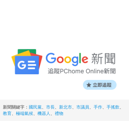
新聞關鍵字：
國民黨
、
市長
、
新北市
、
市議員
、
手作
、
手搖飲
、
教育
、
極端氣候
、
機器人
、
禮物