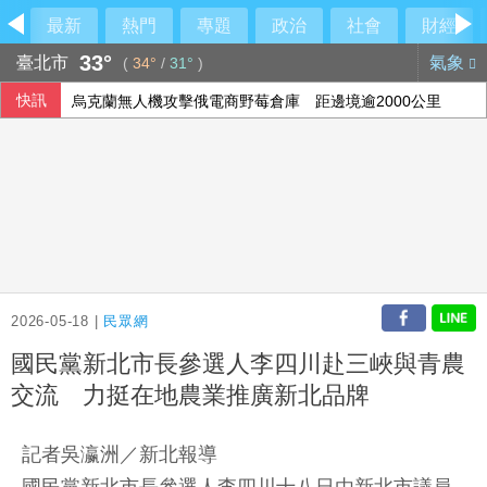
最新
熱門
專題
政治
社會
財經
33°
臺北市
氣象
(
34°
/
31°
)
快訊
烏克蘭無人機攻擊俄電商野莓倉庫 距邊境逾2000公里
台股開高走低跌170點 台積電漲5元尾盤翻紅收2370元
日本試射戰斧飛彈 中國國防部：高度警惕
新台幣貶2.7分 收32.288元
2026-05-18 |
民眾網
國民黨新北市長參選人李四川赴三峽與青農
交流 力挺在地農業推廣新北品牌
記者吳瀛洲／新北報導