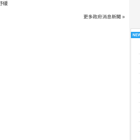
舒緩
更多政府消息新聞 »
NE