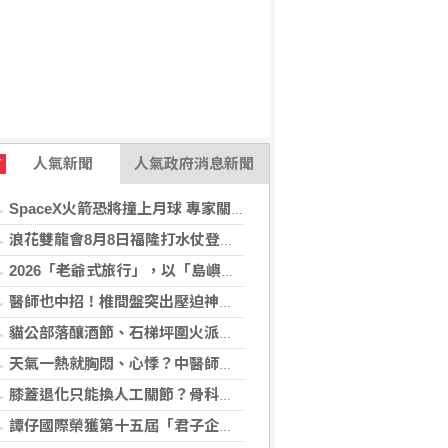
人氣新聞
人氣政府消息新聞
T
SpaceX火箭恐將撞上月球 專家關注衝擊後果
浪花雙龍會8月8日福隆打水仗登場 尚有免費名額快報名，還可抽住宿券！
2026「老爺式旅行」，以「島嶼的弦外之音」為題 帶旅人開箱歌劇院後台、探訪地下舞廳年代及體驗民歌
醫師也中招！椎間盤突出壓迫神經 微創內視鏡手術助重返正常生活
貓公部落釀酒節、石梯坪圍火派對 分別在中秋與國慶連假登場
天氣一熱就胸悶、心悸？中醫師提醒：高溫讓心臟負擔大增，別輕忽身體警訊
膝蓋退化只能換人工關節？骨科醫師解析「退化性關節炎」治療評估
譚仔國際榮獲第十五屆「君子企業獎」 卓越ESG及營商表現備受肯定