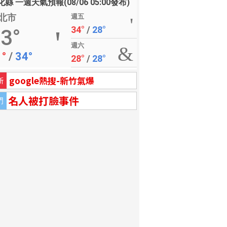
縣 一週天氣預報(08/06 05:00發布)
北市
週五
34°
/
28°
3°
週六
1°
/
34°
28°
/
28°
google熱搜-新竹氣爆
新
名人被打臉事件
門