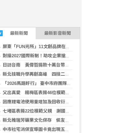
最新
新聞
最新影音新聞
W
屏東「FUN光所」11文創品牌在文博會亮相
對接2027國際新制！助攻企業搶攻全球航太商機 高市府攜手PRI辦NADCAP化學製程培訓
日訪台南 黃偉哲捐款十萬台幣援助熊本震災
新北技職升學再創高峰 四技二專登記分發錄取率創新高
「2026馬路好行」 臺中市府團隊勇奪10項大獎
父出真愛 楊梅區表揚46位模範父親
因應鋰電池使用量增加及回收衍生之火災風險 桃市府修正《桃園市火災預防自治條例》
七堵區表揚22位模範父親 謝國樑感謝父愛奉獻打造幸福有愛城市
新北推瑞芳礦業文化保存 侯友宜：打造山海觀光新品牌
中市社宅消保宣導圖卡竟出現五星國徽 都發局坦承審查疏失已緊急下架