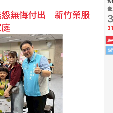
彰化
臺
無怨無悔付出 新竹榮服
水質乾淨怕感染
3
家庭
3
高雄市政府籲有心人停止抹黑
最
熱