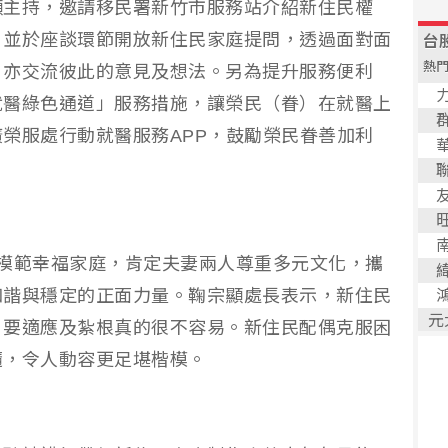
顯主持，邀請移民署新竹市服務站介紹新住民權
。並於座談環節開放新住民家庭提問，透過面對面
，亦交流彼此的意見及想法。另為提升服務便利
就醫綠色通道」服務措施，讓榮民（眷）在就醫上
榮服處行動就醫服務APP，鼓勵榮民眷善加利
。
模範幸福家庭，肯定夫妻兩人尊重多元文化，攜
和諧與穩定的正面力量。鞠宗顯處長表示，新住民
，要適應及紮根真的很不容易。新住民配偶克服困
隨，令人動容更足堪楷模。