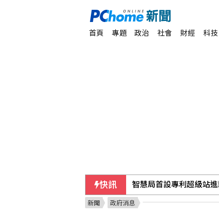
首頁
專題
政治
社會
財經
科技
快訊
智慧局首設專利超級站進
新聞
政府消息
北韓疑朝日本海射彈道飛