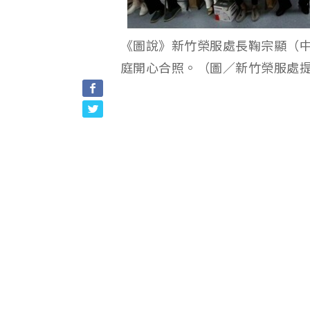
《圖說》新竹榮服處長鞠宗顯（
庭開心合照。（圖／新竹榮服處