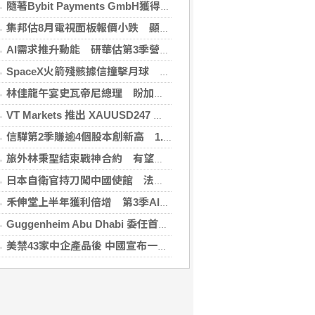
隨著Bybit Payments GmbH獲得電子貨幣機構牌照，Bybit.eu進一步拓展其在歐洲的業務布局
集邦估8月電視面板報價小跌 顯示器及NB面板持平
AI需求推升動能 研華估第3季營收雙增、毛利率持穩
SpaceX火箭殘骸據信撞擊月球 無即時畫面暫難確認
林佳龍午宴史瓦帝尼總理 盼加強各領域雙邊合作
VT Markets 推出 XAUUSD247 重新定義黃金交易時間
信驊第2季賺逾4個股本創新高 1.87億元參與M31私募
旅外林秉聖結束戰神合約 有望加盟PLG洋基工程
日本自衛官持刀闖中國使館 法庭上稱促中國改變外交
禾伸堂上半年獲利倍增 第3季AI用MLCC需求看旺
Guggenheim Abu Dhabi 委任首任館長
美禁43家中企產品後 中國宣布一連串反制措施