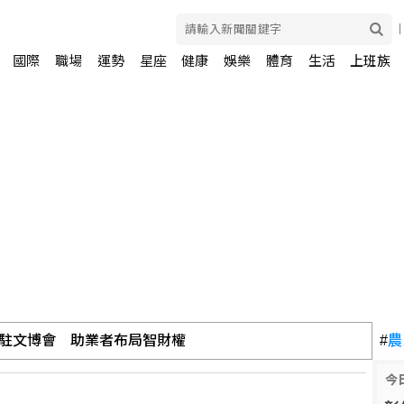
國際
職場
運勢
星座
健康
娛樂
體育
生活
上班族
駐文博會 助業者布局智財權
#
農
今
彈 日防衛省：今年第6次