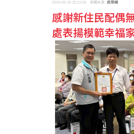
2026-05-20 20:22:00 新聞來源 :
民眾網
感謝新住民配偶
禾浩辰新劇遭水刑 要求
處表揚模範幸福
藍指控台糖「綠友友」 