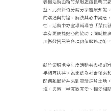
表揚活動由新竹榮服處處長鞠宗
益、北榮新竹分院分享醫療知識
的溝通與討論，解決其心中疑惑
性，活動中亦宣導輔導會「榮民
享有更便捷貼心的協助；同時推廣
用衛教資訊等各項數位服務功能
新竹榮服處今年度活動共表揚6對
手相互扶持，為家庭為社會帶來
配偶離鄉背井來到臺灣這片土地
境，與另一半互敬互愛、相愛相