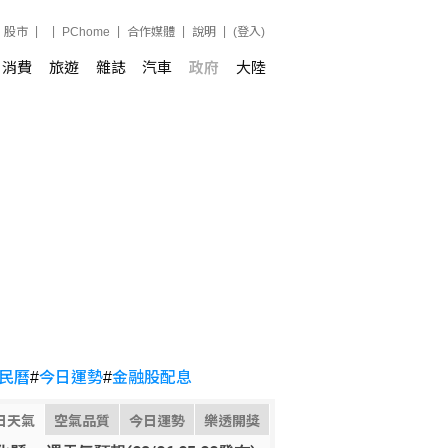
股市
PChome
合作媒體
說明
(登入)
消費
旅遊
雜誌
汽車
政府
大陸
民曆
#
今日運勢
#
金融股配息
日天氣
空氣品質
今日運勢
樂透開獎