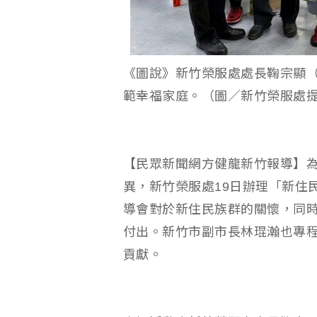
《圖說》新竹榮服處處長鞠宗顯（
範幸福家庭。（圖／新竹榮服處
【民眾新聞網方健龍新竹報導】
異，新竹榮服處19日辦理「新住
導會對於新住民族群的關懷，同
付出。新竹市副市長林琨瀚也專
貢獻。