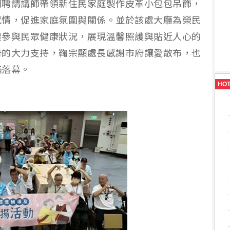
別聘請講師帶領新住民家庭製作皮革小包包吊飾，
感情，促進家庭氛圍與關係。並於該處大廳為榮民
懷參與民眾健康狀況，展現溫馨照護與貼近人心的
府的大力支持，鞠宗顯處長感謝市府讓愛散布，也
滿落幕。
HO