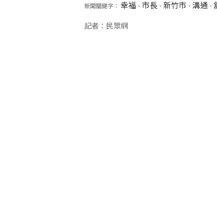
幸福
市長
新竹市
溝通
新聞關鍵字：
、
、
、
、
記者：民眾網