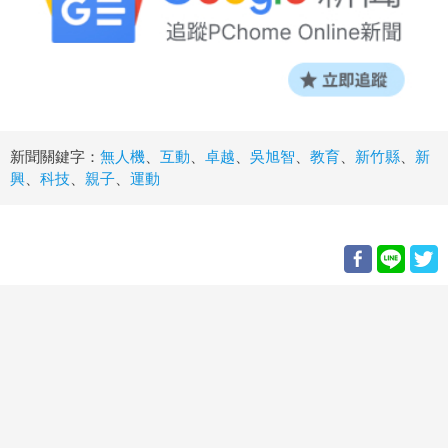
新聞關鍵字：
無人機
、
互動
、
卓越
、
吳旭智
、
教育
、
新竹縣
、
新
興
、
科技
、
親子
、
運動