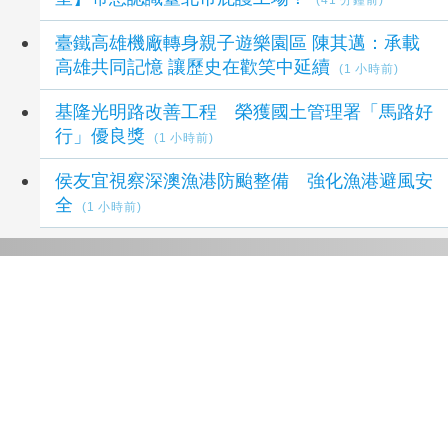
(41 分鐘前)
臺鐵高雄機廠轉身親子遊樂園區 陳其邁：承載
高雄共同記憶 讓歷史在歡笑中延續
(1 小時前)
基隆光明路改善工程 榮獲國土管理署「馬路好
行」優良獎
(1 小時前)
侯友宜視察深澳漁港防颱整備 強化漁港避風安
全
(1 小時前)
延伸閱讀
校園電子煙暴增逾七倍！議員轟南市府反毒宣導
淪為紙上談兵
28 分鐘前
桃警少年隊創新犯罪預防宣導 首辦脫口秀活動
百名學子搶報名
2 小時前
土地銀行與金融同業結盟「 人工智慧實驗