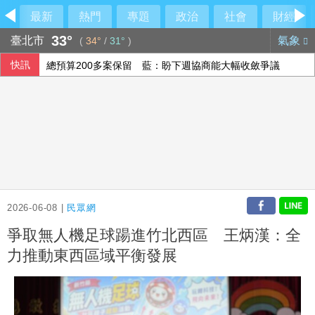
最新
熱門
專題
政治
社會
財經
33°
臺北市
氣象
(
34°
/
31°
)
快訊
總預算200多案保留 藍：盼下週協商能大幅收斂爭議
父親節重生！他確診第四期胰臟癌 歷經16個月治療病況穩定
南澳住宅全面燃燒2童自行逃生 消防救出受困黑狗
地震衝擊九州觀光 熊本旅宿業4天損失1.8億元
2026-06-08 |
民眾網
爭取無人機足球踼進竹北西區 王炳漢：全
力推動東西區域平衡發展