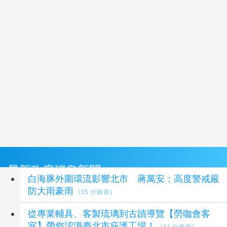
最新政府消息新聞
白海豚外圍環流影響北市 蔣萬安：高度警戒嚴
防大雨豪雨
(35 分鐘前)
從專業輔具、客製琉璃到古蹟導覽【勞咖會客
室】帶您認識臺北市庇護工場！