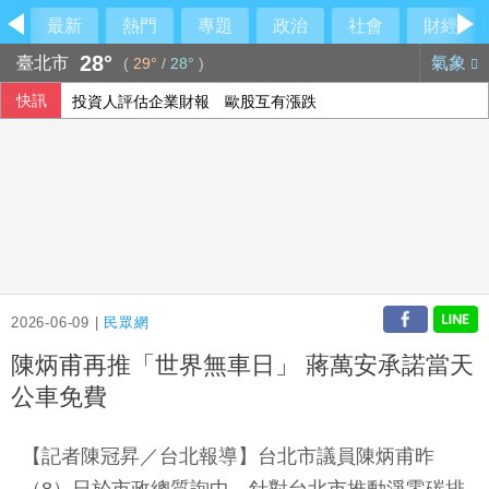
最新
熱門
專題
政治
社會
財經
28°
臺北市
氣象
(
29°
/
28°
)
快訊
投資人評估企業財報 歐股互有漲跌
阿波羅2475億收購廉航 擊退對手入主易捷航空
2026-06-09 |
民眾網
陳炳甫再推「世界無車日」 蔣萬安承諾當天
公車免費
【記者陳冠昇／台北報導】台北市議員陳炳甫昨