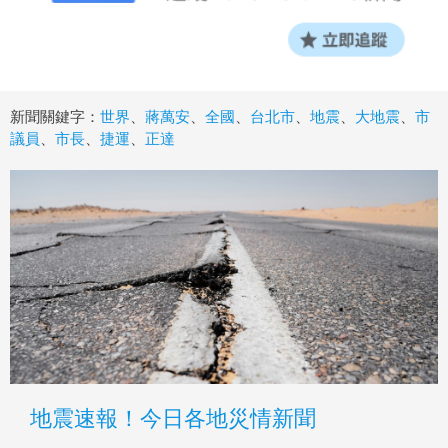
新聞關鍵字：
世界
、
蔣萬安
、
全國
、
台北市
、
地震
、
大地震
、
市
議員
、
市長
、
捷運
、
正達
地震速報！今日各地災情新聞