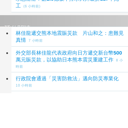
工
(6 小時前)
延伸閱讀
林佳龍遞交熊本地震賑災款 片山和之：患難見
真情
7 小時前
外交部長林佳龍代表政府向日方遞交新台幣500
萬元賑災款，以協助日本熊本震災重建工作
8 小
時前
行政院會通過「災害防救法」邁向防災專業化
10 小時前
《災害防救法》修法拍板增列海嘯、堰塞湖 各
機關須設「災防長」
11 小時前
行政院會通過「災害防救法」修正草案 邁向防
災專業化新里程碑
12 小時前