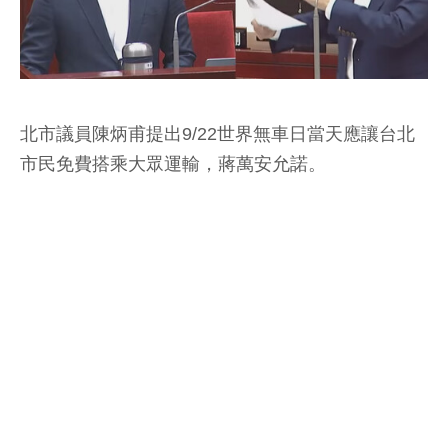
北市議員陳炳甫提出9/22世界無車日當天應讓台北
市民免費搭乘大眾運輸，蔣萬安允諾。