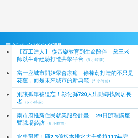
最新政府消息新聞
【百工達人】 從音樂教育到生命陪伴 黛玉老
師以生命經驗打造共學平台
(5 小時前)
當一座城市開始學會療癒 徐榛蔚打造的不只是
花蓮，而是未來城市的新典範
(5 小時前)
別讓孤單被遺忘！彰化縣720人出動尋找獨居長
者
(6 小時前)
南市府推新住民就業服務計畫 29日辦理講座
暨職場參訪
(6 小時前)
水患掰掰！砸2.3億板本排水大升級拚117年完