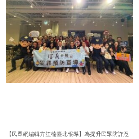
【民眾網編輯方笙楠臺北報導】為提升民眾防詐意