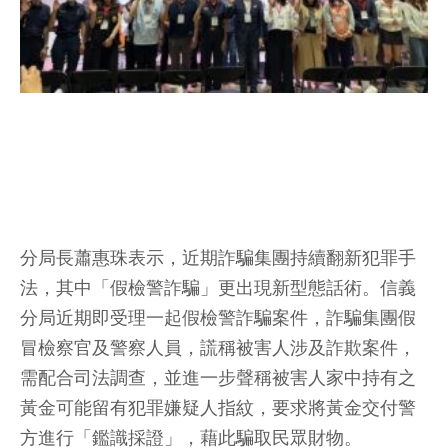
分局長蕭惠珠表示，近期詐騙集團持續翻新犯罪手
法，其中「假檢警詐騙」更出現新型態話術。信義
分局近期即受理一起假檢警詐騙案件，詐騙集團假
冒檢察官及警察人員，謊稱被害人涉及詐欺案件，
需配合司法調查，並進一步聲稱被害人家中持有之
黃金可能留有犯罪嫌疑人指紋，要求將黃金交付警
方進行「鑑識採證」，藉此騙取民眾財物。