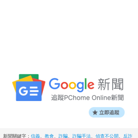
新聞關鍵字：
信義
、
教會
、
詐騙
、
詐騙手法
、
偵查不公開
、
反詐