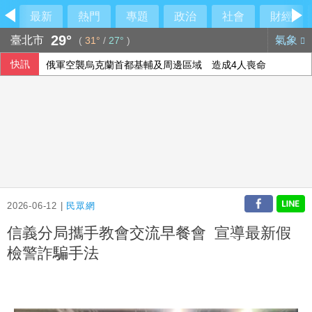
最新
熱門
專題
政治
社會
財經
29°
臺北市
氣象
(
31°
/
27°
)
快訊
俄軍空襲烏克蘭首都基輔及周邊區域 造成4人喪命
今彩539第115192期 頭獎1注中獎
備戰反封鎖！管碧玲赴左營驗證海巡平戰轉換
2026-06-12 |
民眾網
信義分局攜手教會交流早餐會 宣導最新假
檢警詐騙手法