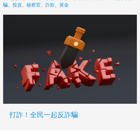
騙
、
投資
、
檢察官
、
詐欺
、
黃金
打詐！全民一起反詐騙