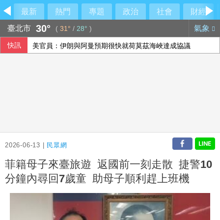
最新
熱門
專題
政治
社會
財經
30°
臺北市
氣象
(
31°
/
28°
)
快訊
美官員：伊朗與阿曼預期很快就荷莫茲海峽達成協議
市場衡量荷莫茲海峽談判和伊朗局勢 油價走高
2026-06-13 |
民眾網
菲籍母子來臺旅遊 返國前一刻走散 捷警10
分鐘內尋回7歲童 助母子順利趕上班機