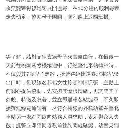
余奕龍獲報後迅速展開協尋，在10分鐘內順利尋獲
走失幼童，協助母子團圓，順利趕上返國班機。
經了解，該對菲律賓籍母子來臺自由行，在最後一
天前往桃園國際機場途中，行經臺北車站轉乘時，
不慎與其7歲兒子走散，捷警巡經捷運臺北車站M6
出口時，發現該名菲籍女性旅客神情慌張，主動上
前關心提供協助，先安撫其慌張情緒，再詢問其子
外貌、特徵及衣著，並立即通報各站協尋，不久即
接獲無線電通知有一名符合特徵的外籍幼童在臺北
車站另一處詢問處向站務人員求助，表示與家人失
散；捷警立即陪同母親前往詢問處確認，幼童見到