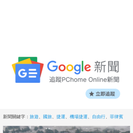
新聞關鍵字：
旅遊
、
國旅
、
捷運
、
機場捷運
、
自由行
、
菲律賓