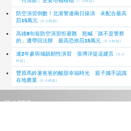
「付清節」更要培福積德
(7 小時前)
防空演習倒數！北港警連兩日操演 未配合最高
罰15萬元
(9 小時前)
高雄8旬翁防空演習拒避難 怒喊「路不是警察
的」遭帶回法辦 最高恐挨罰15萬元
(9 小時前)
連2年參與城鎮韌性演習 張博洋提這建言
(9 小
時前)
豐原馬鈴薯爸爸的酸甜幸福時光 親子攜手認識
在地農業
(9 小時前)
延伸閱讀
雲林縣政府上半年獲獎成果豐碩 透過核心管理
職能培訓煉就國際級治理實力
47 分鐘前
雲林監獄運用AI開展法治宣導 嚴守行政中立分