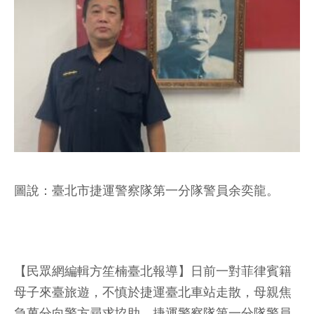
圖說：臺北市捷運警察隊第一分隊警員余奕龍。
【民眾網編輯方笙楠臺北報導】日前一對菲律賓籍
母子來臺旅遊，不慎於捷運臺北車站走散，母親焦
急萬分向警方尋求協助，捷運警察隊第一分隊警員