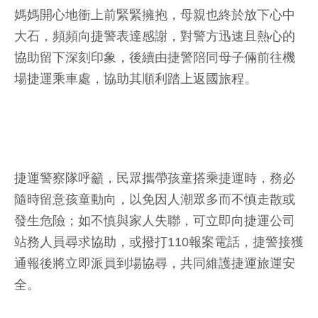
媽媽開心地衝上前緊緊擁抱，母親也終於放下心中
大石，頻頻向捷警表達感謝，對警方迅速且熱心的
協助留下深刻印象，後續由捷警陪同母子倆前往機
場捷運乘車處，協助其順利踏上返國旅程。
捷運警察隊呼籲，民眾攜帶孩童搭乘捷運時，務必
隨時留意孩童動向，以免因人潮眾多而不慎走散或
發生危險；如不慎與家人失聯，可立即向捷運公司
站務人員尋求協助，或撥打110報案電話，捷警接獲
通報後將立即派員到場協尋，共同維護捷運旅運安
全。