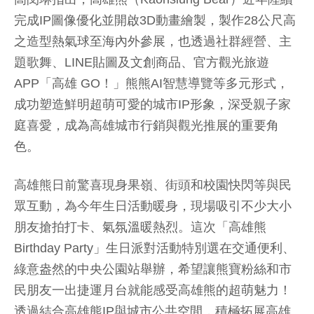
完成IP圖像優化並開啟3D動畫繪製，製作28公尺高
之造型熱氣球至海內外參展，也透過社群經營、主
題歌舞、LINE貼圖及文創商品、官方觀光旅遊
APP「高雄 GO！」熊熊AI智慧導覽等多元形式，
成功塑造鮮明超萌可愛的城市IP形象，深受親子家
庭喜愛，成為高雄城市行銷與觀光推展的重要角
色。
高雄熊日前驚喜現身果嶺、街頭和校園快閃等與民
眾互動，為今年生日活動暖身，現場吸引不少大小
朋友搶拍打卡、氣氛溫暖熱烈。這次「高雄熊
Birthday Party」生日派對活動特別選在交通便利、
綠意盎然的中央公園站舉辦，希望讓熊寶粉絲和市
民朋友一出捷運月台就能感受高雄熊的超萌魅力！
透過結合高雄熊IP與城市公共空間，積極拓展高雄