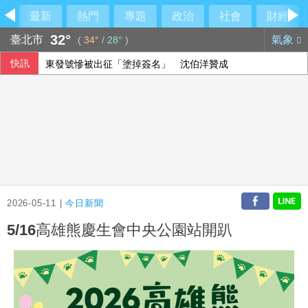
最新
熱門
專題
政治
社會
財經
32°
臺北市
氣象
(
34°
/
28°
)
快訊
東發號慘被出征「塗掉簽名」 沈伯洋贊成
股匯兩樣情 新台幣早盤升快1角見32.23元
9艘共艦6架次共機擾台 國軍嚴密監控
SpaceX火箭漂流殘骸撞月球 智利望遠鏡拍到碎片
2026-05-11 |
今日新聞
5/16高雄熊慶生會中央公園站開趴