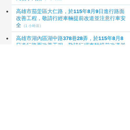
高雄市茄萣區大仁路，於115年8月9日進行路面
改善工程，敬請行經車輛提前改道並注意行車安
全
(1 小時前)
高雄市湖內區湖中路378巷28弄，於115年8月8
日進行路面改善工程，敬請行經車輛提前改道並
注意行車安全
(1 小時前)
延伸閱讀
貓空年度亮點活動接力登場 邀您一起「走靜貓
空」
6 小時前
搭貓纜玩貓空 北市推星空電影、市集、優人神
鼓一路玩到初春
15 小時前
從盛夏星空電影院到初春浪漫花海 貓空年度亮
點活動接力登場 邀您一起「走靜貓空」
20 小時前