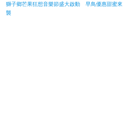
獅子鄉芒果狂想音樂節盛大啟動 早鳥優惠甜蜜來
襲