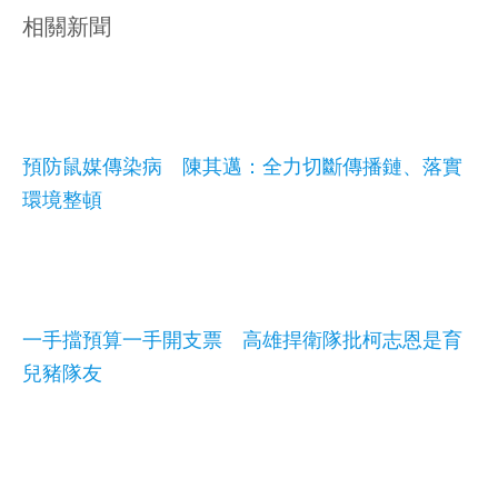
相關新聞
預防鼠媒傳染病 陳其邁：全力切斷傳播鏈、落實
環境整頓
一手擋預算一手開支票 高雄捍衛隊批柯志恩是育
兒豬隊友