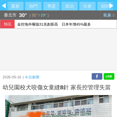
最新
熱門
專題
政治
社會
財經
30°
臺北市
氣象
(
31°
/
29°
)
快訊
金控海外曝險31兆創新高 日本年增45%最多
愛沙尼亞：俄軍戰損攀升 7月奪烏幅度明顯放緩
漢光42》第四作戰區要港演練 無人機登場
沙烏地等3國簽防禦協定後 葉門叛軍稱襲擊沙國煉油廠
2026-05-16 |
今日新聞
幼兒園校犬咬傷女童縫8針 家長控管理失當