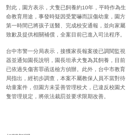
對此，園方表示，犬隻已飼養約10年，平時作為生
命教育用途，事發時疑因受驚嚇而誤傷幼童，園方
第一時間已將孩子送醫、完成校安通報，並向家屬
致歉及提供相關補償，全案目前已進入司法程序。
台中市警一分局表示，接獲家長報案後已調閱監視
器並通知園長說明，園長坦承犬隻為其飼養，目前
已依過失傷害罪函送檢方偵辦。此外，台中市教育
局指出，經初步調查，本案不屬教保人員不當對待
幼童案件，但園方未妥善管理校犬，已違反校園犬
隻管理規定，將依法裁罰並要求限期改善。