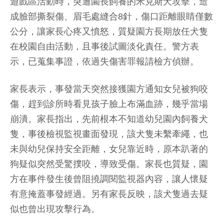
遊戲區活動時，突遭園長飼養的米克斯犬攻擊，造
成臉部撕裂傷、眉毛處縫合8針，傷口距離眼睛僅數
公分，讓家長心疼又憤怒，質疑園方長期放任犬隻
在校園自由活動，且事後試圖淡化責任。警方表
示，已蒐集事證，依過失傷害罪報請檢方偵辦。
家長表示，事發當天突然接獲園方通知女兒被狗咬
傷，趕到診所時看見孩子臉上布滿血跡，幾乎當場
崩潰。家長指出，先前根本不知道幼兒園內飼養犬
隻，事後檢視監視畫面發現，該犬隻未繫牽繩，也
未與幼兒保持安全距離，女兒靠近時，原本趴著的
狗疑似突然受驚撲咬，導致受傷。家長也質疑，園
方在事件發生後曾阻撓調閱監視器內容，讓人懷疑
有意掩蓋事發經過。另有家長反映，該犬隻過去疑
似也曾出現攻擊行為。