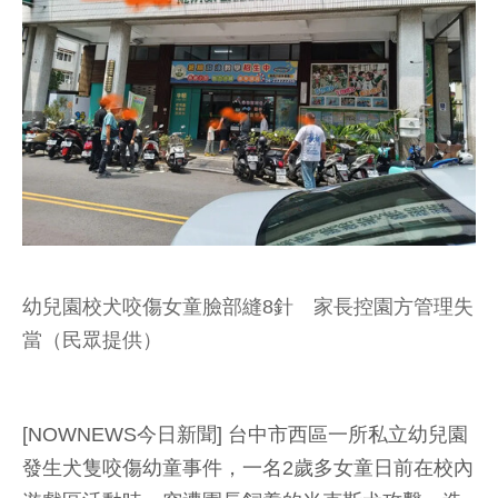
幼兒園校犬咬傷女童臉部縫8針 家長控園方管理失
當（民眾提供）
[NOWNEWS今日新聞] 台中市西區一所私立幼兒園
發生犬隻咬傷幼童事件，一名2歲多女童日前在校內