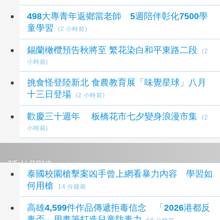
498大專青年返鄉當老師 5週陪伴彰化7500學
童學習
(2 小時前)
錫蘭橄欖預告秋將至 繁花染白和平東路二段
(2
小時前)
挑食怪登陸新北 食農教育展「味覺星球」八月
十三日登場
(2 小時前)
歡慶三十週年 板橋花市七夕變身浪漫市集
(2
小時前)
延伸閱讀
泰國校園槍擊案凶手曾上網看暴力內容 學習如
何用槍
14 分鐘前
高雄4,599件作品傳遞拒毒信念 「2026港都反
毒盃」用畫筆打造兒童防毒力