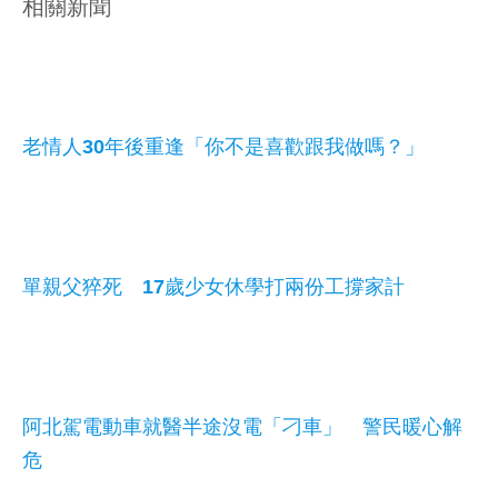
相關新聞
老情人30年後重逢「你不是喜歡跟我做嗎？」
單親父猝死 17歲少女休學打兩份工撐家計
阿北駕電動車就醫半途沒電「刁車」 警民暖心解
危