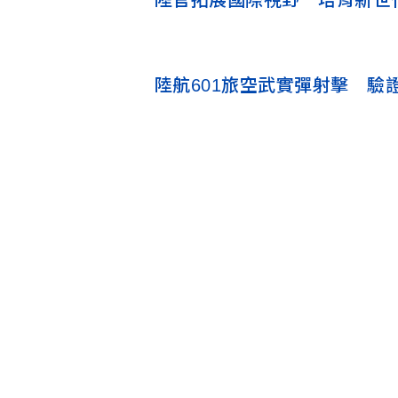
陸官拓展國際視野 培育新世
陸航601旅空武實彈射擊 驗