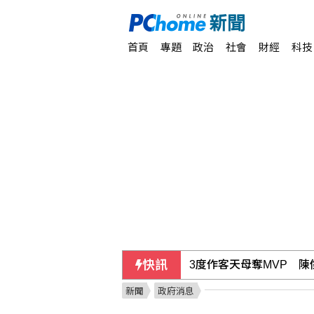
首頁
專題
政治
社會
財經
科技
快訊
獅隊遭完封後猛攻8分降
新聞
政府消息
高溫衝擊 韓國職棒連日取