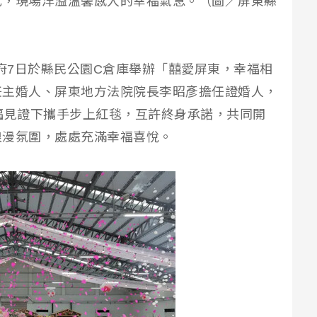
式，現場洋溢溫馨感人的幸福氣息。（圖／屏東縣
縣政府7日於縣民公園C倉庫舉辦「囍愛屏東，幸福相
任主婚人、屏東地方法院院長李昭彥擔任證婚人，
福見證下攜手步上紅毯，互許終身承諾，共同開
浪漫氛圍，處處充滿幸福喜悅。