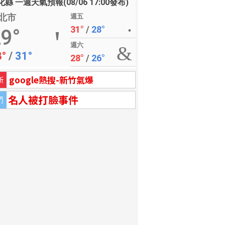
縣 一週天氣預報(08/06 17:00發布)
北市
週五
31°
/
28°
9°
週六
8°
/
31°
28°
/
26°
google熱搜-新竹氣爆
新
名人被打臉事件
門