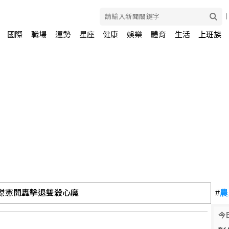
國際
職場
運勢
星座
健康
娛樂
體育
生活
上班族
龍 林岳平：總是要發揮
#
農
今
消賽事、11日起晚間7時開打