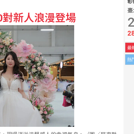
彰化
臺
0對新人浪漫登場
涉收地政士回扣 金管會祭專案金檢最重罰5千萬
2
2
陳傑憲開轟擊退雙殺心魔
最
熱