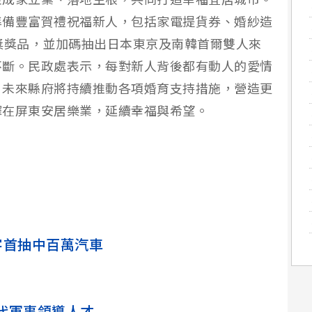
東成家立業、落地生根，共同打造幸福宜居城市。
準備豐富賀禮祝福新人，包括家電提貨券、婚紗造
獎獎品，並加碼抽出日本東京及南韓首爾雙人來
不斷。民政處表示，每對新人背後都有動人的愛情
。未來縣府將持續推動各項婚育支持措施，營造更
擇在屏東安居樂業，延續幸福與希望。
客首抽中百萬汽車