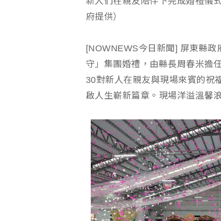
新人們在親友陪伴下完成婚禮儀
府提供）
[NOWNEWS今日新聞] 屏東
守」集團婚禮，由縣長周春米擔
30對新人在親友與現場來賓的祝
啟人生嶄新篇章。現場洋溢溫馨