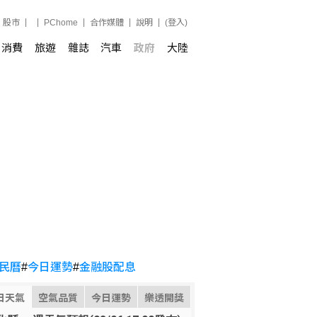
股市
PChome
合作媒體
說明
(登入)
消費
旅遊
雜誌
汽車
政府
大陸
民曆
#
今日運勢
#
金融股配息
日天氣
空氣品質
今日運勢
樂透開獎