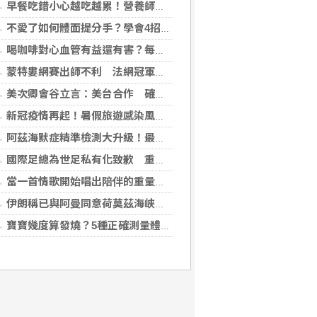
早餐吃錯小心越吃越累！營養師點名3大NG組合：根本「台式安眠藥」
不愛了如何體面提分手？學會4招重新看待分手：道歉、挽留都沒必要
喝咖啡對心血管有益還有害？每日可以喝幾杯咖啡？美心臟協會一次解答
蒙特婁網賽出師不利 法網冠軍茲韋列夫輸荷蘭對手
美次卿會谷立言：美台合作 確保AI關鍵供應鏈安全
新冠疫情再起！暑假旅遊感染風險增 專家教你這樣做好防護
阿茲海默症精準檢測大升級！最新血液生物標記檢測，不再只能靠「猜」
國際足總為世足私有化致歉 重申力挺主席英凡提諾
當一首情歌開始唱出陪伴的重量 《同甘共苦》唱的不只是愛情，更是人生最珍貴的承諾
伊朗稱已與阿曼同意荷莫茲海峽通行航道 海峽重開與否取決美國
寶寶幾度算發燒？5種正確測量體溫的方法：耳溫測量快、額溫快速便利