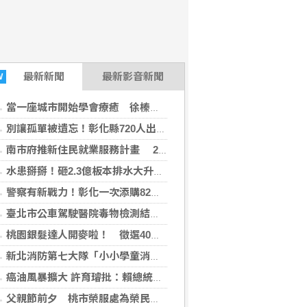
最新
新聞
最新影音新聞
W
當一座城市開始學會療癒 徐榛蔚打造的不只是花蓮，而是未來城市的新典範
別讓孤單被遺忘！彰化縣720人出動尋找獨居長者
南市府推新住民就業服務計畫 29日辦理講座暨職場參訪
水患掰掰！砸2.3億板本排水大升級拚117年完工
警察有新戰力！彰化一次添購82輛警車機車
臺北市公車駕駛醫院毒物檢測結果陰性 市府秉持勿枉勿縱速查釐清
桃園銀髮達人開麥啦！ 徵選40位達人進社區
新北消防第七大隊「小小學童消防夏令營」 深耕消防防災及自救觀念
癌油風暴擴大 許育璿批：賴總統該拼食安不是拼政治
父親節前夕 桃市榮服處為榮民孟廣慧慶百歲壽誕