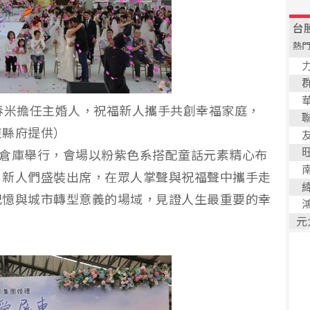
春米擔任主婚人，祝福新人攜手共創幸福家庭，
東縣府提供）
C倉庫舉行，會場以粉紫色系搭配童話元素精心布
。新人們盛裝出席，在眾人掌聲與祝福聲中攜手走
記憶與城市轉型意義的場域，見證人生最重要的幸