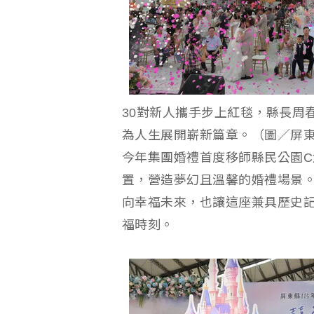
30對新人攜手步上紅毯，縣長周
為人生展開嶄新篇章。（圖／屏
今年集團婚禮首度移師縣民公園
置，營造夢幻且溫馨的婚禮場景
向幸福未來，也讓這座兼具歷史
福時刻。