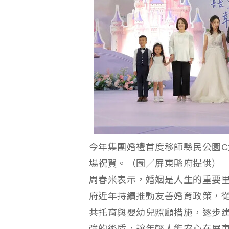
今年集團婚禮首度移師縣民公園
場祝賀。（圖／屏東縣府提供）
周春米表示，婚姻是人生的重要
府近年持續推動友善婚育政策，
共托育與嬰幼兒照顧措施，逐步