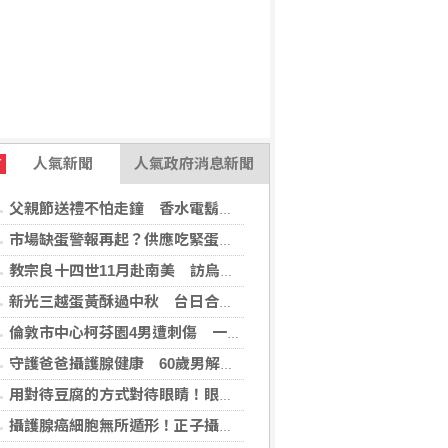
人氣新聞
人氣政府消息新聞
T
父親節送禮不怕走鐘 香水電鬍刀千年不敗
市場缺蛋警報再起？供應吃緊蛋價蠢蠢欲動
教宗良十四世11月赴南美 訪烏拉圭、阿根廷和秘魯
新光三越蛋黃酥過中秋 台日合作開發話題新品
倫敦市中心柯芬園4男遭刺傷 一女涉持械攻擊被捕
守護爸爸攝護腺健康 60歲男解尿異常 靠PHI檢測及早揪出攝護腺癌
用對待豆腐的方式對待眼睛！眼科醫揭「4件事」絕不可以對眼睛做
攝護腺癌細胞無所遁形！正子攝影掃描揪出攝護腺癌，精準定位助早期治療