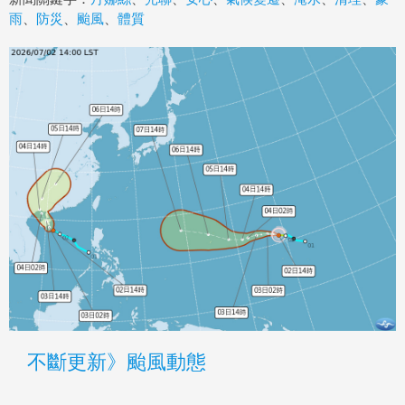
雨
、
防災
、
颱風
、
體質
不斷更新》颱風動態