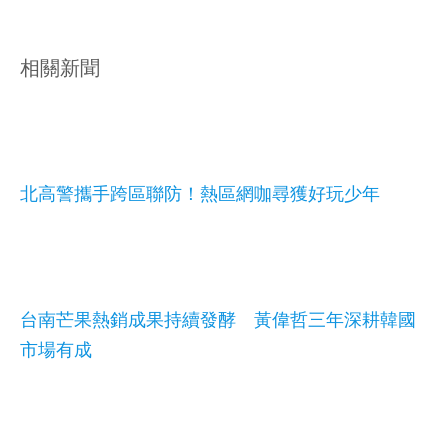
相關新聞
北高警攜手跨區聯防！熱區網咖尋獲好玩少年
台南芒果熱銷成果持續發酵 黃偉哲三年深耕韓國
市場有成