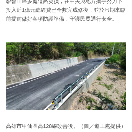
影響山區多處道路災損，在中央與地方攜手努力下
投入近1億元總經費已全數完成修復，並於汛期來臨
前提前做好各項防護準備，守護民眾通行安全。
高雄市甲仙區高128線改善後。（圖／道工處提供）