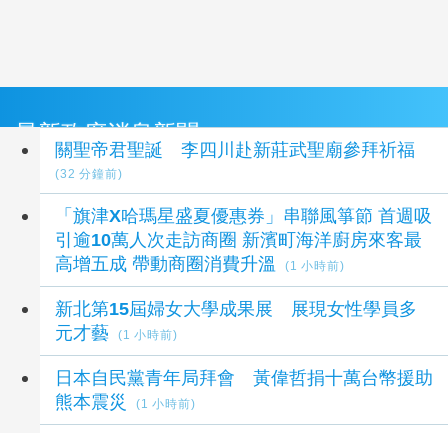
最新政府消息新聞
關聖帝君聖誕 李四川赴新莊武聖廟參拜祈福
(32 分鐘前)
「旗津X哈瑪星盛夏優惠券」串聯風箏節 首週吸
引逾10萬人次走訪商圈 新濱町海洋廚房來客最
高增五成 帶動商圈消費升溫
(1 小時前)
新北第15屆婦女大學成果展 展現女性學員多
元才藝
(1 小時前)
日本自民黨青年局拜會 黃偉哲捐十萬台幣援助
熊本震災
(1 小時前)
服務成本不轉嫁社福團體 莊競程推「兒童輔具