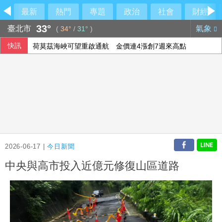
最新
熱門
專題
政治
社會
財經
33°
臺北市
氣象
(
34°
/
31°
)
快訊
荷莫茲海峽可望重啟通航 金價連4漲創7週來高點
華郵：不滿被瞞彈藥告罄 川普厲責赫格塞斯
美國爆墨西哥辣椒染沙門氏菌 全美27州345人感染
白委妥協仍堅持凍預算！韓國瑜笑虧陳清龍
2026-06-17 |
今日新聞
中央與高市投入近億元修復山區道路