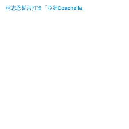
柯志恩誓言打造「亞洲Coachella」