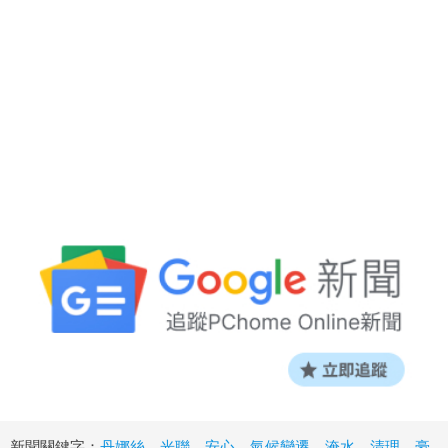
新聞關鍵字：
丹娜絲
、
光聯
、
安心
、
氣候變遷
、
淹水
、
清理
、
豪