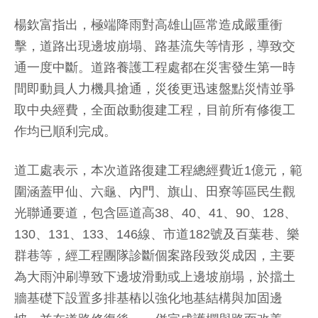
楊欽富指出，極端降雨對高雄山區常造成嚴重衝
擊，道路出現邊坡崩塌、路基流失等情形，導致交
通一度中斷。道路養護工程處都在災害發生第一時
間即動員人力機具搶通，災後更迅速盤點災情並爭
取中央經費，全面啟動復建工程，目前所有修復工
作均已順利完成。
道工處表示，本次道路復建工程總經費近1億元，範
圍涵蓋甲仙、六龜、內門、旗山、田寮等區民生觀
光聯通要道，包含區道高38、40、41、90、128、
130、131、133、146線、市道182號及百葉巷、樂
群巷等，經工程團隊診斷個案路段致災成因，主要
為大雨沖刷導致下邊坡滑動或上邊坡崩塌，於擋土
牆基礎下設置多排基樁以強化地基結構與加固邊