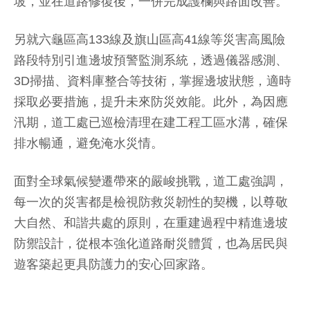
坡，並在道路修復後，一併完成護欄與路面改善。
另就六龜區高133線及旗山區高41線等災害高風險
路段特別引進邊坡預警監測系統，透過儀器感測、
3D掃描、資料庫整合等技術，掌握邊坡狀態，適時
採取必要措施，提升未來防災效能。此外，為因應
汛期，道工處已巡檢清理在建工程工區水溝，確保
排水暢通，避免淹水災情。
面對全球氣候變遷帶來的嚴峻挑戰，道工處強調，
每一次的災害都是檢視防救災韌性的契機，以尊敬
大自然、和諧共處的原則，在重建過程中精進邊坡
防禦設計，從根本強化道路耐災體質，也為居民與
遊客築起更具防護力的安心回家路。