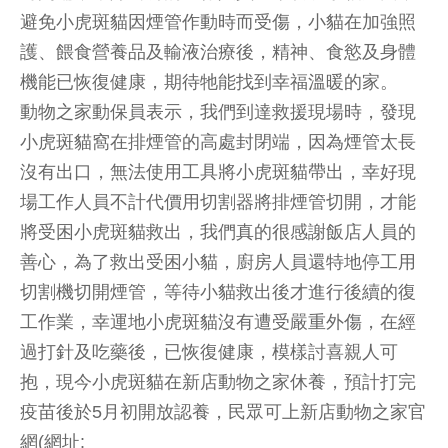
避免小虎斑貓因煙管作動時而受傷，小貓在加強照
護、餵食營養品及輸液治療後，精神、食慾及身體
機能已恢復健康，期待牠能找到幸福溫暖的家。
動物之家動保員表示，我們到達救援現場時，發現
小虎斑貓窩在排煙管的高處封閉端，因為煙管太長
沒有出口，無法使用工具將小虎斑貓帶出，幸好現
場工作人員不計代價用切割器將排煙管切開，才能
將受困小虎斑貓救出，我們真的很感謝飯店人員的
善心，為了救出受困小貓，廚房人員還特地停工用
切割機切開煙管，等待小貓救出後才進行後續的復
工作業，幸運地小虎斑貓沒有遭受嚴重外傷，在經
過打針及吃藥後，已恢復健康，模樣討喜親人可
抱，現今小虎斑貓在新店動物之家休養，預計打完
疫苗後於5月初開放認養，民眾可上新店動物之家官
網(網址: