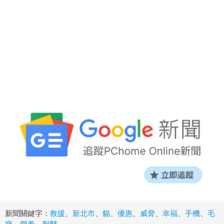
新聞關鍵字：
救援
、
新北市
、
貓
、
優惠
、
威脅
、
幸福
、
手機
、
毛