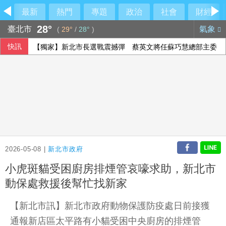
最新
熱門
專題
政治
社會
財經
28°
臺北市
氣象
(
29°
/
28°
)
快訊
【獨家】新北市長選戰震撼彈 蔡英文將任蘇巧慧總部主委
2026-05-08 |
新北市政府
小虎斑貓受困廚房排煙管哀嚎求助，新北市
動保處救援後幫忙找新家
【新北市訊】新北市政府動物保護防疫處日前接獲
通報新店區太平路有小貓受困中央廚房的排煙管