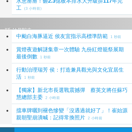
水患掰掰！砸2.3億板本排水大升級拚117年完
工
(3 小時前)
延伸閱讀
中颱白海豚逼近 侯友宜指示高標準防範
1 秒前
賞燈夜遊解謎集章一次體驗 九份紅燈籠祭展期
最後倒數
1 秒前
行動治理瑞芳 侯：打造兼具觀光與文化宜居生
活
1 秒前
【獨家】新北市長選戰震撼彈 蔡英文將任蘇巧
慧總部主委
2 小時前
擋車牌曬到褪色慘變「沒遇過就好了」！崔始源
親朝聖崩潰喊：記得常換照片
2 小時前