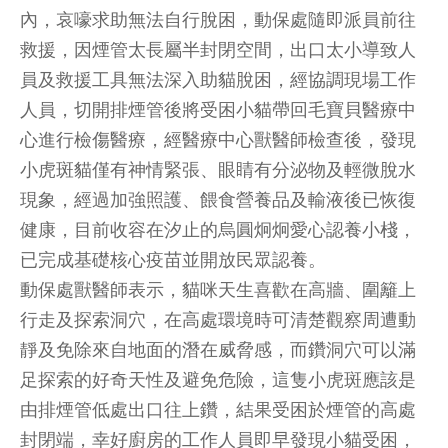
內，哀嚎求助無法自行脫困，動保處隨即派員前往
救援，因煙管太長屬半封閉空間，出口太小導致人
員及救援工具無法深入助貓脫困，經協調現場工作
人員，切開排煙管後將受困小貓帶回毛寶貝醫療中
心進行檢傷醫療，經醫療中心獸醫師檢查後，發現
小虎斑貓僅有神情緊張、眼睛有分泌物及輕微脫水
現象，經過加強照護、餵食營養品及輸液後已恢復
健康，目前收容在汐止的烏圓炯炯愛心認養小棧，
已完成基礎核心疫苗並開放民眾認養。
動保處獸醫師表示，貓咪天生喜歡在高牆、圍籬上
行走及探索洞穴，在高處環境時可清楚觀察周遭動
靜及免除來自地面的潛在威脅感，而鑽洞穴可以滿
足探索的好奇天性及避免危險，這隻小虎斑應該是
由排煙管低處出口往上鑽，結果受困於煙管的高處
封閉端，幸好廚房的工作人員即早發現小貓受困，