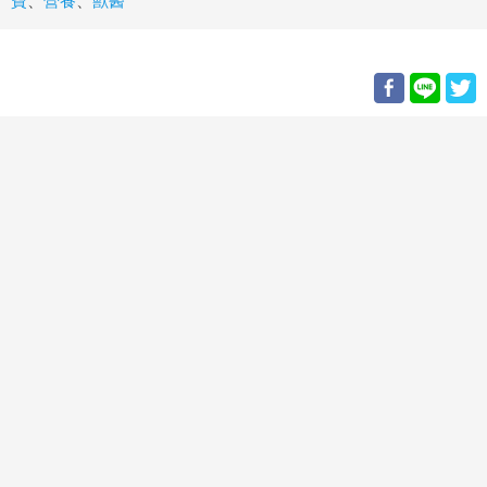
寶
、
營養
、
獸醫