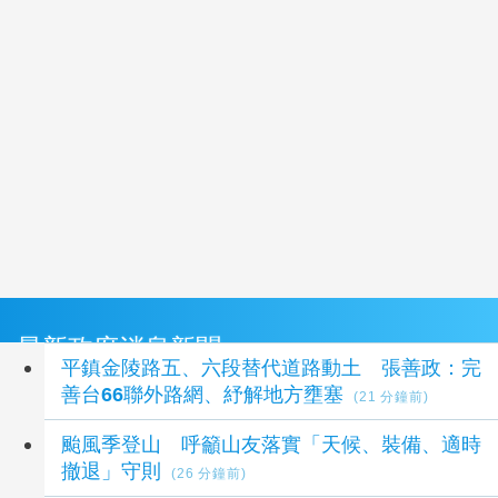
最新政府消息新聞
平鎮金陵路五、六段替代道路動土 張善政：完
善台66聯外路網、紓解地方壅塞
(21 分鐘前)
颱風季登山 呼籲山友落實「天候、裝備、適時
撤退」守則
(26 分鐘前)