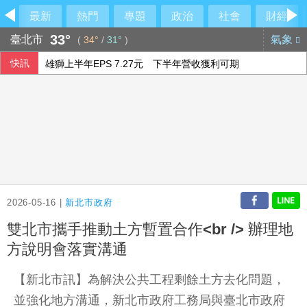
最新
熱門
專題
政治
社會
財經
33°
臺北市
氣象
(
34°
/
31°
)
快訊
雄獅上半年EPS 7.27元 下半年營收獲利可期
《災害防救法》修法拍板增列海嘯、堰塞湖 各機關須設「災
國台辦推「台青e家」涉違法 陸委會研議下架屏蔽
轉移性大腸癌BRAF V600E突變 新選擇雙標靶治療！為什
2026-05-16 |
新北市政府
雙北市攜手推動土方暫置合作<br /> 辦理地
方說明會落實溝通
【新北市訊】為解決公共工程剩餘土方去化問題，
並強化地方溝通，新北市政府工務局與臺北市政府