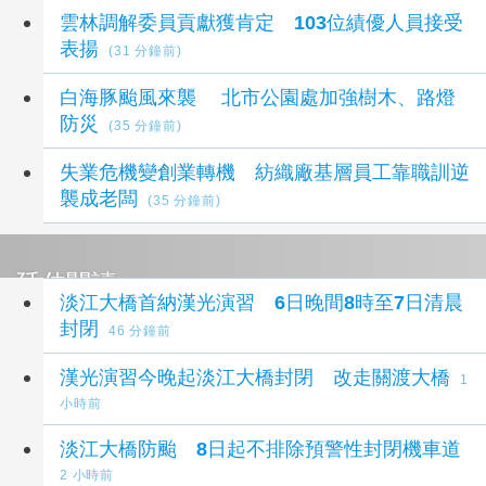
雲林調解委員貢獻獲肯定 103位績優人員接受
表揚
(31 分鐘前)
白海豚颱風來襲 北市公園處加強樹木、路燈
防災
(35 分鐘前)
失業危機變創業轉機 紡織廠基層員工靠職訓逆
襲成老闆
(35 分鐘前)
延伸閱讀
淡江大橋首納漢光演習 6日晚間8時至7日清晨
封閉
46 分鐘前
漢光演習今晚起淡江大橋封閉 改走關渡大橋
1
小時前
淡江大橋防颱 8日起不排除預警性封閉機車道
2 小時前