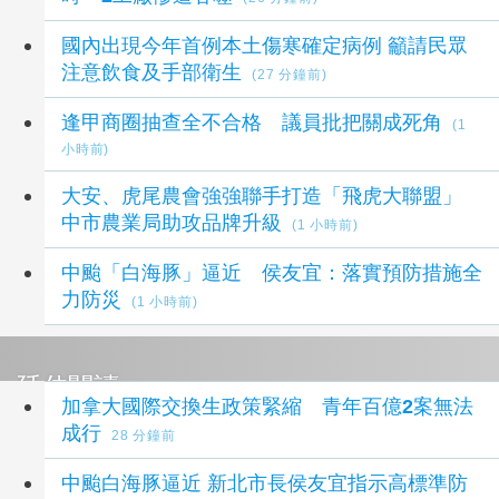
國內出現今年首例本土傷寒確定病例 籲請民眾
注意飲食及手部衛生
(27 分鐘前)
逢甲商圈抽查全不合格 議員批把關成死角
(1
小時前)
大安、虎尾農會強強聯手打造「飛虎大聯盟」
中市農業局助攻品牌升級
(1 小時前)
中颱「白海豚」逼近 侯友宜：落實預防措施全
力防災
(1 小時前)
延伸閱讀
加拿大國際交換生政策緊縮 青年百億2案無法
成行
28 分鐘前
中颱白海豚逼近 新北市長侯友宜指示高標準防