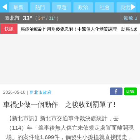
最新
熱門
專題
政治
社會
財經
33°
臺北市
氣象
(
34°
/
31°
)
快訊
癌症治療副作用別傻傻忍耐！中醫個人化體質調理 助癌友緩
參訪亞創中心 劉建國：雲嘉共創無人機產業廊帶
美分析師：記憶體類股長線敘事未變 台灣為關鍵一環
梅西梅開二度 登北美聯賽盃歷史進球王
2026-05-18 |
新北市政府
車禍少做一個動作 之後收到罰單了!
【新北市訊】新北市交通事件裁決處統計，去
（114）年「肇事後無人傷亡未依規定處置而離開現
場」的案件達1,699件，倘發生小擦撞就直接開走，