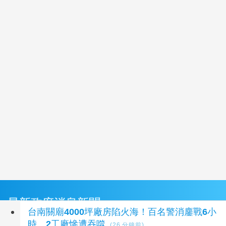
最新政府消息新聞
台南關廟4000坪廠房陷火海！百名警消鏖戰6小
時 2工廠慘遭吞噬
(26 分鐘前)