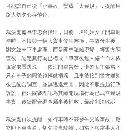
可能讓自己從「小事故」變成「大違規」，提醒用
路人切勿心存僥倖。
裁決處處長李忠台指出，日前一名劉姓女子開車迴
轉時，不慎與一輛大貨車發生擦撞，事故發生後，
劉女並未下車處理，而是開車駛離現場；經警方調
查後，認定其行為已構成「肇事後無人傷亡而未依
規定處置逃逸」，依法開單告發，惟劉女主張當下
只有車子的照後鏡輕微損壞，且事後接到警方通知
後已配合調查，並無逃逸意圖，因此不服提起行政
訴訟，但法院審理認為其離開現場行為已成立違規
事實，後續配合調查屬事後補救，最終判決敗訴。
裁決處再次提醒，如行車時不甚發生交通事故，應
立即下車查看，切勿擅自駛離，如當下與當事人和